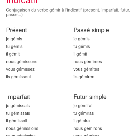
Conjugaison du verbe gémir à l'indicatif (present, imparfait, futur,
passe...)
Présent
Passé simple
je gém
is
je gém
is
tu gém
is
tu gém
is
il gém
it
il gém
it
nous gém
issons
nous gém
îmes
vous gém
issez
vous gém
îtes
ils gém
issent
ils gém
irent
Imparfait
Futur simple
je gém
issais
je gém
irai
tu gém
issais
tu gém
iras
il gém
issait
il gém
ira
nous gém
issions
nous gém
irons
vous gém
issiez
vous gém
irez