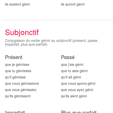
ils avaient gém
i
ils auront gém
i
Subjonctif
Conjugaison du verbe gémir au subjonctif (present, passe,
imparfait, plus-que-parfait)
Présent
Passé
que je gém
isse
que j'aie gém
i
que tu gém
isses
que tu aies gém
i
qu'il gém
isse
qu'il ait gém
i
que nous gém
issions
que nous ayons gém
i
que vous gém
issiez
que vous ayez gém
i
qu'ils gém
issent
qu'ils aient gém
i
Imparfait
Plus-que-parfait