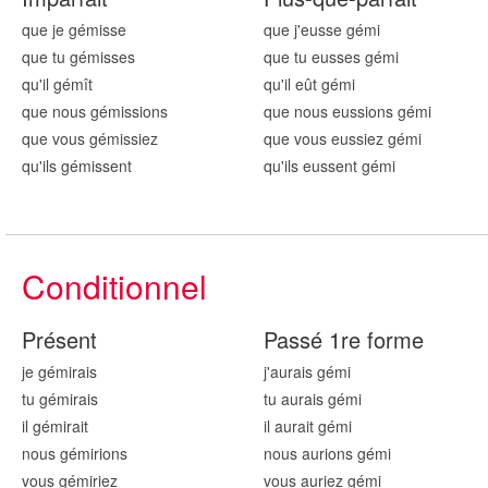
que je gém
isse
que j'eusse gém
i
que tu gém
isses
que tu eusses gém
i
qu'il gém
ît
qu'il eût gém
i
que nous gém
issions
que nous eussions gém
i
que vous gém
issiez
que vous eussiez gém
i
qu'ils gém
issent
qu'ils eussent gém
i
Conditionnel
Présent
Passé 1re forme
je gém
irais
j'aurais gém
i
tu gém
irais
tu aurais gém
i
il gém
irait
il aurait gém
i
nous gém
irions
nous aurions gém
i
vous gém
iriez
vous auriez gém
i