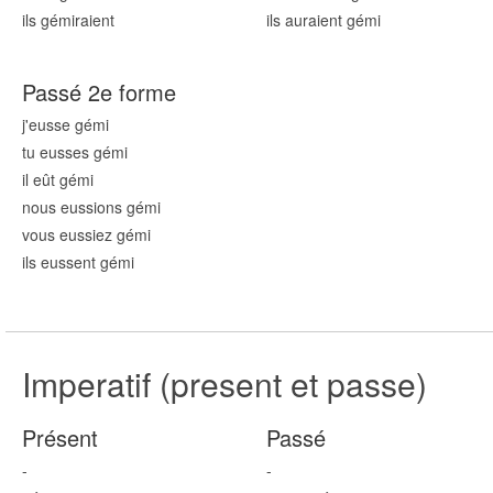
ils gém
iraient
ils auraient gém
i
Passé 2e forme
j'eusse gém
i
tu eusses gém
i
il eût gém
i
nous eussions gém
i
vous eussiez gém
i
ils eussent gém
i
Imperatif (present et passe)
Présent
Passé
-
-