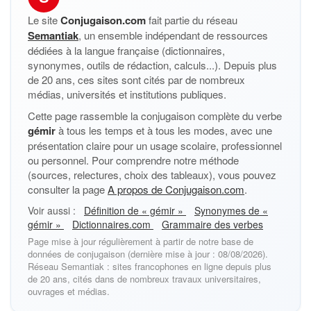
Le site
Conjugaison.com
fait partie du réseau
Semantiak
, un ensemble indépendant de ressources
dédiées à la langue française (dictionnaires,
synonymes, outils de rédaction, calculs...). Depuis plus
de 20 ans, ces sites sont cités par de nombreux
médias, universités et institutions publiques.
Cette page rassemble la conjugaison complète du verbe
gémir
à tous les temps et à tous les modes, avec une
présentation claire pour un usage scolaire, professionnel
ou personnel. Pour comprendre notre méthode
(sources, relectures, choix des tableaux), vous pouvez
consulter la page
A propos de Conjugaison.com
.
Voir aussi :
Définition de « gémir »
Synonymes de «
gémir »
Dictionnaires.com
Grammaire des verbes
Page mise à jour régulièrement à partir de notre base de
données de conjugaison (dernière mise à jour : 08/08/2026).
Réseau Semantiak : sites francophones en ligne depuis plus
de 20 ans, cités dans de nombreux travaux universitaires,
ouvrages et médias.