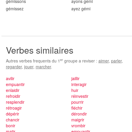
gém
issons
ayons gém
i
gém
issez
ayez gém
i
Verbes similaires
er
Autres verbes frequents du 1
groupe a reviser :
aimer
,
parler
,
regarder
,
jouer
,
marcher
.
avilir
jaillir
empuantir
interagir
enlaidir
huir
refroidir
réinvestir
resplendir
pourrir
rétroagir
fléchir
dépérir
dérondir
chancir
maigrir
bonir
vrombir
matir
empuantir