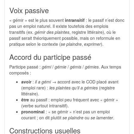
Voix passive
« gémir » est le plus souvent
intransitif
: le passif n’est donc
pas un emploi naturel. Il existe toutefois des emplois
transitifs (ex.
gémir des plaintes
, registre littéraire), où le
passif serait théoriquement possible, mais on reformule en
pratique selon le contexte (
se plaindre
,
exprimer
).
Accord du participe passé
Participe passé :
gémi
/
gémie
/
gémis
/
gémies
. Aux temps
composés :
avoir
:
il a gémi
→ accord avec le COD placé avant
(emploi rare) :
les plaintes qu’il a gémies
(registre
littéraire).
être
au passif : emploi peu fréquent avec « gémir »
(verbe surtout intransitif).
pronominal
: « se gémir » n’est pas un emploi
courant ; on dit plutôt
se plaindre
ou
se lamenter
.
Constructions usuelles