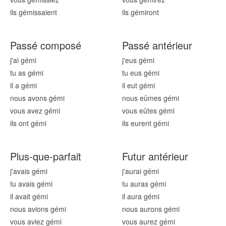
ils gém
issaient
ils gém
iront
Passé composé
Passé antérieur
j'ai gém
i
j'eus gém
i
tu as gém
i
tu eus gém
i
il a gém
i
il eut gém
i
nous avons gém
i
nous eûmes gém
i
vous avez gém
i
vous eûtes gém
i
ils ont gém
i
ils eurent gém
i
Plus-que-parfait
Futur antérieur
j'avais gém
i
j'aurai gém
i
tu avais gém
i
tu auras gém
i
il avait gém
i
il aura gém
i
nous avions gém
i
nous aurons gém
i
vous aviez gém
i
vous aurez gém
i