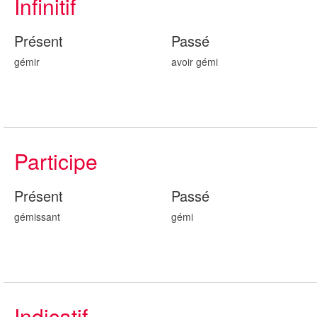
Infinitif
Présent
Passé
gémir
avoir gém
i
Participe
Présent
Passé
gém
issant
gém
i
Indicatif