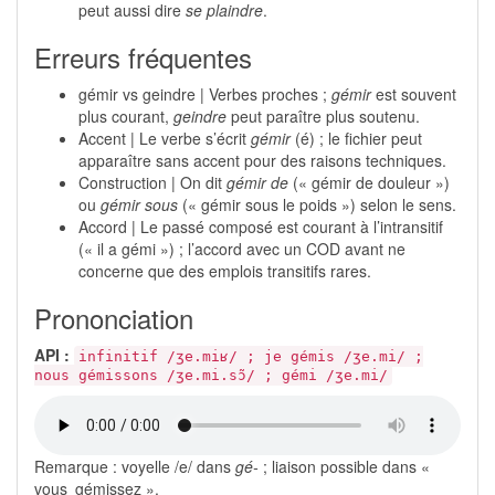
peut aussi dire
se plaindre
.
Erreurs fréquentes
gémir vs geindre | Verbes proches ;
gémir
est souvent
plus courant,
geindre
peut paraître plus soutenu.
Accent | Le verbe s’écrit
gémir
(é) ; le fichier peut
apparaître sans accent pour des raisons techniques.
Construction | On dit
gémir de
(« gémir de douleur »)
ou
gémir sous
(« gémir sous le poids ») selon le sens.
Accord | Le passé composé est courant à l’intransitif
(« il a gémi ») ; l’accord avec un COD avant ne
concerne que des emplois transitifs rares.
Prononciation
API :
infinitif /ʒe.miʁ/ ; je gémis /ʒe.mi/ ;
nous gémissons /ʒe.mi.sɔ̃/ ; gémi /ʒe.mi/
Remarque : voyelle /e/ dans
gé-
; liaison possible dans «
vous‿gémissez ».