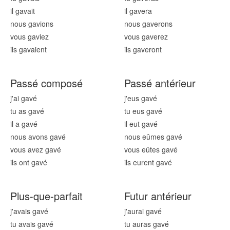
il gav
ait
il gav
era
nous gav
ions
nous gav
erons
vous gav
iez
vous gav
erez
ils gav
aient
ils gav
eront
Passé composé
Passé antérieur
j'ai gav
é
j'eus gav
é
tu as gav
é
tu eus gav
é
il a gav
é
il eut gav
é
nous avons gav
é
nous eûmes gav
é
vous avez gav
é
vous eûtes gav
é
ils ont gav
é
ils eurent gav
é
Plus-que-parfait
Futur antérieur
j'avais gav
é
j'aurai gav
é
tu avais gav
é
tu auras gav
é