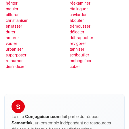
hériter
réexaminer
meuler
étalinguer
bitturer
caviarder
christianiser
abouter
enliasser
trémousser
durer
délecter
amurer
débraguetter
voûter
revigorer
urbaniser
tanniser
superposer
scribouiller
retourner
embéguiner
désindexer
cuber
S
Le site
Conjugaison.com
fait partie du réseau
Semantiak
, un ensemble indépendant de ressources
dédiées à la langue française (dictionnaires,