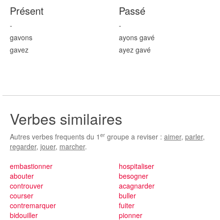
Présent
Passé
-
-
gav
ons
ayons gav
é
gav
ez
ayez gav
é
Verbes similaires
er
Autres verbes frequents du 1
groupe a reviser :
aimer
,
parler
,
regarder
,
jouer
,
marcher
.
embastionner
hospitaliser
abouter
besogner
controuver
acagnarder
courser
buller
contremarquer
fuiter
bidouiller
pionner