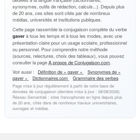
synonymes, outils de rédaction, calculs...). Depuis plus
de 20 ans, ces sites sont cités par de nombreux
médias, universités et institutions publiques.
Cette page rassemble la conjugaison complète du verbe
gaver
à tous les temps et à tous les modes, avec une
présentation claire pour un usage scolaire, professionnel
ou personnel. Pour comprendre notre méthode
(sources, relectures, choix des tableaux), vous pouvez
consulter la page
A propos de Conjugaison.com
.
Voir aussi :
Définition de « gaver »
Synonymes de «
gaver »
Dictionnaires.com
Grammaire des verbes
Page mise à jour régulièrement à partir de notre base de
données de conjugaison (dernière mise à jour : 08/08/2026).
Réseau Semantiak : sites francophones en ligne depuis plus
de 20 ans, cités dans de nombreux travaux universitaires,
ouvrages et médias.