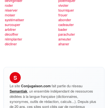
dévirginiser
polémiquer
roder
vivoter
réserver
tourniquer
moiser
frouer
systématiser
abonder
surcouper
cadeauter
arbitrer
bader
décoffrer
parachuter
réimplanter
ameuter
décliner
ahaner
S
Le site
Conjugaison.com
fait partie du réseau
Semantiak
, un ensemble indépendant de ressources
dédiées à la langue française (dictionnaires,
synonymes, outils de rédaction, calculs...). Depuis plus
de 20 ans, ces sites sont cités par de nombreux