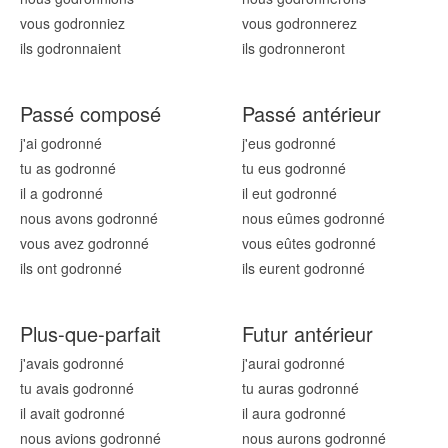
vous godronn
iez
vous godronn
erez
ils godronn
aient
ils godronn
eront
Passé composé
Passé antérieur
j'ai godronn
é
j'eus godronn
é
tu as godronn
é
tu eus godronn
é
il a godronn
é
il eut godronn
é
nous avons godronn
é
nous eûmes godronn
é
vous avez godronn
é
vous eûtes godronn
é
ils ont godronn
é
ils eurent godronn
é
Plus-que-parfait
Futur antérieur
j'avais godronn
é
j'aurai godronn
é
tu avais godronn
é
tu auras godronn
é
il avait godronn
é
il aura godronn
é
nous avions godronn
é
nous aurons godronn
é