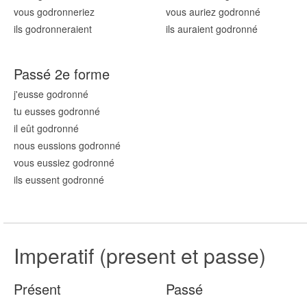
vous godronn
eriez
vous auriez godronn
é
ils godronn
eraient
ils auraient godronn
é
Passé 2e forme
j'eusse godronn
é
tu eusses godronn
é
il eût godronn
é
nous eussions godronn
é
vous eussiez godronn
é
ils eussent godronn
é
Imperatif (present et passe)
Présent
Passé