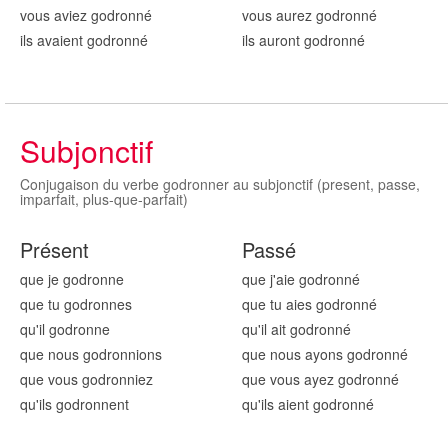
vous aviez godronn
é
vous aurez godronn
é
ils avaient godronn
é
ils auront godronn
é
Subjonctif
Conjugaison du verbe godronner au subjonctif (present, passe,
imparfait, plus-que-parfait)
Présent
Passé
que je godronn
e
que j'aie godronn
é
que tu godronn
es
que tu aies godronn
é
qu'il godronn
e
qu'il ait godronn
é
que nous godronn
ions
que nous ayons godronn
é
que vous godronn
iez
que vous ayez godronn
é
qu'ils godronn
ent
qu'ils aient godronn
é