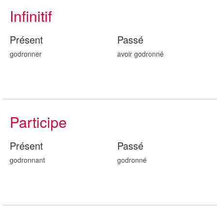
Infinitif
Présent
Passé
godronner
avoir godronn
é
Participe
Présent
Passé
godronn
ant
godronn
é