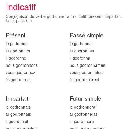
Indicatif
Conjugaison du verbe godronner à l'indicatif (present, imparfait,
futur, passe...)
Présent
Passé simple
je godronn
e
je godronn
ai
tu godronn
es
tu godronn
as
il godronn
e
il godronn
a
nous godronn
ons
nous godronn
âmes
vous godronn
ez
vous godronn
âtes
ils godronn
ent
ils godronn
èrent
Imparfait
Futur simple
je godronn
ais
je godronn
erai
tu godronn
ais
tu godronn
eras
il godronn
ait
il godronn
era
nous godronn
ions
nous godronn
erons