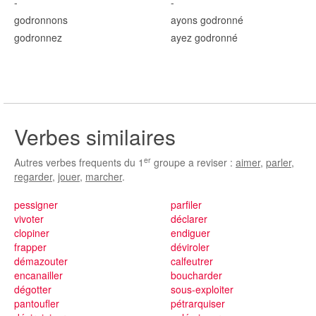
-
-
godronn
ons
ayons godronn
é
godronn
ez
ayez godronn
é
Verbes similaires
er
Autres verbes frequents du 1
groupe a reviser :
aimer
,
parler
,
regarder
,
jouer
,
marcher
.
pessigner
parfiler
vivoter
déclarer
clopiner
endiguer
frapper
déviroler
démazouter
calfeutrer
encanailler
boucharder
dégotter
sous-exploiter
pantoufler
pétrarquiser