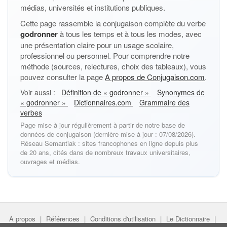
médias, universités et institutions publiques.
Cette page rassemble la conjugaison complète du verbe
godronner
à tous les temps et à tous les modes, avec
une présentation claire pour un usage scolaire,
professionnel ou personnel. Pour comprendre notre
méthode (sources, relectures, choix des tableaux), vous
pouvez consulter la page
A propos de Conjugaison.com
.
Voir aussi :
Définition de « godronner »
Synonymes de
« godronner »
Dictionnaires.com
Grammaire des
verbes
Page mise à jour régulièrement à partir de notre base de
données de conjugaison (dernière mise à jour : 07/08/2026).
Réseau Semantiak : sites francophones en ligne depuis plus
de 20 ans, cités dans de nombreux travaux universitaires,
ouvrages et médias.
A propos
|
Références
|
Conditions d'utilisation
|
Le Dictionnaire
|