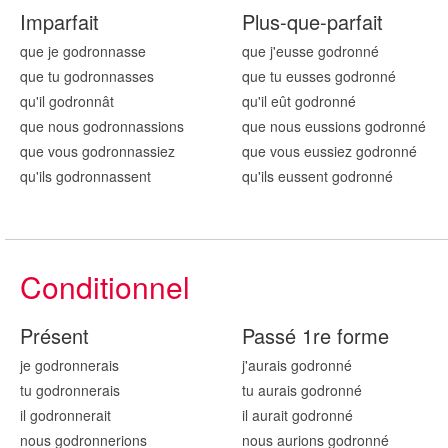
Imparfait
Plus-que-parfait
que je godronn
asse
que j'eusse godronn
é
que tu godronn
asses
que tu eusses godronn
é
qu'il godronn
ât
qu'il eût godronn
é
que nous godronn
assions
que nous eussions godronn
é
que vous godronn
assiez
que vous eussiez godronn
é
qu'ils godronn
assent
qu'ils eussent godronn
é
Conditionnel
Présent
Passé 1re forme
je godronn
erais
j'aurais godronn
é
tu godronn
erais
tu aurais godronn
é
il godronn
erait
il aurait godronn
é
nous godronn
erions
nous aurions godronn
é