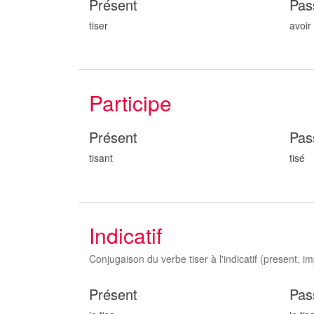
Présent
Pas
tiser
avoir 
Participe
Présent
Pas
tis
ant
tis
é
Indicatif
Conjugaison du verbe tiser à l'indicatif (present, imp
Présent
Pas