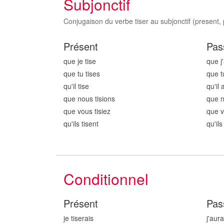
Subjonctif
Conjugaison du verbe tiser au subjonctif (present, 
Présent
Pas
que je tis
e
que j'
que tu tis
es
que t
qu'il tis
e
qu'il a
que nous tis
ions
que n
que vous tis
iez
que v
qu'ils tis
ent
qu'ils
Conditionnel
Présent
Pas
je tis
erais
j'aura