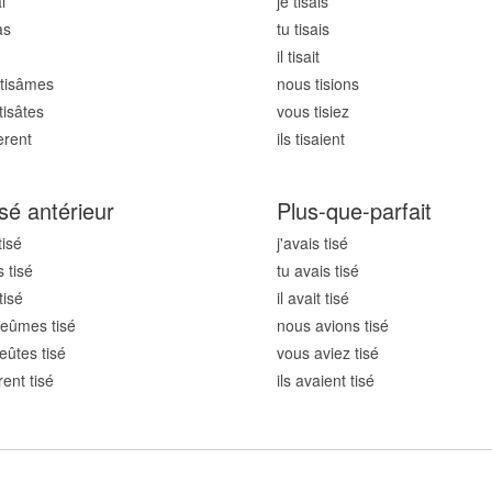
i
je tis
ais
as
tu tis
ais
il tis
ait
tis
âmes
nous tis
ions
tis
âtes
vous tis
iez
èrent
ils tis
aient
sé antérieur
Plus-que-parfait
tis
é
j'avais tis
é
 tis
é
tu avais tis
é
tis
é
il avait tis
é
eûmes tis
é
nous avions tis
é
eûtes tis
é
vous aviez tis
é
rent tis
é
ils avaient tis
é