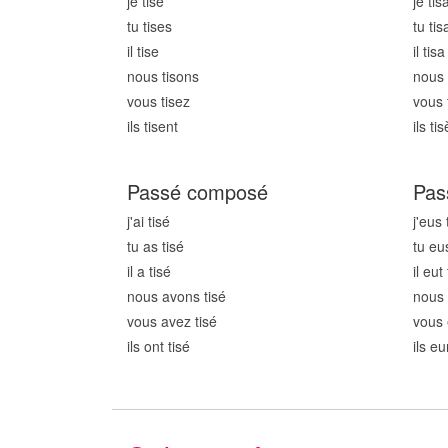
je tis
e
je tis
a
tu tis
es
tu tis
il tis
e
il tis
a
nous tis
ons
nous 
vous tis
ez
vous 
ils tis
ent
ils tis
Passé composé
Pas
j'ai tis
é
j'eus 
tu as tis
é
tu eus
il a tis
é
il eut 
nous avons tis
é
nous 
vous avez tis
é
vous 
ils ont tis
é
ils eu