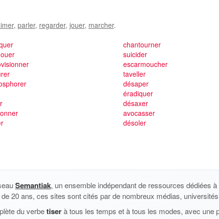
imer
,
parler
,
regarder
,
jouer
,
marcher
.
iquer
chantourner
ouer
suicider
visionner
escarmoucher
rer
taveller
osphorer
désaper
éradiquer
r
désaxer
lonner
avocasser
er
désoler
éseau
Semantiak
, un ensemble indépendant de ressources dédiées à l
us de 20 ans, ces sites sont cités par de nombreux médias, universités 
plète du verbe
tiser
à tous les temps et à tous les modes, avec une pr