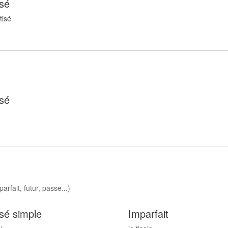
sé
tis
é
sé
arfait, futur, passe...)
sé simple
Imparfait