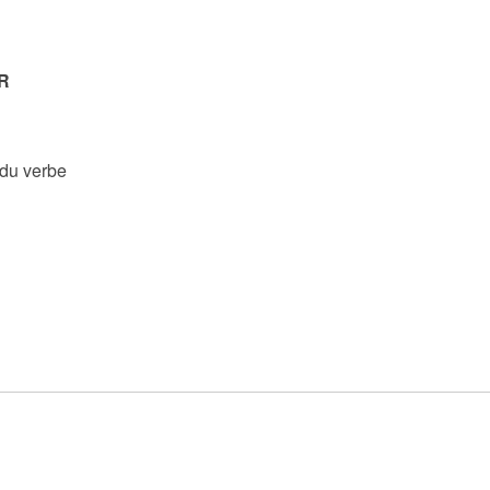
R
 du verbe