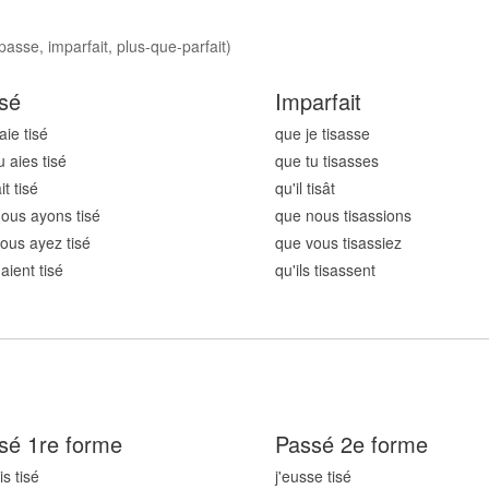
passe, imparfait, plus-que-parfait)
sé
Imparfait
aie tis
é
que je tis
asse
u aies tis
é
que tu tis
asses
it tis
é
qu'il tis
ât
ous ayons tis
é
que nous tis
assions
ous ayez tis
é
que vous tis
assiez
 aient tis
é
qu'ils tis
assent
sé 1re forme
Passé 2e forme
is tis
é
j'eusse tis
é