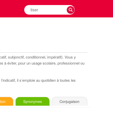
Rechercher
la
conjugaison
d'un
verbe
tif, subjonctif, conditionnel, impératif). Vous y
s à éviter, pour un usage scolaire, professionnel ou
indicatif, il s’emploie au quotidien à toutes les
tion
Synonymes
Conjugaison