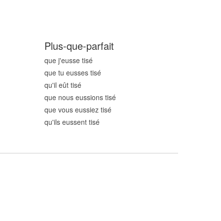
Plus-que-parfait
que j'eusse tis
é
que tu eusses tis
é
qu'il eût tis
é
que nous eussions tis
é
que vous eussiez tis
é
qu'ils eussent tis
é