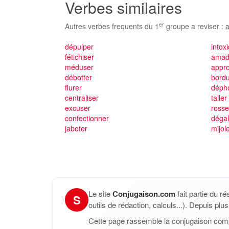
Verbes similaires
er
Autres verbes frequents du 1
groupe a reviser :
a
dépulper
intox
fétichiser
amad
méduser
appro
débotter
bordu
flurer
déph
centraliser
taller
excuser
rosse
confectionner
déga
jaboter
mijol
Le site
Conjugaison.com
fait partie du r
S
outils de rédaction, calculs...). Depuis pl
Cette page rassemble la conjugaison com