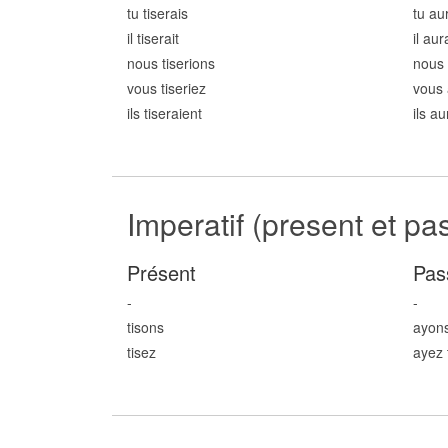
tu tis
erais
tu aur
il tis
erait
il aura
nous tis
erions
nous 
vous tis
eriez
vous 
ils tis
eraient
ils au
Imperatif (present et pa
Présent
Pas
-
-
tis
ons
ayons
tis
ez
ayez 