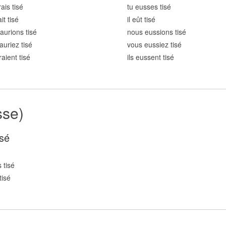
ais tis
é
tu eusses tis
é
it tis
é
il eût tis
é
aurions tis
é
nous eussions tis
é
auriez tis
é
vous eussiez tis
é
raient tis
é
ils eussent tis
é
sse)
sé
 tis
é
tis
é