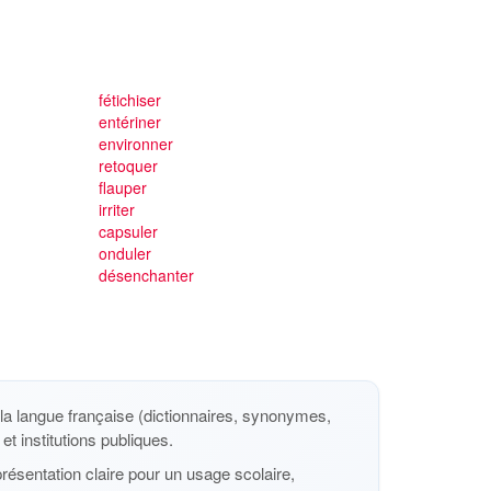
fétichiser
entériner
environner
retoquer
flauper
irriter
capsuler
onduler
désenchanter
a langue française (dictionnaires, synonymes,
et institutions publiques.
ésentation claire pour un usage scolaire,