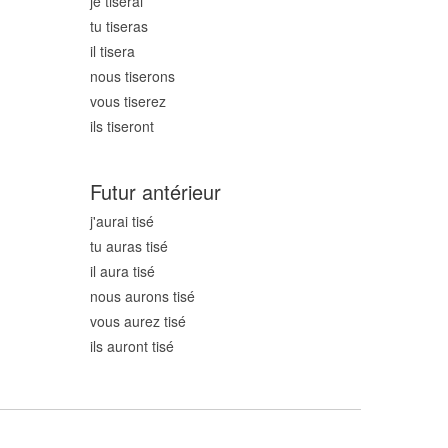
je tis
erai
tu tis
eras
il tis
era
nous tis
erons
vous tis
erez
ils tis
eront
Futur antérieur
j'aurai tis
é
tu auras tis
é
il aura tis
é
nous aurons tis
é
vous aurez tis
é
ils auront tis
é