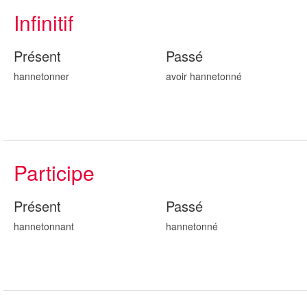
Infinitif
Présent
Passé
hannetonner
avoir hannetonn
é
Participe
Présent
Passé
hannetonn
ant
hannetonn
é