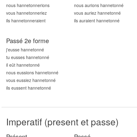
nous hannetonn
erions
nous aurions hannetonn
é
vous hannetonn
eriez
vous auriez hannetonn
é
ils hannetonn
eraient
ils auraient hannetonn
é
Passé 2e forme
j'eusse hannetonn
é
tu eusses hannetonn
é
il eût hannetonn
é
nous eussions hannetonn
é
vous eussiez hannetonn
é
ils eussent hannetonn
é
Imperatif (present et passe)
Présent
Passé