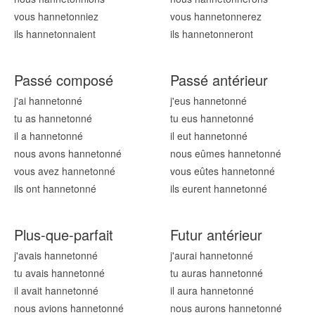
vous hannetonn
iez
vous hannetonn
erez
ils hannetonn
aient
ils hannetonn
eront
Passé composé
Passé antérieur
j'ai hannetonn
é
j'eus hannetonn
é
tu as hannetonn
é
tu eus hannetonn
é
il a hannetonn
é
il eut hannetonn
é
nous avons hannetonn
é
nous eûmes hannetonn
é
vous avez hannetonn
é
vous eûtes hannetonn
é
ils ont hannetonn
é
ils eurent hannetonn
é
Plus-que-parfait
Futur antérieur
j'avais hannetonn
é
j'aurai hannetonn
é
tu avais hannetonn
é
tu auras hannetonn
é
il avait hannetonn
é
il aura hannetonn
é
nous avions hannetonn
é
nous aurons hannetonn
é