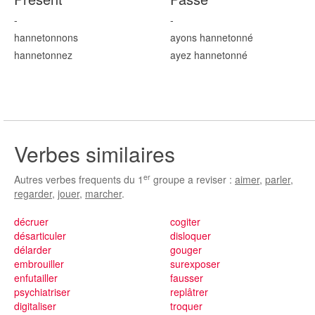
-
-
hannetonn
ons
ayons hannetonn
é
hannetonn
ez
ayez hannetonn
é
Verbes similaires
er
Autres verbes frequents du 1
groupe a reviser :
aimer
,
parler
,
regarder
,
jouer
,
marcher
.
décruer
cogiter
désarticuler
disloquer
délarder
gouger
embrouiller
surexposer
enfutailler
fausser
psychiatriser
replâtrer
digitaliser
troquer