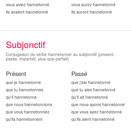
vous aviez hannetonn
é
vous aurez hannetonn
é
ils avaient hannetonn
é
ils auront hannetonn
é
Subjonctif
Conjugaison du verbe hannetonner au subjonctif (present,
passe, imparfait, plus-que-parfait)
Présent
Passé
que je hannetonn
e
que j'aie hannetonn
é
que tu hannetonn
es
que tu aies hannetonn
é
qu'il hannetonn
e
qu'il ait hannetonn
é
que nous hannetonn
ions
que nous ayons hannetonn
é
que vous hannetonn
iez
que vous ayez hannetonn
é
qu'ils hannetonn
ent
qu'ils aient hannetonn
é