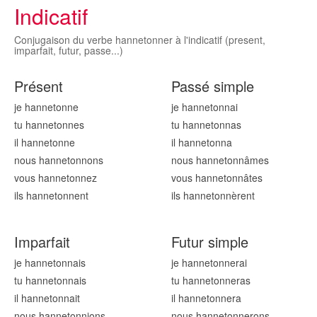
Indicatif
Conjugaison du verbe hannetonner à l'indicatif (present,
imparfait, futur, passe...)
Présent
Passé simple
je hannetonn
e
je hannetonn
ai
tu hannetonn
es
tu hannetonn
as
il hannetonn
e
il hannetonn
a
nous hannetonn
ons
nous hannetonn
âmes
vous hannetonn
ez
vous hannetonn
âtes
ils hannetonn
ent
ils hannetonn
èrent
Imparfait
Futur simple
je hannetonn
ais
je hannetonn
erai
tu hannetonn
ais
tu hannetonn
eras
il hannetonn
ait
il hannetonn
era
nous hannetonn
ions
nous hannetonn
erons