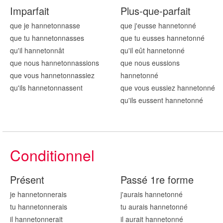
Imparfait
Plus-que-parfait
que je hannetonn
asse
que j'eusse hannetonn
é
que tu hannetonn
asses
que tu eusses hannetonn
é
qu'il hannetonn
ât
qu'il eût hannetonn
é
que nous hannetonn
assions
que nous eussions
que vous hannetonn
assiez
hannetonn
é
qu'ils hannetonn
assent
que vous eussiez hannetonn
é
qu'ils eussent hannetonn
é
Conditionnel
Présent
Passé 1re forme
je hannetonn
erais
j'aurais hannetonn
é
tu hannetonn
erais
tu aurais hannetonn
é
il hannetonn
erait
il aurait hannetonn
é