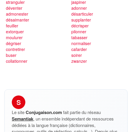
stranguler
jaspiner
déventer
adonner
admonester
désarticuler
désaimanter
supplanter
feuiller
décrisper
extorquer
pilonner
moulurer
tabasser
dégriser
normaliser
contretirer
cafarder
buser
soirer
collationner
zwanzer
S
Le site
Conjugaison.com
fait partie du réseau
Semantiak
, un ensemble indépendant de ressources
dédiées à la langue française (dictionnaires,
synonymes, outils de rédaction, calculs...). Depuis plus