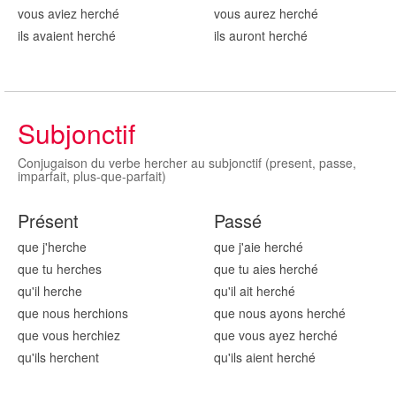
vous aviez herch
é
vous aurez herch
é
ils avaient herch
é
ils auront herch
é
Subjonctif
Conjugaison du verbe hercher au subjonctif (present, passe,
imparfait, plus-que-parfait)
Présent
Passé
que j'herch
e
que j'aie herch
é
que tu herch
es
que tu aies herch
é
qu'il herch
e
qu'il ait herch
é
que nous herch
ions
que nous ayons herch
é
que vous herch
iez
que vous ayez herch
é
qu'ils herch
ent
qu'ils aient herch
é