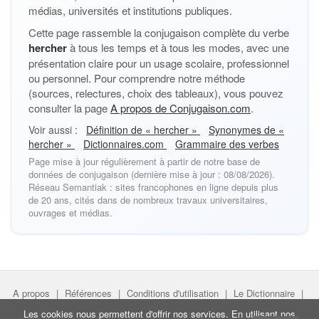
médias, universités et institutions publiques.
Cette page rassemble la conjugaison complète du verbe
hercher
à tous les temps et à tous les modes, avec une
présentation claire pour un usage scolaire, professionnel
ou personnel. Pour comprendre notre méthode
(sources, relectures, choix des tableaux), vous pouvez
consulter la page
A propos de Conjugaison.com
.
Voir aussi :
Définition de « hercher »
Synonymes de «
hercher »
Dictionnaires.com
Grammaire des verbes
Page mise à jour régulièrement à partir de notre base de
données de conjugaison (dernière mise à jour : 08/08/2026).
Réseau Semantiak : sites francophones en ligne depuis plus
de 20 ans, cités dans de nombreux travaux universitaires,
ouvrages et médias.
A propos
|
Références
|
Conditions d'utilisation
|
Le Dictionnaire
|
Faire un lien
|
Liens utiles
Les cookies nous permettent d'offrir nos services. En utilisant nos