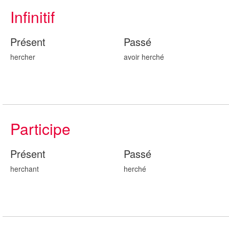
Infinitif
Présent
Passé
hercher
avoir herch
é
Participe
Présent
Passé
herch
ant
herch
é