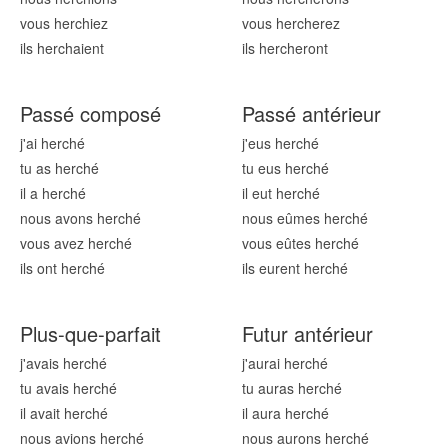
vous herch
iez
vous herch
erez
ils herch
aient
ils herch
eront
Passé composé
Passé antérieur
j'ai herch
é
j'eus herch
é
tu as herch
é
tu eus herch
é
il a herch
é
il eut herch
é
nous avons herch
é
nous eûmes herch
é
vous avez herch
é
vous eûtes herch
é
ils ont herch
é
ils eurent herch
é
Plus-que-parfait
Futur antérieur
j'avais herch
é
j'aurai herch
é
tu avais herch
é
tu auras herch
é
il avait herch
é
il aura herch
é
nous avions herch
é
nous aurons herch
é