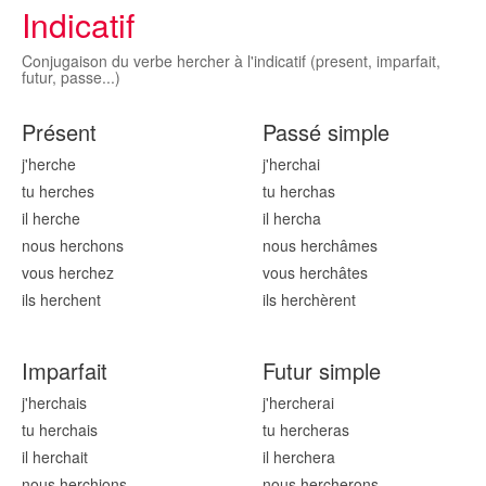
Indicatif
Conjugaison du verbe hercher à l'indicatif (present, imparfait,
futur, passe...)
Présent
Passé simple
j'herch
e
j'herch
ai
tu herch
es
tu herch
as
il herch
e
il herch
a
nous herch
ons
nous herch
âmes
vous herch
ez
vous herch
âtes
ils herch
ent
ils herch
èrent
Imparfait
Futur simple
j'herch
ais
j'herch
erai
tu herch
ais
tu herch
eras
il herch
ait
il herch
era
nous herch
ions
nous herch
erons