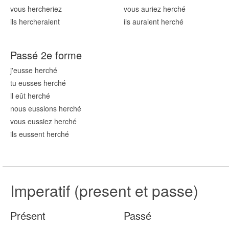
vous herch
eriez
vous auriez herch
é
ils herch
eraient
ils auraient herch
é
Passé 2e forme
j'eusse herch
é
tu eusses herch
é
il eût herch
é
nous eussions herch
é
vous eussiez herch
é
ils eussent herch
é
Imperatif (present et passe)
Présent
Passé