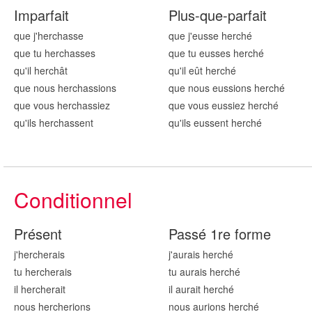
Imparfait
Plus-que-parfait
que j'herch
asse
que j'eusse herch
é
que tu herch
asses
que tu eusses herch
é
qu'il herch
ât
qu'il eût herch
é
que nous herch
assions
que nous eussions herch
é
que vous herch
assiez
que vous eussiez herch
é
qu'ils herch
assent
qu'ils eussent herch
é
Conditionnel
Présent
Passé 1re forme
j'herch
erais
j'aurais herch
é
tu herch
erais
tu aurais herch
é
il herch
erait
il aurait herch
é
nous herch
erions
nous aurions herch
é