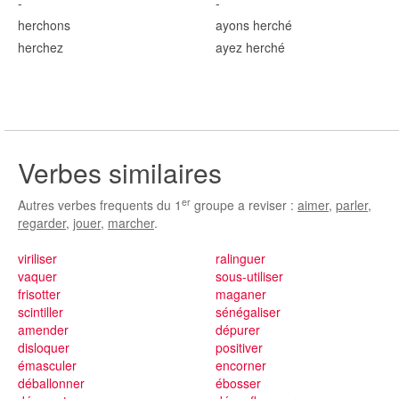
-
-
herch
ons
ayons herch
é
herch
ez
ayez herch
é
Verbes similaires
er
Autres verbes frequents du 1
groupe a reviser :
aimer
,
parler
,
regarder
,
jouer
,
marcher
.
viriliser
ralinguer
vaquer
sous-utiliser
frisotter
maganer
scintiller
sénégaliser
amender
dépurer
disloquer
positiver
émasculer
encorner
déballonner
ébosser