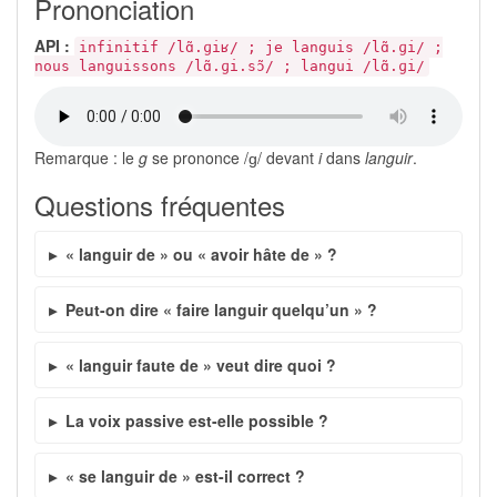
Prononciation
API :
infinitif /lɑ̃.ɡiʁ/ ; je languis /lɑ̃.ɡi/ ;
nous languissons /lɑ̃.ɡi.sɔ̃/ ; langui /lɑ̃.ɡi/
Remarque : le
g
se prononce /ɡ/ devant
i
dans
languir
.
Questions fréquentes
« languir de » ou « avoir hâte de » ?
Peut-on dire « faire languir quelqu’un » ?
« languir faute de » veut dire quoi ?
La voix passive est-elle possible ?
« se languir de » est-il correct ?