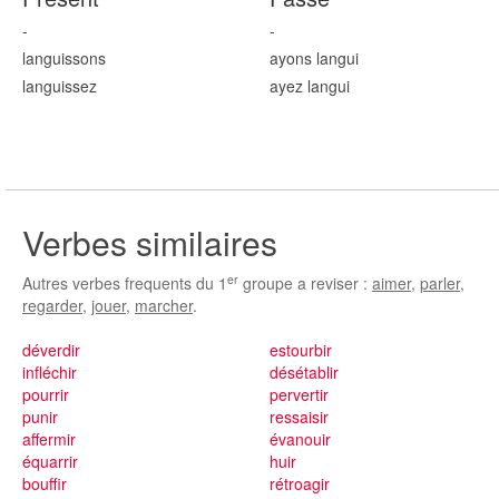
-
-
langu
issons
ayons langu
i
langu
issez
ayez langu
i
Verbes similaires
er
Autres verbes frequents du 1
groupe a reviser :
aimer
,
parler
,
regarder
,
jouer
,
marcher
.
déverdir
estourbir
infléchir
désétablir
pourrir
pervertir
punir
ressaisir
affermir
évanouir
équarrir
huir
bouffir
rétroagir