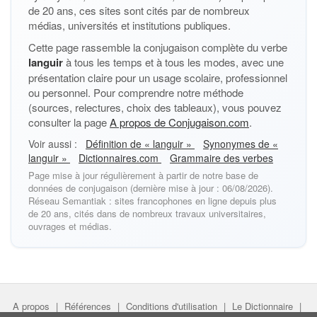
de 20 ans, ces sites sont cités par de nombreux
médias, universités et institutions publiques.
Cette page rassemble la conjugaison complète du verbe
languir
à tous les temps et à tous les modes, avec une
présentation claire pour un usage scolaire, professionnel
ou personnel. Pour comprendre notre méthode
(sources, relectures, choix des tableaux), vous pouvez
consulter la page
A propos de Conjugaison.com
.
Voir aussi :
Définition de « languir »
Synonymes de «
languir »
Dictionnaires.com
Grammaire des verbes
Page mise à jour régulièrement à partir de notre base de
données de conjugaison (dernière mise à jour : 06/08/2026).
Réseau Semantiak : sites francophones en ligne depuis plus
de 20 ans, cités dans de nombreux travaux universitaires,
ouvrages et médias.
A propos
|
Références
|
Conditions d'utilisation
|
Le Dictionnaire
|