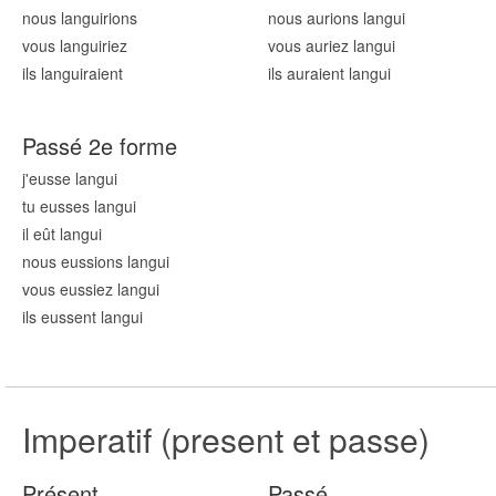
nous langu
irions
nous aurions langu
i
vous langu
iriez
vous auriez langu
i
ils langu
iraient
ils auraient langu
i
Passé 2e forme
j'eusse langu
i
tu eusses langu
i
il eût langu
i
nous eussions langu
i
vous eussiez langu
i
ils eussent langu
i
Imperatif (present et passe)
Présent
Passé