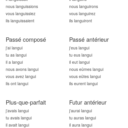
nous langu
issions
nous langu
irons
vous langu
issiez
vous langu
irez
ils langu
issaient
ils langu
iront
Passé composé
Passé antérieur
j'ai langu
i
j'eus langu
i
tu as langu
i
tu eus langu
i
il a langu
i
il eut langu
i
nous avons langu
i
nous eûmes langu
i
vous avez langu
i
vous eûtes langu
i
ils ont langu
i
ils eurent langu
i
Plus-que-parfait
Futur antérieur
j'avais langu
i
j'aurai langu
i
tu avais langu
i
tu auras langu
i
il avait langu
i
il aura langu
i