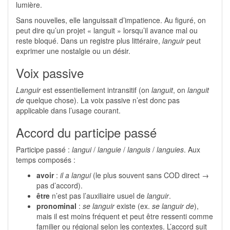
lumière.
Sans nouvelles, elle languissait d’impatience. Au figuré, on
peut dire qu’un projet « languit » lorsqu’il avance mal ou
reste bloqué. Dans un registre plus littéraire,
languir
peut
exprimer une nostalgie ou un désir.
Voix passive
Languir
est essentiellement intransitif (on
languit
, on
languit
de
quelque chose). La voix passive n’est donc pas
applicable dans l’usage courant.
Accord du participe passé
Participe passé :
langui
/
languie
/
languis
/
languies
. Aux
temps composés :
avoir
:
il a langui
(le plus souvent sans COD direct →
pas d’accord).
être
n’est pas l’auxiliaire usuel de
languir
.
pronominal
:
se languir
existe (ex.
se languir de
),
mais il est moins fréquent et peut être ressenti comme
familier ou régional selon les contextes. L’accord suit