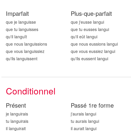
Imparfait
Plus-que-parfait
que je langu
isse
que j'eusse langu
i
que tu langu
isses
que tu eusses langu
i
qu'il langu
ît
qu'il eût langu
i
que nous langu
issions
que nous eussions langu
i
que vous langu
issiez
que vous eussiez langu
i
qu'ils langu
issent
qu'ils eussent langu
i
Conditionnel
Présent
Passé 1re forme
je langu
irais
j'aurais langu
i
tu langu
irais
tu aurais langu
i
il langu
irait
il aurait langu
i