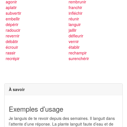
agonir
rembrunir
aplatir
franchir
subvertir
infléchir
embellir
réunir
dépérir
languir
radoucir
jaillir
revernir
défleurir
débâtir
vernir
écrouir
établir
rassir
rechampir
recrépir
surenchérir
À savoir
Exemples d’usage
Je languis de te revoir depuis des semaines. Il languit dans
l’attente d’une réponse. La plante languit faute d’eau et de