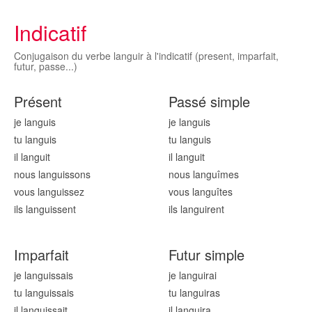
Indicatif
Conjugaison du verbe languir à l'indicatif (present, imparfait,
futur, passe...)
Présent
Passé simple
je langu
is
je langu
is
tu langu
is
tu langu
is
il langu
it
il langu
it
nous langu
issons
nous langu
îmes
vous langu
issez
vous langu
îtes
ils langu
issent
ils langu
irent
Imparfait
Futur simple
je langu
issais
je langu
irai
tu langu
issais
tu langu
iras
il langu
issait
il langu
ira