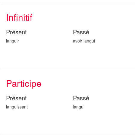
Infinitif
Présent
Passé
languir
avoir langu
i
Participe
Présent
Passé
langu
issant
langu
i