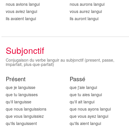
nous avions langu
i
nous aurons langu
i
vous aviez langu
i
vous aurez langu
i
ils avaient langu
i
ils auront langu
i
Subjonctif
Conjugaison du verbe languir au subjonctif (present, passe,
imparfait, plus-que-parfait)
Présent
Passé
que je langu
isse
que j'aie langu
i
que tu langu
isses
que tu aies langu
i
qu'il langu
isse
qu'il ait langu
i
que nous langu
issions
que nous ayons langu
i
que vous langu
issiez
que vous ayez langu
i
qu'ils langu
issent
qu'ils aient langu
i