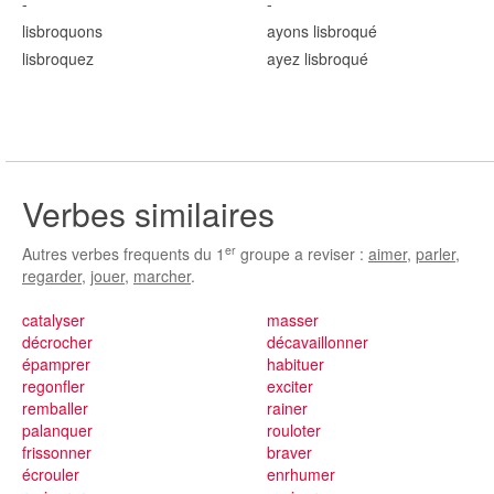
-
-
lisbroqu
ons
ayons lisbroqu
é
lisbroqu
ez
ayez lisbroqu
é
Verbes similaires
er
Autres verbes frequents du 1
groupe a reviser :
aimer
,
parler
,
regarder
,
jouer
,
marcher
.
catalyser
masser
décrocher
décavaillonner
épamprer
habituer
regonfler
exciter
remballer
rainer
palanquer
rouloter
frissonner
braver
écrouler
enrhumer