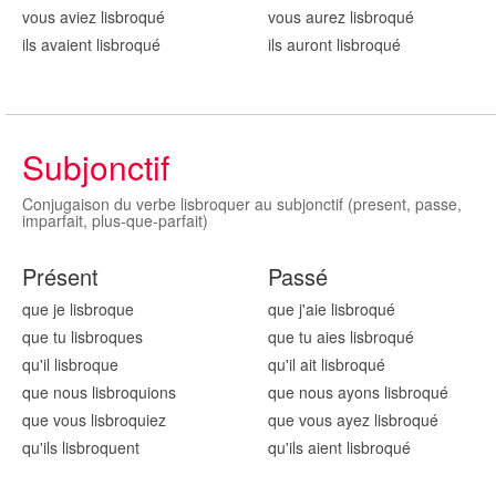
vous aviez lisbroqu
é
vous aurez lisbroqu
é
ils avaient lisbroqu
é
ils auront lisbroqu
é
Subjonctif
Conjugaison du verbe lisbroquer au subjonctif (present, passe,
imparfait, plus-que-parfait)
Présent
Passé
que je lisbroqu
e
que j'aie lisbroqu
é
que tu lisbroqu
es
que tu aies lisbroqu
é
qu'il lisbroqu
e
qu'il ait lisbroqu
é
que nous lisbroqu
ions
que nous ayons lisbroqu
é
que vous lisbroqu
iez
que vous ayez lisbroqu
é
qu'ils lisbroqu
ent
qu'ils aient lisbroqu
é