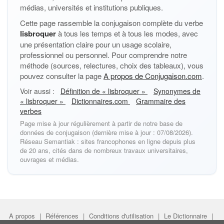
médias, universités et institutions publiques.
Cette page rassemble la conjugaison complète du verbe
lisbroquer
à tous les temps et à tous les modes, avec
une présentation claire pour un usage scolaire,
professionnel ou personnel. Pour comprendre notre
méthode (sources, relectures, choix des tableaux), vous
pouvez consulter la page
A propos de Conjugaison.com
.
Voir aussi :
Définition de « lisbroquer »
Synonymes de
« lisbroquer »
Dictionnaires.com
Grammaire des
verbes
Page mise à jour régulièrement à partir de notre base de
données de conjugaison (dernière mise à jour : 07/08/2026).
Réseau Semantiak : sites francophones en ligne depuis plus
de 20 ans, cités dans de nombreux travaux universitaires,
ouvrages et médias.
A propos
|
Références
|
Conditions d'utilisation
|
Le Dictionnaire
|