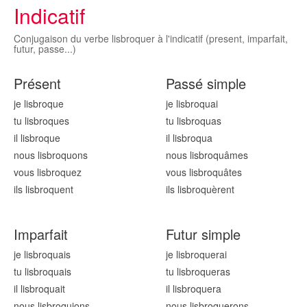
Indicatif
Conjugaison du verbe lisbroquer à l'indicatif (present, imparfait,
futur, passe...)
Présent
Passé simple
je lisbroqu
e
je lisbroqu
ai
tu lisbroqu
es
tu lisbroqu
as
il lisbroqu
e
il lisbroqu
a
nous lisbroqu
ons
nous lisbroqu
âmes
vous lisbroqu
ez
vous lisbroqu
âtes
ils lisbroqu
ent
ils lisbroqu
èrent
Imparfait
Futur simple
je lisbroqu
ais
je lisbroqu
erai
tu lisbroqu
ais
tu lisbroqu
eras
il lisbroqu
ait
il lisbroqu
era
nous lisbroqu
ions
nous lisbroqu
erons