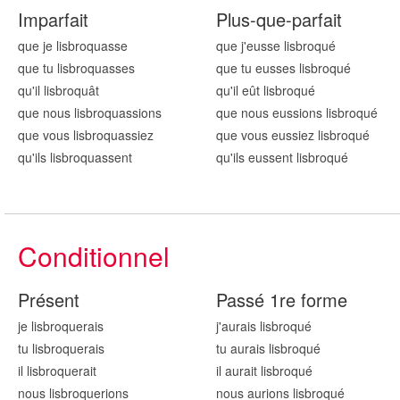
Imparfait
Plus-que-parfait
que je lisbroqu
asse
que j'eusse lisbroqu
é
que tu lisbroqu
asses
que tu eusses lisbroqu
é
qu'il lisbroqu
ât
qu'il eût lisbroqu
é
que nous lisbroqu
assions
que nous eussions lisbroqu
é
que vous lisbroqu
assiez
que vous eussiez lisbroqu
é
qu'ils lisbroqu
assent
qu'ils eussent lisbroqu
é
Conditionnel
Présent
Passé 1re forme
je lisbroqu
erais
j'aurais lisbroqu
é
tu lisbroqu
erais
tu aurais lisbroqu
é
il lisbroqu
erait
il aurait lisbroqu
é
nous lisbroqu
erions
nous aurions lisbroqu
é