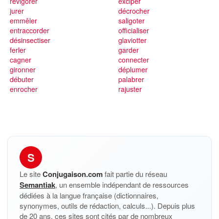
revigorer
exciper
jurer
décrocher
emmêler
saligoter
entraccorder
officialiser
désinsectiser
glaviotter
ferler
garder
cagner
connecter
gironner
déplumer
débuter
palabrer
enrocher
rajuster
S
Le site
Conjugaison.com
fait partie du réseau
Semantiak
, un ensemble indépendant de ressources
dédiées à la langue française (dictionnaires,
synonymes, outils de rédaction, calculs...). Depuis plus
de 20 ans, ces sites sont cités par de nombreux