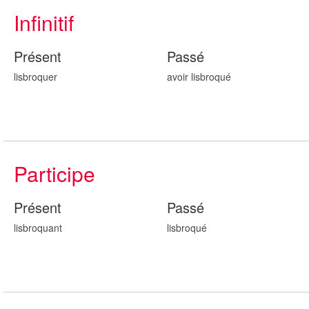
Infinitif
Présent
Passé
lisbroquer
avoir lisbroqu
é
Participe
Présent
Passé
lisbroqu
ant
lisbroqu
é