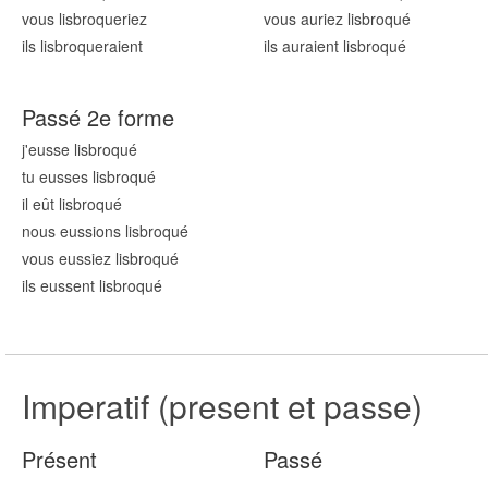
vous lisbroqu
eriez
vous auriez lisbroqu
é
ils lisbroqu
eraient
ils auraient lisbroqu
é
Passé 2e forme
j'eusse lisbroqu
é
tu eusses lisbroqu
é
il eût lisbroqu
é
nous eussions lisbroqu
é
vous eussiez lisbroqu
é
ils eussent lisbroqu
é
Imperatif (present et passe)
Présent
Passé