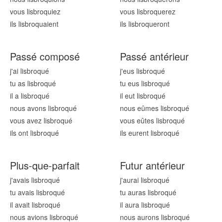
vous lisbroqu
iez
vous lisbroqu
erez
ils lisbroqu
aient
ils lisbroqu
eront
Passé composé
Passé antérieur
j'ai lisbroqu
é
j'eus lisbroqu
é
tu as lisbroqu
é
tu eus lisbroqu
é
il a lisbroqu
é
il eut lisbroqu
é
nous avons lisbroqu
é
nous eûmes lisbroqu
é
vous avez lisbroqu
é
vous eûtes lisbroqu
é
ils ont lisbroqu
é
ils eurent lisbroqu
é
Plus-que-parfait
Futur antérieur
j'avais lisbroqu
é
j'aurai lisbroqu
é
tu avais lisbroqu
é
tu auras lisbroqu
é
il avait lisbroqu
é
il aura lisbroqu
é
nous avions lisbroqu
é
nous aurons lisbroqu
é