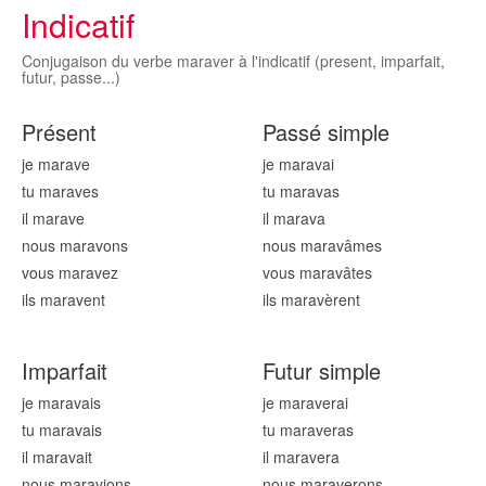
Indicatif
Conjugaison du verbe maraver à l'indicatif (present, imparfait,
futur, passe...)
Présent
Passé simple
je marav
e
je marav
ai
tu marav
es
tu marav
as
il marav
e
il marav
a
nous marav
ons
nous marav
âmes
vous marav
ez
vous marav
âtes
ils marav
ent
ils marav
èrent
Imparfait
Futur simple
je marav
ais
je marav
erai
tu marav
ais
tu marav
eras
il marav
ait
il marav
era
nous marav
ions
nous marav
erons