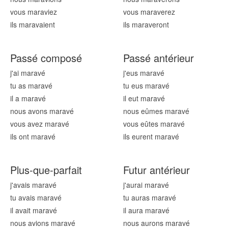
vous marav
iez
vous marav
erez
ils marav
aient
ils marav
eront
Passé composé
Passé antérieur
j'ai marav
é
j'eus marav
é
tu as marav
é
tu eus marav
é
il a marav
é
il eut marav
é
nous avons marav
é
nous eûmes marav
é
vous avez marav
é
vous eûtes marav
é
ils ont marav
é
ils eurent marav
é
Plus-que-parfait
Futur antérieur
j'avais marav
é
j'aurai marav
é
tu avais marav
é
tu auras marav
é
il avait marav
é
il aura marav
é
nous avions marav
é
nous aurons marav
é