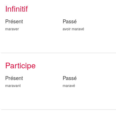
Infinitif
Présent
Passé
maraver
avoir marav
é
Participe
Présent
Passé
marav
ant
marav
é