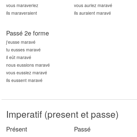
vous marav
eriez
vous auriez marav
é
ils marav
eraient
ils auraient marav
é
Passé 2e forme
j'eusse marav
é
tu eusses marav
é
il eût marav
é
nous eussions marav
é
vous eussiez marav
é
ils eussent marav
é
Imperatif (present et passe)
Présent
Passé