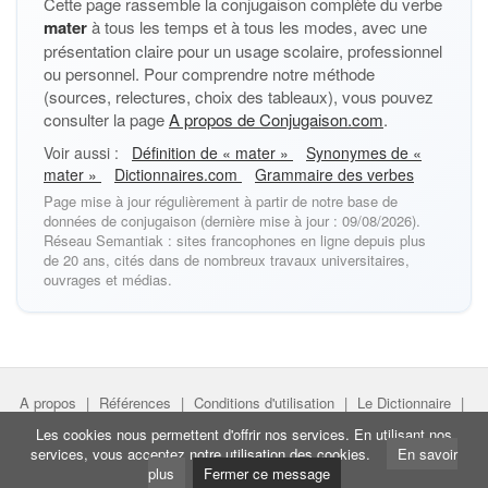
Cette page rassemble la conjugaison complète du verbe
mater
à tous les temps et à tous les modes, avec une
présentation claire pour un usage scolaire, professionnel
ou personnel. Pour comprendre notre méthode
(sources, relectures, choix des tableaux), vous pouvez
consulter la page
A propos de Conjugaison.com
.
Voir aussi :
Définition de « mater »
Synonymes de «
mater »
Dictionnaires.com
Grammaire des verbes
Page mise à jour régulièrement à partir de notre base de
données de conjugaison (dernière mise à jour : 09/08/2026).
Réseau Semantiak : sites francophones en ligne depuis plus
de 20 ans, cités dans de nombreux travaux universitaires,
ouvrages et médias.
A propos
|
Références
|
Conditions d'utilisation
|
Le Dictionnaire
|
Faire un lien
|
Liens utiles
Les cookies nous permettent d'offrir nos services. En utilisant nos
services, vous acceptez notre utilisation des cookies.
En savoir
Directeur de projet :
Nicolas Belotti
- Copyright © Semantiak.com
plus
Fermer ce message