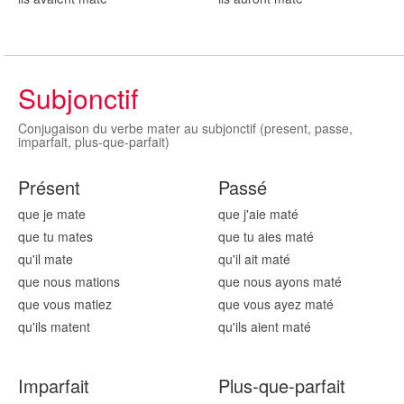
Subjonctif
Conjugaison du verbe mater au subjonctif (present, passe,
imparfait, plus-que-parfait)
Présent
Passé
que je mat
e
que j'aie mat
é
que tu mat
es
que tu aies mat
é
qu'il mat
e
qu'il ait mat
é
que nous mat
ions
que nous ayons mat
é
que vous mat
iez
que vous ayez mat
é
qu'ils mat
ent
qu'ils aient mat
é
Imparfait
Plus-que-parfait