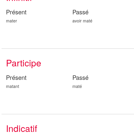
Présent
Passé
mater
avoir mat
é
Participe
Présent
Passé
mat
ant
mat
é
Indicatif