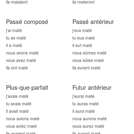
ils mat
aient
ils mat
eront
Passé composé
Passé antérieur
j'ai mat
é
j'eus mat
é
tu as mat
é
tu eus mat
é
il a mat
é
il eut mat
é
nous avons mat
é
nous eûmes mat
é
vous avez mat
é
vous eûtes mat
é
ils ont mat
é
ils eurent mat
é
Plus-que-parfait
Futur antérieur
j'avais mat
é
j'aurai mat
é
tu avais mat
é
tu auras mat
é
il avait mat
é
il aura mat
é
nous avions mat
é
nous aurons mat
é
vous aviez mat
é
vous aurez mat
é
ils avaient mat
é
ils auront mat
é