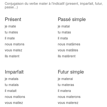
Conjugaison du verbe mater à l'indicatif (present, imparfait, futur,
passe...)
Présent
Passé simple
je mat
e
je mat
ai
tu mat
es
tu mat
as
il mat
e
il mat
a
nous mat
ons
nous mat
âmes
vous mat
ez
vous mat
âtes
ils mat
ent
ils mat
èrent
Imparfait
Futur simple
je mat
ais
je mat
erai
tu mat
ais
tu mat
eras
il mat
ait
il mat
era
nous mat
ions
nous mat
erons
vous mat
iez
vous mat
erez