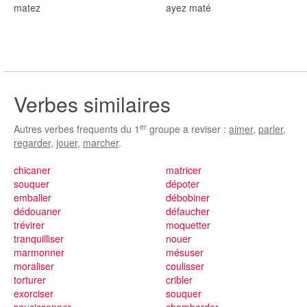
mat
ez
ayez mat
é
Verbes similaires
er
Autres verbes frequents du 1
groupe a reviser :
aimer
,
parler
,
regarder
,
jouer
,
marcher
.
chicaner
matricer
souquer
dépoter
emballer
débobiner
dédouaner
défaucher
trévirer
moquetter
tranquilliser
nouer
marmonner
mésuser
moraliser
coulisser
torturer
cribler
exorciser
souquer