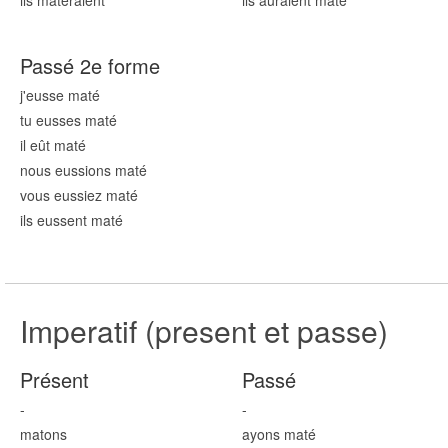
ils mat
eraient
ils auraient mat
é
Passé 2e forme
j'eusse mat
é
tu eusses mat
é
il eût mat
é
nous eussions mat
é
vous eussiez mat
é
ils eussent mat
é
Imperatif (present et passe)
Présent
Passé
-
-
mat
ons
ayons mat
é