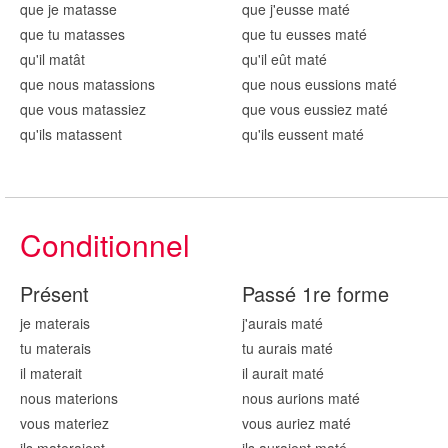
que je mat
asse
que j'eusse mat
é
que tu mat
asses
que tu eusses mat
é
qu'il mat
ât
qu'il eût mat
é
que nous mat
assions
que nous eussions mat
é
que vous mat
assiez
que vous eussiez mat
é
qu'ils mat
assent
qu'ils eussent mat
é
Conditionnel
Présent
Passé 1re forme
je mat
erais
j'aurais mat
é
tu mat
erais
tu aurais mat
é
il mat
erait
il aurait mat
é
nous mat
erions
nous aurions mat
é
vous mat
eriez
vous auriez mat
é