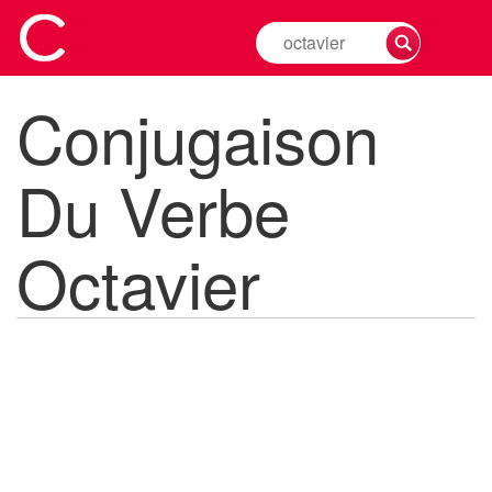
Rechercher
la
conjugaison
Conjugaison
d'un
verbe
Du Verbe
Octavier