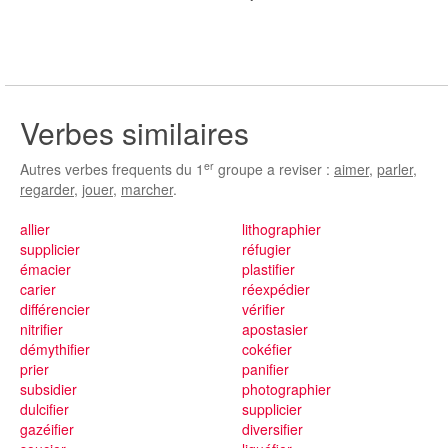
Verbes similaires
er
Autres verbes frequents du 1
groupe a reviser :
aimer
,
parler
,
regarder
,
jouer
,
marcher
.
allier
lithographier
supplicier
réfugier
émacier
plastifier
carier
réexpédier
différencier
vérifier
nitrifier
apostasier
démythifier
cokéfier
prier
panifier
subsidier
photographier
dulcifier
supplicier
gazéifier
diversifier