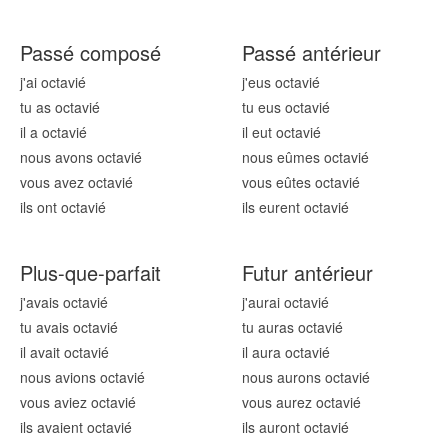
Passé composé
Passé antérieur
j'ai octavi
é
j'eus octavi
é
tu as octavi
é
tu eus octavi
é
il a octavi
é
il eut octavi
é
nous avons octavi
é
nous eûmes octavi
é
vous avez octavi
é
vous eûtes octavi
é
ils ont octavi
é
ils eurent octavi
é
Plus-que-parfait
Futur antérieur
j'avais octavi
é
j'aurai octavi
é
tu avais octavi
é
tu auras octavi
é
il avait octavi
é
il aura octavi
é
nous avions octavi
é
nous aurons octavi
é
vous aviez octavi
é
vous aurez octavi
é
ils avaient octavi
é
ils auront octavi
é