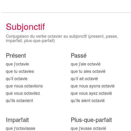
Subjonctif
Conjugaison du verbe octavier au subjonctif (present, passe,
imparfait, plus-que-parfait)
Présent
Passé
que j'octavi
e
que j'aie octavi
é
que tu octavi
es
que tu aies octavi
é
qu'il octavi
e
qu'il ait octavi
é
que nous octavi
ions
que nous ayons octavi
é
que vous octavi
iez
que vous ayez octavi
é
qu'ils octavi
ent
qu'ils aient octavi
é
Imparfait
Plus-que-parfait
que j'octavi
asse
que j'eusse octavi
é