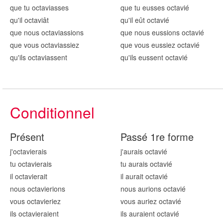
que tu octavi
asses
que tu eusses octavi
é
qu'il octavi
ât
qu'il eût octavi
é
que nous octavi
assions
que nous eussions octavi
é
que vous octavi
assiez
que vous eussiez octavi
é
qu'ils octavi
assent
qu'ils eussent octavi
é
Conditionnel
Présent
Passé 1re forme
j'octavi
erais
j'aurais octavi
é
tu octavi
erais
tu aurais octavi
é
il octavi
erait
il aurait octavi
é
nous octavi
erions
nous aurions octavi
é
vous octavi
eriez
vous auriez octavi
é
ils octavi
eraient
ils auraient octavi
é