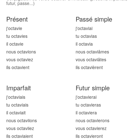
futur, passe...)
Présent
Passé simple
j'octavi
e
j'octavi
ai
tu octavi
es
tu octavi
as
il octavi
e
il octavi
a
nous octavi
ons
nous octavi
âmes
vous octavi
ez
vous octavi
âtes
ils octavi
ent
ils octavi
èrent
Imparfait
Futur simple
j'octavi
ais
j'octavi
erai
tu octavi
ais
tu octavi
eras
il octavi
ait
il octavi
era
nous octavi
ions
nous octavi
erons
vous octavi
iez
vous octavi
erez
ils octavi
aient
ils octavi
eront