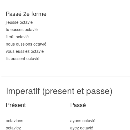
Passé 2e forme
j'eusse octavi
é
tu eusses octavi
é
il eût octavi
é
nous eussions octavi
é
vous eussiez octavi
é
ils eussent octavi
é
Imperatif (present et passe)
Présent
Passé
-
-
octavi
ons
ayons octavi
é
octavi
ez
ayez octavi
é