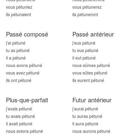
vous pétun
iez
vous pétun
erez
ils pétun
aient
ils pétun
eront
Passé composé
Passé antérieur
j'ai pétun
é
j'eus pétun
é
tu as pétun
é
tu eus pétun
é
il a pétun
é
il eut pétun
é
nous avons pétun
é
nous eûmes pétun
é
vous avez pétun
é
vous eûtes pétun
é
ils ont pétun
é
ils eurent pétun
é
Plus-que-parfait
Futur antérieur
j'avais pétun
é
j'aurai pétun
é
tu avais pétun
é
tu auras pétun
é
il avait pétun
é
il aura pétun
é
nous avions pétun
é
nous aurons pétun
é