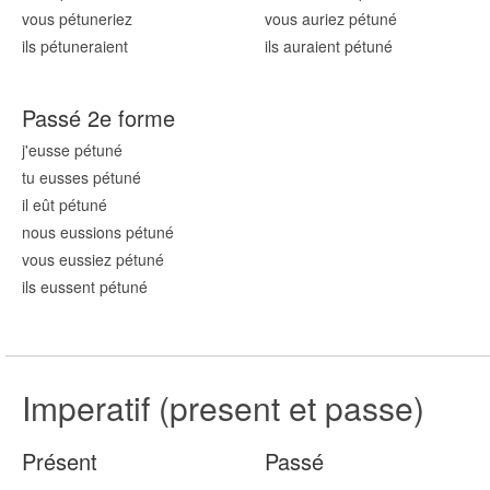
vous pétun
eriez
vous auriez pétun
é
ils pétun
eraient
ils auraient pétun
é
Passé 2e forme
j'eusse pétun
é
tu eusses pétun
é
il eût pétun
é
nous eussions pétun
é
vous eussiez pétun
é
ils eussent pétun
é
Imperatif (present et passe)
Présent
Passé