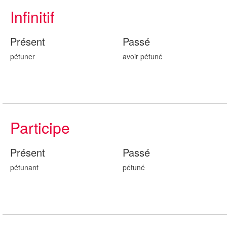
Infinitif
Présent
Passé
pétuner
avoir pétun
é
Participe
Présent
Passé
pétun
ant
pétun
é