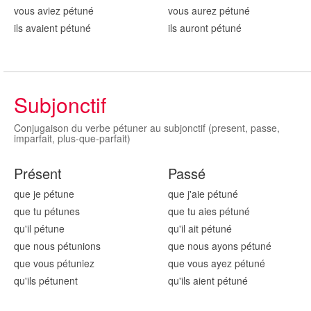
vous aviez pétun
é
vous aurez pétun
é
ils avaient pétun
é
ils auront pétun
é
Subjonctif
Conjugaison du verbe pétuner au subjonctif (present, passe,
imparfait, plus-que-parfait)
Présent
Passé
que je pétun
e
que j'aie pétun
é
que tu pétun
es
que tu aies pétun
é
qu'il pétun
e
qu'il ait pétun
é
que nous pétun
ions
que nous ayons pétun
é
que vous pétun
iez
que vous ayez pétun
é
qu'ils pétun
ent
qu'ils aient pétun
é