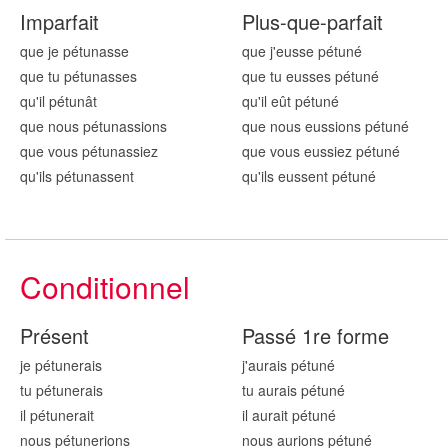
Imparfait
Plus-que-parfait
que je pétun
asse
que j'eusse pétun
é
que tu pétun
asses
que tu eusses pétun
é
qu'il pétun
ât
qu'il eût pétun
é
que nous pétun
assions
que nous eussions pétun
é
que vous pétun
assiez
que vous eussiez pétun
é
qu'ils pétun
assent
qu'ils eussent pétun
é
Conditionnel
Présent
Passé 1re forme
je pétun
erais
j'aurais pétun
é
tu pétun
erais
tu aurais pétun
é
il pétun
erait
il aurait pétun
é
nous pétun
erions
nous aurions pétun
é