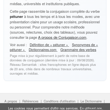
médias, universités et institutions publiques.
Cette page rassemble la conjugaison complète du verbe
pétuner
à tous les temps et à tous les modes, avec une
présentation claire pour un usage scolaire, professionnel
ou personnel. Pour comprendre notre méthode
(sources, relectures, choix des tableaux), vous pouvez
consulter la page
A propos de Conjugaison.com
.
Voir aussi :
Définition de « pétuner »
Synonymes de «
pétuner »
Dictionnaires.com
Grammaire des verbes
Page mise à jour régulièrement à partir de notre base de
données de conjugaison (dernière mise à jour : 09/08/2026).
Réseau Semantiak : sites francophones en ligne depuis plus
de 20 ans, cités dans de nombreux travaux universitaires,
ouvrages et médias.
A propos
|
Références
|
Conditions d'utilisation
|
Le Dictionnaire
|
Faire un lien
|
Liens utiles
Les cookies nous permettent d'offrir nos services. En utilisant nos