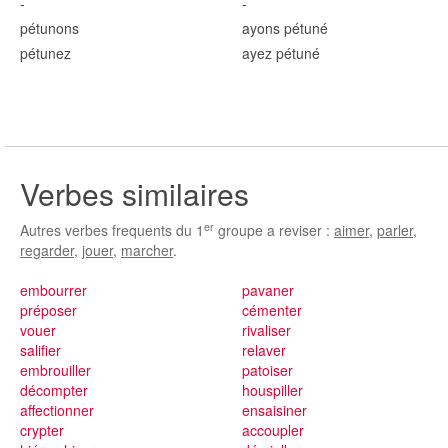
-
-
pétun
ons
ayons pétun
é
pétun
ez
ayez pétun
é
Verbes similaires
er
Autres verbes frequents du 1
groupe a reviser :
aimer
,
parler
,
regarder
,
jouer
,
marcher
.
embourrer
pavaner
préposer
cémenter
vouer
rivaliser
salifier
relaver
embrouiller
patoiser
décompter
houspiller
affectionner
ensaisiner
crypter
accoupler