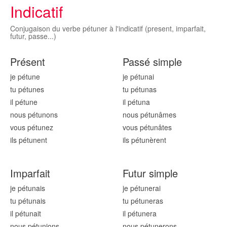
Indicatif
Conjugaison du verbe pétuner à l'indicatif (present, imparfait,
futur, passe...)
Présent
Passé simple
je pétun
e
je pétun
ai
tu pétun
es
tu pétun
as
il pétun
e
il pétun
a
nous pétun
ons
nous pétun
âmes
vous pétun
ez
vous pétun
âtes
ils pétun
ent
ils pétun
èrent
Imparfait
Futur simple
je pétun
ais
je pétun
erai
tu pétun
ais
tu pétun
eras
il pétun
ait
il pétun
era
nous pétun
ions
nous pétun
erons