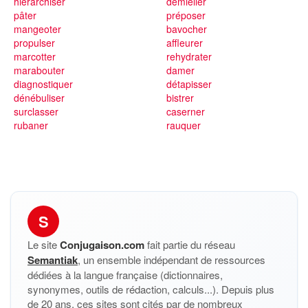
hiérarchiser
démieller
pâter
préposer
mangeoter
bavocher
propulser
affleurer
marcotter
rehydrater
marabouter
damer
diagnostiquer
détapisser
dénébuliser
bistrer
surclasser
caserner
rubaner
rauquer
S
Le site
Conjugaison.com
fait partie du réseau
Semantiak
, un ensemble indépendant de ressources
dédiées à la langue française (dictionnaires,
synonymes, outils de rédaction, calculs...). Depuis plus
de 20 ans, ces sites sont cités par de nombreux