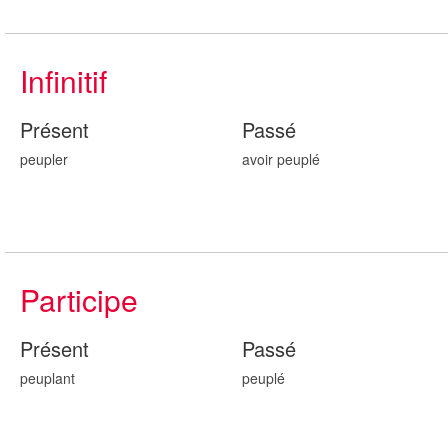
Infinitif
Présent
Passé
peupler
avoir peupl
é
Participe
Présent
Passé
peupl
ant
peupl
é