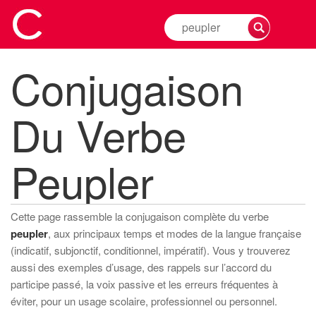
Rechercher
la
conjugaison
Conjugaison
d'un
verbe
Du Verbe
Peupler
Cette page rassemble la conjugaison complète du verbe
peupler
, aux principaux temps et modes de la langue française
(indicatif, subjonctif, conditionnel, impératif). Vous y trouverez
aussi des exemples d’usage, des rappels sur l’accord du
participe passé, la voix passive et les erreurs fréquentes à
éviter, pour un usage scolaire, professionnel ou personnel.