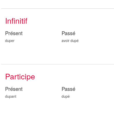
Infinitif
Présent
Passé
duper
avoir dup
é
Participe
Présent
Passé
dup
ant
dup
é