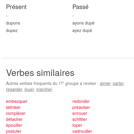
Présent
Passé
-
-
dup
ons
ayons dup
é
dup
ez
ayez dup
é
Verbes similaires
er
Autres verbes frequents du 1
groupe a reviser :
aimer
,
parler
,
regarder
,
jouer
,
marcher
.
embecquer
redonder
latiniser
préaviser
compléxer
enrouer
détacher
schlitter
épouiller
toper
postuler
vadrouiller