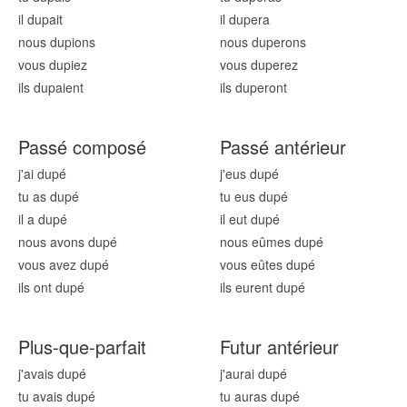
il dup
ait
il dup
era
nous dup
ions
nous dup
erons
vous dup
iez
vous dup
erez
ils dup
aient
ils dup
eront
Passé composé
Passé antérieur
j'ai dup
é
j'eus dup
é
tu as dup
é
tu eus dup
é
il a dup
é
il eut dup
é
nous avons dup
é
nous eûmes dup
é
vous avez dup
é
vous eûtes dup
é
ils ont dup
é
ils eurent dup
é
Plus-que-parfait
Futur antérieur
j'avais dup
é
j'aurai dup
é
tu avais dup
é
tu auras dup
é