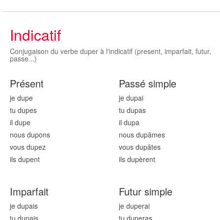
Indicatif
Conjugaison du verbe duper à l'indicatif (present, imparfait, futur,
passe...)
Présent
Passé simple
je dup
e
je dup
ai
tu dup
es
tu dup
as
il dup
e
il dup
a
nous dup
ons
nous dup
âmes
vous dup
ez
vous dup
âtes
ils dup
ent
ils dup
èrent
Imparfait
Futur simple
je dup
ais
je dup
erai
tu dup
ais
tu dup
eras