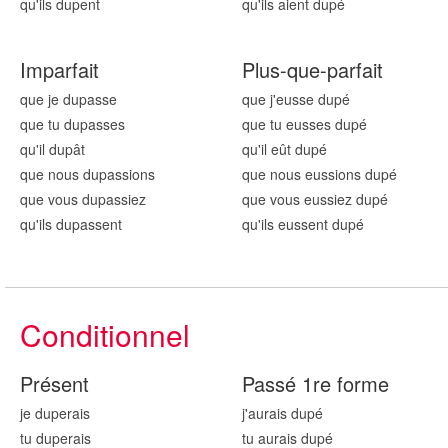
qu'ils dup
ent
qu'ils aient dup
é
Imparfait
Plus-que-parfait
que je dup
asse
que j'eusse dup
é
que tu dup
asses
que tu eusses dup
é
qu'il dup
ât
qu'il eût dup
é
que nous dup
assions
que nous eussions dup
é
que vous dup
assiez
que vous eussiez dup
é
qu'ils dup
assent
qu'ils eussent dup
é
Conditionnel
Présent
Passé 1re forme
je dup
erais
j'aurais dup
é
tu dup
erais
tu aurais dup
é