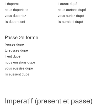
il dup
erait
il aurait dup
é
nous dup
erions
nous aurions dup
é
vous dup
eriez
vous auriez dup
é
ils dup
eraient
ils auraient dup
é
Passé 2e forme
j'eusse dup
é
tu eusses dup
é
il eût dup
é
nous eussions dup
é
vous eussiez dup
é
ils eussent dup
é
Imperatif (present et passe)