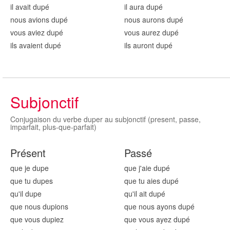
il avait dup
é
il aura dup
é
nous avions dup
é
nous aurons dup
é
vous aviez dup
é
vous aurez dup
é
ils avaient dup
é
ils auront dup
é
Subjonctif
Conjugaison du verbe duper au subjonctif (present, passe,
imparfait, plus-que-parfait)
Présent
Passé
que je dup
e
que j'aie dup
é
que tu dup
es
que tu aies dup
é
qu'il dup
e
qu'il ait dup
é
que nous dup
ions
que nous ayons dup
é
que vous dup
iez
que vous ayez dup
é