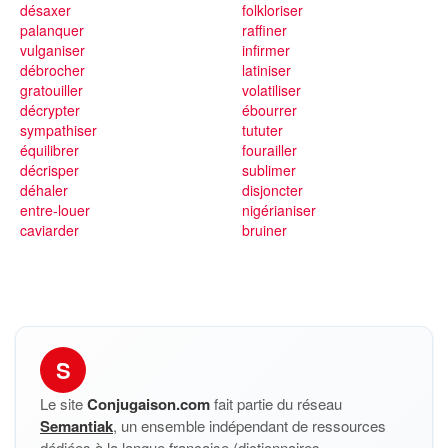
désaxer
folkloriser
palanquer
raffiner
vulganiser
infirmer
débrocher
latiniser
gratouiller
volatiliser
décrypter
ébourrer
sympathiser
tututer
équilibrer
fourailler
décrisper
sublimer
déhaler
disjoncter
entre-louer
nigérianiser
caviarder
bruiner
S
Le site
Conjugaison.com
fait partie du réseau
Semantiak
, un ensemble indépendant de ressources
dédiées à la langue française (dictionnaires,