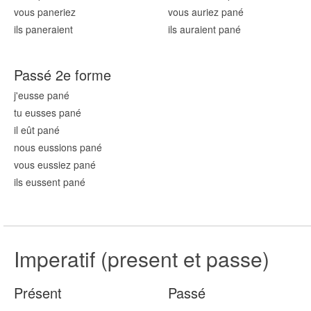
vous pan
eriez
vous auriez pan
é
ils pan
eraient
ils auraient pan
é
Passé 2e forme
j'eusse pan
é
tu eusses pan
é
il eût pan
é
nous eussions pan
é
vous eussiez pan
é
ils eussent pan
é
Imperatif (present et passe)
Présent
Passé