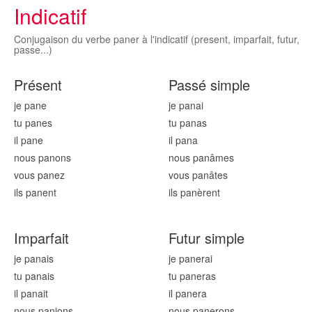
Indicatif
Conjugaison du verbe paner à l'indicatif (present, imparfait, futur,
passe...)
Présent
Passé simple
je pan
e
je pan
ai
tu pan
es
tu pan
as
il pan
e
il pan
a
nous pan
ons
nous pan
âmes
vous pan
ez
vous pan
âtes
ils pan
ent
ils pan
èrent
Imparfait
Futur simple
je pan
ais
je pan
erai
tu pan
ais
tu pan
eras
il pan
ait
il pan
era
nous pan
ions
nous pan
erons