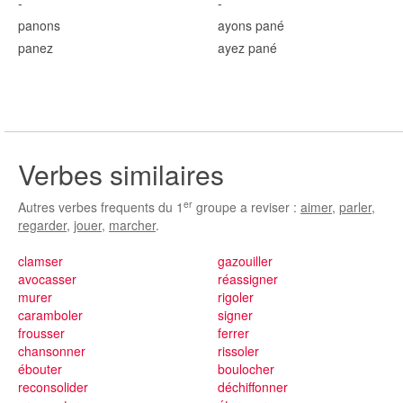
-
-
pan
ons
ayons pan
é
pan
ez
ayez pan
é
Verbes similaires
er
Autres verbes frequents du 1
groupe a reviser :
aimer
,
parler
,
regarder
,
jouer
,
marcher
.
clamser
gazouiller
avocasser
réassigner
murer
rigoler
caramboler
signer
frousser
ferrer
chansonner
rissoler
ébouter
boulocher
reconsolider
déchiffonner