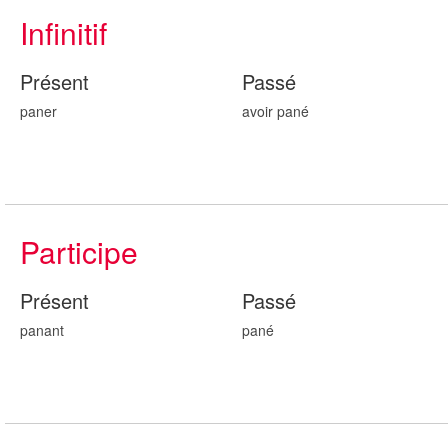
Infinitif
Présent
Passé
paner
avoir pan
é
Participe
Présent
Passé
pan
ant
pan
é