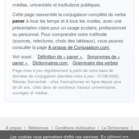
médias, universités et institutions publiques.
Cette page rassemble la conjugaison complète du verbe
paner
à tous les temps et à tous les modes, avec une
présentation claire pour un usage scolaire, professionnel
ou personnel. Pour comprendre notre méthode
(sources, relectures, choix des tableaux), vous pouvez
consulter la page
A propos de Conjugaison.com
.
Voir aussi :
Définition de « paner »
Synonymes de «
paner »
Dictionnaires.com
Grammaire des verbes
Page mise à jour régulièrement à partir de notre base de
données de conjugaison (dernière mise à jour : 07/08/2026).
Réseau Semantiak : sites francophones en ligne depuis plus
de 20 ans, cités dans de nombreux travaux universitaires,
ouvrages et médias.
A propos
|
Références
|
Conditions d'utilisation
|
Le Dictionnaire
|
Faire un lien
|
Liens utiles
Les cookies nous permettent d'offrir nos services. En utilisant nos