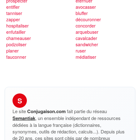
prospecter
éternuer
entifler
avocasser
tanniser
bluffer
zapper
découronner
hospitaliser
concorder
enfutailler
arquebuser
chameauser
cavalcader
podzoliser
sandwicher
planer
ruser
fauconner
médiatiser
S
Le site
Conjugaison.com
fait partie du réseau
Semantiak
, un ensemble indépendant de ressources
dédiées à la langue française (dictionnaires,
synonymes, outils de rédaction, calculs...). Depuis plus
de 20 ans, ces sites sont cités par de nombreux