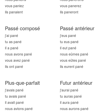
vous pan
iez
vous pan
erez
ils pan
aient
ils pan
eront
Passé composé
Passé antérieur
j'ai pan
é
j'eus pan
é
tu as pan
é
tu eus pan
é
il a pan
é
il eut pan
é
nous avons pan
é
nous eûmes pan
é
vous avez pan
é
vous eûtes pan
é
ils ont pan
é
ils eurent pan
é
Plus-que-parfait
Futur antérieur
j'avais pan
é
j'aurai pan
é
tu avais pan
é
tu auras pan
é
il avait pan
é
il aura pan
é
nous avions pan
é
nous aurons pan
é