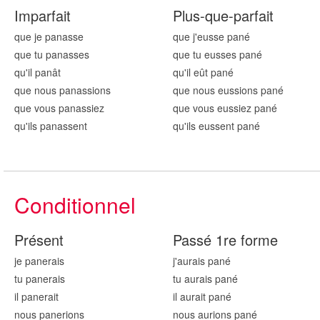
Imparfait
Plus-que-parfait
que je pan
asse
que j'eusse pan
é
que tu pan
asses
que tu eusses pan
é
qu'il pan
ât
qu'il eût pan
é
que nous pan
assions
que nous eussions pan
é
que vous pan
assiez
que vous eussiez pan
é
qu'ils pan
assent
qu'ils eussent pan
é
Conditionnel
Présent
Passé 1re forme
je pan
erais
j'aurais pan
é
tu pan
erais
tu aurais pan
é
il pan
erait
il aurait pan
é
nous pan
erions
nous aurions pan
é