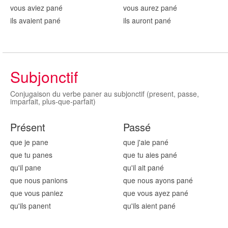
vous aviez pan
é
vous aurez pan
é
ils avaient pan
é
ils auront pan
é
Subjonctif
Conjugaison du verbe paner au subjonctif (present, passe,
imparfait, plus-que-parfait)
Présent
Passé
que je pan
e
que j'aie pan
é
que tu pan
es
que tu aies pan
é
qu'il pan
e
qu'il ait pan
é
que nous pan
ions
que nous ayons pan
é
que vous pan
iez
que vous ayez pan
é
qu'ils pan
ent
qu'ils aient pan
é