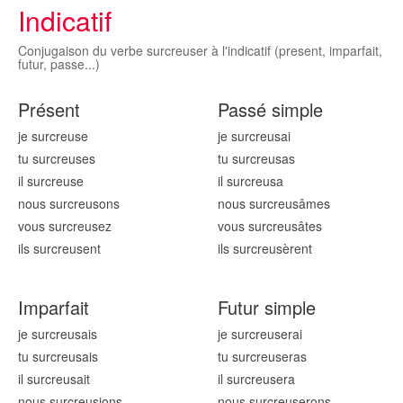
Indicatif
Conjugaison du verbe surcreuser à l'indicatif (present, imparfait,
futur, passe...)
Présent
Passé simple
je surcreus
e
je surcreus
ai
tu surcreus
es
tu surcreus
as
il surcreus
e
il surcreus
a
nous surcreus
ons
nous surcreus
âmes
vous surcreus
ez
vous surcreus
âtes
ils surcreus
ent
ils surcreus
èrent
Imparfait
Futur simple
je surcreus
ais
je surcreus
erai
tu surcreus
ais
tu surcreus
eras
il surcreus
ait
il surcreus
era
nous surcreus
ions
nous surcreus
erons