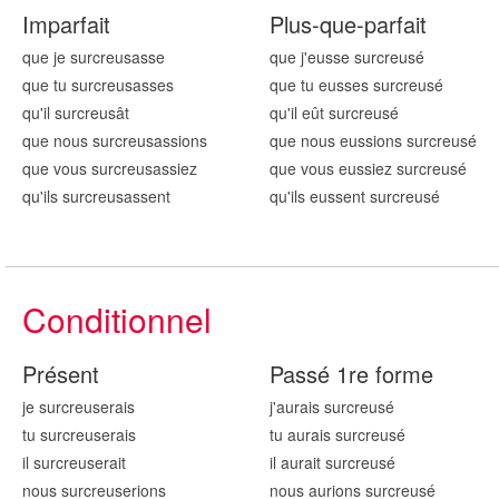
Imparfait
Plus-que-parfait
que je surcreus
asse
que j'eusse surcreus
é
que tu surcreus
asses
que tu eusses surcreus
é
qu'il surcreus
ât
qu'il eût surcreus
é
que nous surcreus
assions
que nous eussions surcreus
é
que vous surcreus
assiez
que vous eussiez surcreus
é
qu'ils surcreus
assent
qu'ils eussent surcreus
é
Conditionnel
Présent
Passé 1re forme
je surcreus
erais
j'aurais surcreus
é
tu surcreus
erais
tu aurais surcreus
é
il surcreus
erait
il aurait surcreus
é
nous surcreus
erions
nous aurions surcreus
é