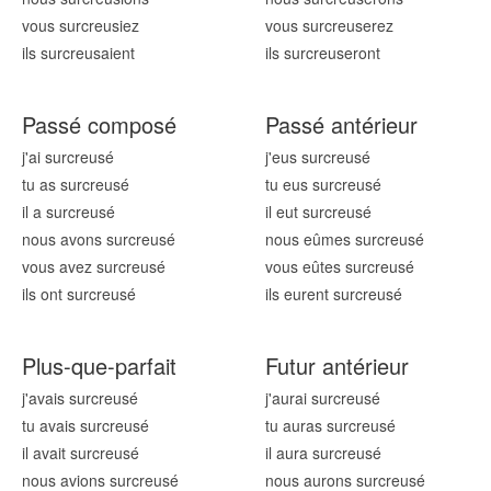
vous surcreus
iez
vous surcreus
erez
ils surcreus
aient
ils surcreus
eront
Passé composé
Passé antérieur
j'ai surcreus
é
j'eus surcreus
é
tu as surcreus
é
tu eus surcreus
é
il a surcreus
é
il eut surcreus
é
nous avons surcreus
é
nous eûmes surcreus
é
vous avez surcreus
é
vous eûtes surcreus
é
ils ont surcreus
é
ils eurent surcreus
é
Plus-que-parfait
Futur antérieur
j'avais surcreus
é
j'aurai surcreus
é
tu avais surcreus
é
tu auras surcreus
é
il avait surcreus
é
il aura surcreus
é
nous avions surcreus
é
nous aurons surcreus
é