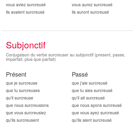
vous aviez surcreus
é
vous aurez surcreus
é
ils avaient surcreus
é
ils auront surcreus
é
Subjonctif
Conjugaison du verbe surcreuser au subjonctif (present, passe,
imparfait, plus-que-parfait)
Présent
Passé
que je surcreus
e
que j'aie surcreus
é
que tu surcreus
es
que tu aies surcreus
é
qu'il surcreus
e
qu'il ait surcreus
é
que nous surcreus
ions
que nous ayons surcreus
é
que vous surcreus
iez
que vous ayez surcreus
é
qu'ils surcreus
ent
qu'ils aient surcreus
é