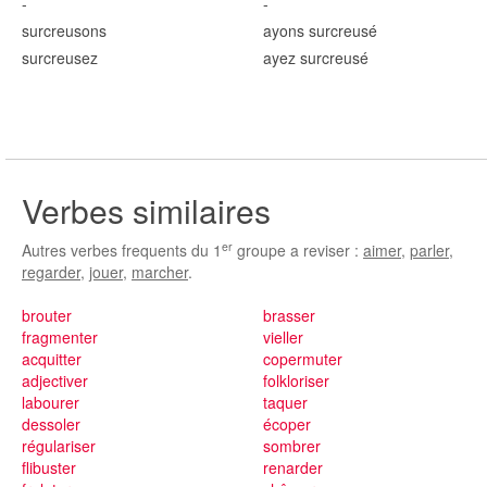
-
-
surcreus
ons
ayons surcreus
é
surcreus
ez
ayez surcreus
é
Verbes similaires
er
Autres verbes frequents du 1
groupe a reviser :
aimer
,
parler
,
regarder
,
jouer
,
marcher
.
brouter
brasser
fragmenter
vieller
acquitter
copermuter
adjectiver
folkloriser
labourer
taquer
dessoler
écoper
régulariser
sombrer
flibuster
renarder