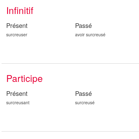
Infinitif
Présent
Passé
surcreuser
avoir surcreus
é
Participe
Présent
Passé
surcreus
ant
surcreus
é