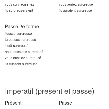
vous surcreus
eriez
vous auriez surcreus
é
ils surcreus
eraient
ils auraient surcreus
é
Passé 2e forme
j'eusse surcreus
é
tu eusses surcreus
é
il eût surcreus
é
nous eussions surcreus
é
vous eussiez surcreus
é
ils eussent surcreus
é
Imperatif (present et passe)
Présent
Passé