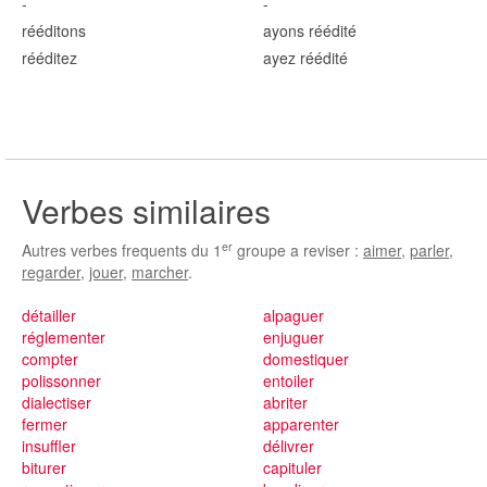
-
-
réédit
ons
ayons réédit
é
réédit
ez
ayez réédit
é
Verbes similaires
er
Autres verbes frequents du 1
groupe a reviser :
aimer
,
parler
,
regarder
,
jouer
,
marcher
.
détailler
alpaguer
réglementer
enjuguer
compter
domestiquer
polissonner
entoiler
dialectiser
abriter
fermer
apparenter
insuffler
délivrer
biturer
capituler