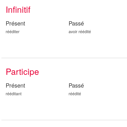
Infinitif
Présent
Passé
rééditer
avoir réédit
é
Participe
Présent
Passé
réédit
ant
réédit
é