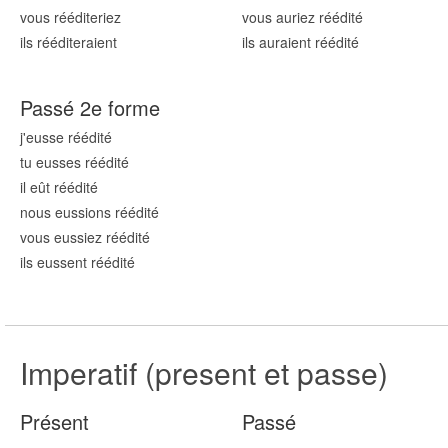
vous réédit
eriez
vous auriez réédit
é
ils réédit
eraient
ils auraient réédit
é
Passé 2e forme
j'eusse réédit
é
tu eusses réédit
é
il eût réédit
é
nous eussions réédit
é
vous eussiez réédit
é
ils eussent réédit
é
Imperatif (present et passe)
Présent
Passé