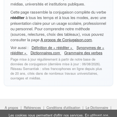
médias, universités et institutions publiques.
Cette page rassemble la conjugaison complète du verbe
rééditer
à tous les temps et à tous les modes, avec une
présentation claire pour un usage scolaire, professionnel
ou personnel. Pour comprendre notre méthode
(sources, relectures, choix des tableaux), vous pouvez
consulter la page
A propos de Conjugaison.com
.
Voir aussi :
Définition de « rééditer »
Synonymes de «
rééditer »
Dictionnaires.com
Grammaire des verbes
Page mise à jour régulièrement à partir de notre base de
données de conjugaison (dernière mise à jour : 06/08/2026).
Réseau Semantiak : sites francophones en ligne depuis plus
de 20 ans, cités dans de nombreux travaux universitaires,
ouvrages et médias.
A propos
|
Références
|
Conditions d'utilisation
|
Le Dictionnaire
|
Faire un lien
|
Liens utiles
Les cookies nous permettent d'offrir nos services. En utilisant nos