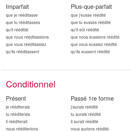
Imparfait
Plus-que-parfait
que je réédit
asse
que j'eusse réédit
é
que tu réédit
asses
que tu eusses réédit
é
qu'il réédit
ât
qu'il eût réédit
é
que nous réédit
assions
que nous eussions réédit
é
que vous réédit
assiez
que vous eussiez réédit
é
qu'ils réédit
assent
qu'ils eussent réédit
é
Conditionnel
Présent
Passé 1re forme
je réédit
erais
j'aurais réédit
é
tu réédit
erais
tu aurais réédit
é
il réédit
erait
il aurait réédit
é
nous réédit
erions
nous aurions réédit
é