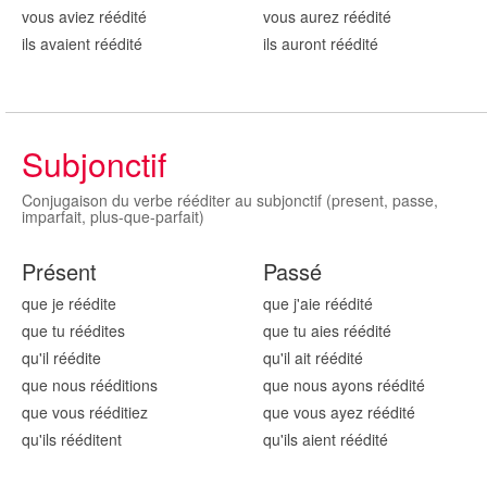
vous aviez réédit
é
vous aurez réédit
é
ils avaient réédit
é
ils auront réédit
é
Subjonctif
Conjugaison du verbe rééditer au subjonctif (present, passe,
imparfait, plus-que-parfait)
Présent
Passé
que je réédit
e
que j'aie réédit
é
que tu réédit
es
que tu aies réédit
é
qu'il réédit
e
qu'il ait réédit
é
que nous réédit
ions
que nous ayons réédit
é
que vous réédit
iez
que vous ayez réédit
é
qu'ils réédit
ent
qu'ils aient réédit
é