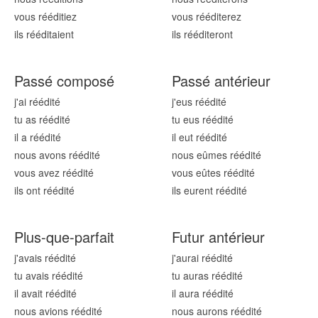
vous réédit
iez
vous réédit
erez
ils réédit
aient
ils réédit
eront
Passé composé
Passé antérieur
j'ai réédit
é
j'eus réédit
é
tu as réédit
é
tu eus réédit
é
il a réédit
é
il eut réédit
é
nous avons réédit
é
nous eûmes réédit
é
vous avez réédit
é
vous eûtes réédit
é
ils ont réédit
é
ils eurent réédit
é
Plus-que-parfait
Futur antérieur
j'avais réédit
é
j'aurai réédit
é
tu avais réédit
é
tu auras réédit
é
il avait réédit
é
il aura réédit
é
nous avions réédit
é
nous aurons réédit
é