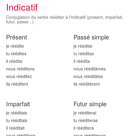
Indicatif
Conjugaison du verbe rééditer à l'indicatif (present, imparfait,
futur, passe...)
Présent
Passé simple
je réédit
e
je réédit
ai
tu réédit
es
tu réédit
as
il réédit
e
il réédit
a
nous réédit
ons
nous réédit
âmes
vous réédit
ez
vous réédit
âtes
ils réédit
ent
ils réédit
èrent
Imparfait
Futur simple
je réédit
ais
je réédit
erai
tu réédit
ais
tu réédit
eras
il réédit
ait
il réédit
era
nous réédit
ions
nous réédit
erons