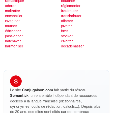
ramastiquer
boudiner
adorer
réglementer
maltraiter
froufrouter
encanailler
transbahuter
invaginer
affamer
mutiner
pivoter
éditionner
biter
passionner
stocker
natchaver
calotter
harmoniser
décadenasser
S
Le site
Conjugaison.com
fait partie du réseau
Semantiak
, un ensemble indépendant de ressources
dédiées à la langue française (dictionnaires,
synonymes, outils de rédaction, calculs...). Depuis plus
de 20 ans, ces sites sont cités par de nombreux