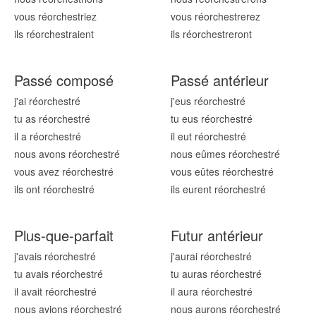
vous réorchestr
iez
vous réorchestr
erez
ils réorchestr
aient
ils réorchestr
eront
Passé composé
Passé antérieur
j'ai réorchestr
é
j'eus réorchestr
é
tu as réorchestr
é
tu eus réorchestr
é
il a réorchestr
é
il eut réorchestr
é
nous avons réorchestr
é
nous eûmes réorchestr
é
vous avez réorchestr
é
vous eûtes réorchestr
é
ils ont réorchestr
é
ils eurent réorchestr
é
Plus-que-parfait
Futur antérieur
j'avais réorchestr
é
j'aurai réorchestr
é
tu avais réorchestr
é
tu auras réorchestr
é
il avait réorchestr
é
il aura réorchestr
é
nous avions réorchestr
é
nous aurons réorchestr
é