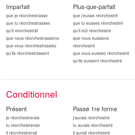
Imparfait
Plus-que-parfait
que je réorchestr
asse
que j'eusse réorchestr
é
que tu réorchestr
asses
que tu eusses réorchestr
é
qu'il réorchestr
ât
qu'il eût réorchestr
é
que nous réorchestr
assions
que nous eussions
que vous réorchestr
assiez
réorchestr
é
qu'ils réorchestr
assent
que vous eussiez réorchestr
é
qu'ils eussent réorchestr
é
Conditionnel
Présent
Passé 1re forme
je réorchestr
erais
j'aurais réorchestr
é
tu réorchestr
erais
tu aurais réorchestr
é
il réorchestr
erait
il aurait réorchestr
é