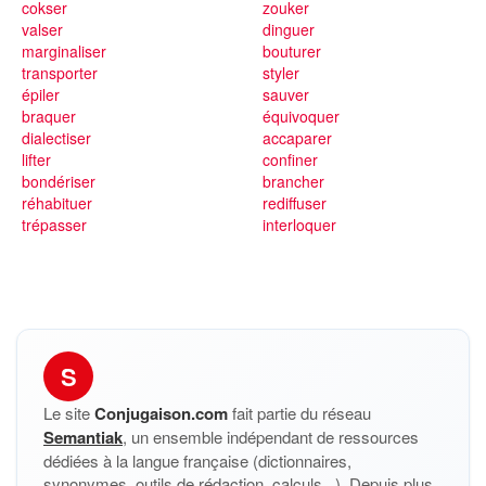
cokser
zouker
valser
dinguer
marginaliser
bouturer
transporter
styler
épiler
sauver
braquer
équivoquer
dialectiser
accaparer
lifter
confiner
bondériser
brancher
réhabituer
rediffuser
trépasser
interloquer
S
Le site
Conjugaison.com
fait partie du réseau
Semantiak
, un ensemble indépendant de ressources
dédiées à la langue française (dictionnaires,
synonymes, outils de rédaction, calculs...). Depuis plus