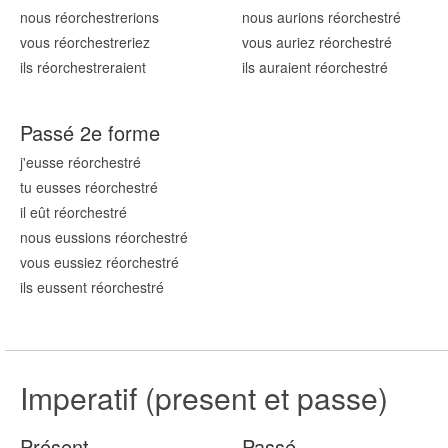
nous réorchestr
erions
nous aurions réorchestr
é
vous réorchestr
eriez
vous auriez réorchestr
é
ils réorchestr
eraient
ils auraient réorchestr
é
Passé 2e forme
j'eusse réorchestr
é
tu eusses réorchestr
é
il eût réorchestr
é
nous eussions réorchestr
é
vous eussiez réorchestr
é
ils eussent réorchestr
é
Imperatif (present et passe)
Présent
Passé