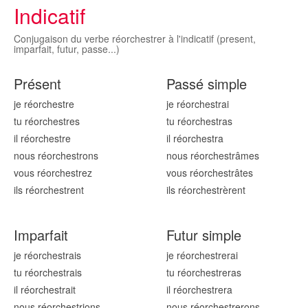
Indicatif
Conjugaison du verbe réorchestrer à l'indicatif (present,
imparfait, futur, passe...)
Présent
Passé simple
je réorchestr
e
je réorchestr
ai
tu réorchestr
es
tu réorchestr
as
il réorchestr
e
il réorchestr
a
nous réorchestr
ons
nous réorchestr
âmes
vous réorchestr
ez
vous réorchestr
âtes
ils réorchestr
ent
ils réorchestr
èrent
Imparfait
Futur simple
je réorchestr
ais
je réorchestr
erai
tu réorchestr
ais
tu réorchestr
eras
il réorchestr
ait
il réorchestr
era
nous réorchestr
ions
nous réorchestr
erons