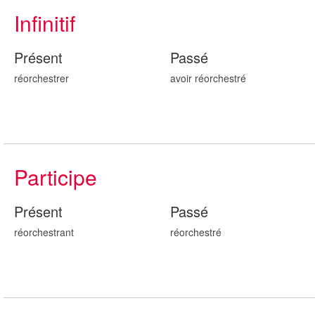
Infinitif
Présent
Passé
réorchestrer
avoir réorchestr
é
Participe
Présent
Passé
réorchestr
ant
réorchestr
é