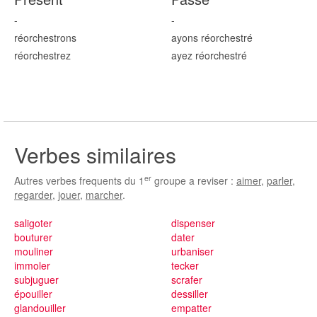
-
-
réorchestr
ons
ayons réorchestr
é
réorchestr
ez
ayez réorchestr
é
Verbes similaires
er
Autres verbes frequents du 1
groupe a reviser :
aimer
,
parler
,
regarder
,
jouer
,
marcher
.
saligoter
dispenser
bouturer
dater
mouliner
urbaniser
immoler
tecker
subjuguer
scrafer
épouiller
dessiller
glandouiller
empatter