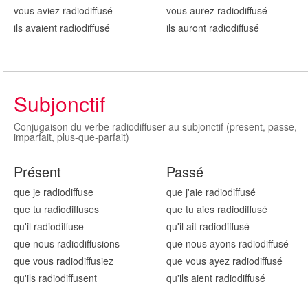
vous aviez radiodiffus
é
vous aurez radiodiffus
é
ils avaient radiodiffus
é
ils auront radiodiffus
é
Subjonctif
Conjugaison du verbe radiodiffuser au subjonctif (present, passe,
imparfait, plus-que-parfait)
Présent
Passé
que je radiodiffus
e
que j'aie radiodiffus
é
que tu radiodiffus
es
que tu aies radiodiffus
é
qu'il radiodiffus
e
qu'il ait radiodiffus
é
que nous radiodiffus
ions
que nous ayons radiodiffus
é
que vous radiodiffus
iez
que vous ayez radiodiffus
é
qu'ils radiodiffus
ent
qu'ils aient radiodiffus
é