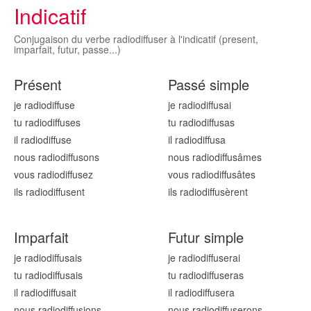
Indicatif
Conjugaison du verbe radiodiffuser à l'indicatif (present,
imparfait, futur, passe...)
Présent
Passé simple
je radiodiffus
e
je radiodiffus
ai
tu radiodiffus
es
tu radiodiffus
as
il radiodiffus
e
il radiodiffus
a
nous radiodiffus
ons
nous radiodiffus
âmes
vous radiodiffus
ez
vous radiodiffus
âtes
ils radiodiffus
ent
ils radiodiffus
èrent
Imparfait
Futur simple
je radiodiffus
ais
je radiodiffus
erai
tu radiodiffus
ais
tu radiodiffus
eras
il radiodiffus
ait
il radiodiffus
era
nous radiodiffus
ions
nous radiodiffus
erons