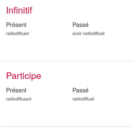
Infinitif
Présent
Passé
radiodiffuser
avoir radiodiffus
é
Participe
Présent
Passé
radiodiffus
ant
radiodiffus
é