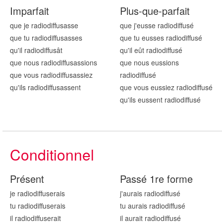
Imparfait
Plus-que-parfait
que je radiodiffus
asse
que j'eusse radiodiffus
é
que tu radiodiffus
asses
que tu eusses radiodiffus
é
qu'il radiodiffus
ât
qu'il eût radiodiffus
é
que nous radiodiffus
assions
que nous eussions
que vous radiodiffus
assiez
radiodiffus
é
qu'ils radiodiffus
assent
que vous eussiez radiodiffus
é
qu'ils eussent radiodiffus
é
Conditionnel
Présent
Passé 1re forme
je radiodiffus
erais
j'aurais radiodiffus
é
tu radiodiffus
erais
tu aurais radiodiffus
é
il radiodiffus
erait
il aurait radiodiffus
é