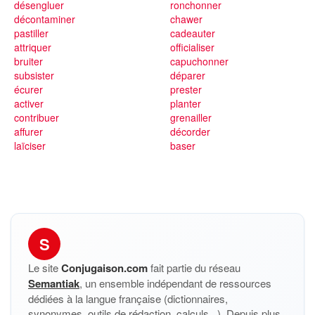
désengluer
ronchonner
décontaminer
chawer
pastiller
cadeauter
attriquer
officialiser
bruiter
capuchonner
subsister
déparer
écurer
prester
activer
planter
contribuer
grenailler
affurer
décorder
laïciser
baser
S
Le site
Conjugaison.com
fait partie du réseau
Semantiak
, un ensemble indépendant de ressources
dédiées à la langue française (dictionnaires,
synonymes, outils de rédaction, calculs...). Depuis plus