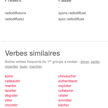
-
-
radiodiffus
ons
ayons radiodiffus
é
radiodiffus
ez
ayez radiodiffus
é
Verbes similaires
er
Autres verbes frequents du 1
groupe a reviser :
aimer
,
parler
,
regarder
,
jouer
,
marcher
.
soirer
chevaucher
cadeauter
authentiquer
rewriter
exploiter
facetter
collaborer
dégrafer
rafaler
vêler
emmêler
chicotter
bâcher