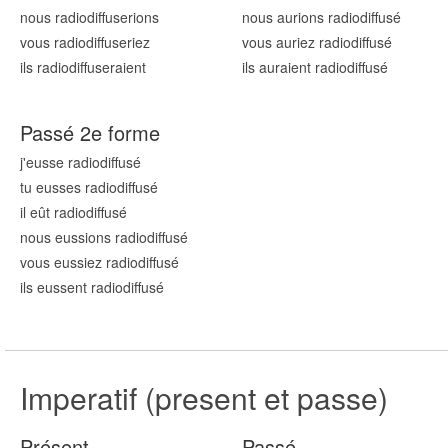
nous radiodiffus
erions
nous aurions radiodiffus
é
vous radiodiffus
eriez
vous auriez radiodiffus
é
ils radiodiffus
eraient
ils auraient radiodiffus
é
Passé 2e forme
j'eusse radiodiffus
é
tu eusses radiodiffus
é
il eût radiodiffus
é
nous eussions radiodiffus
é
vous eussiez radiodiffus
é
ils eussent radiodiffus
é
Imperatif (present et passe)
Présent
Passé