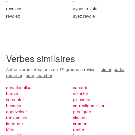
-
-
revol
ons
ayons revol
é
revol
ez
ayez revol
é
Verbes similaires
er
Autres verbes frequents du 1
groupe a reviser :
aimer
,
parler
,
regarder
,
jouer
,
marcher
.
dénationaliser
canarder
harper
délecter
sursauter
pleuvoter
becquer
correctionnaliser
apprivoiser
prodiguer
réexaminer
clacher
lanterner
cramer
tâter
renter