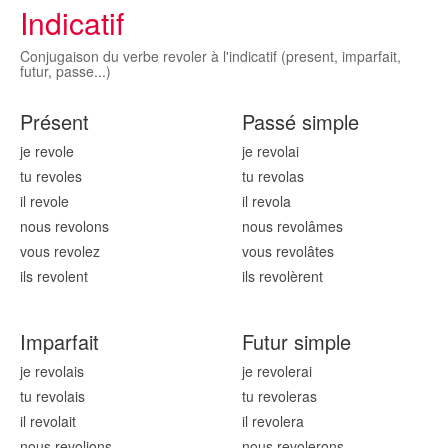
Indicatif
Conjugaison du verbe revoler à l'indicatif (present, imparfait,
futur, passe...)
Présent
Passé simple
je revol
e
je revol
ai
tu revol
es
tu revol
as
il revol
e
il revol
a
nous revol
ons
nous revol
âmes
vous revol
ez
vous revol
âtes
ils revol
ent
ils revol
èrent
Imparfait
Futur simple
je revol
ais
je revol
erai
tu revol
ais
tu revol
eras
il revol
ait
il revol
era
nous revol
ions
nous revol
erons