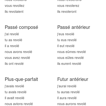
vous revol
iez
vous revol
erez
ils revol
aient
ils revol
eront
Passé composé
Passé antérieur
j'ai revol
é
j'eus revol
é
tu as revol
é
tu eus revol
é
il a revol
é
il eut revol
é
nous avons revol
é
nous eûmes revol
é
vous avez revol
é
vous eûtes revol
é
ils ont revol
é
ils eurent revol
é
Plus-que-parfait
Futur antérieur
j'avais revol
é
j'aurai revol
é
tu avais revol
é
tu auras revol
é
il avait revol
é
il aura revol
é
nous avions revol
é
nous aurons revol
é