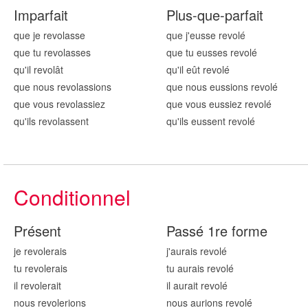
Imparfait
Plus-que-parfait
que je revol
asse
que j'eusse revol
é
que tu revol
asses
que tu eusses revol
é
qu'il revol
ât
qu'il eût revol
é
que nous revol
assions
que nous eussions revol
é
que vous revol
assiez
que vous eussiez revol
é
qu'ils revol
assent
qu'ils eussent revol
é
Conditionnel
Présent
Passé 1re forme
je revol
erais
j'aurais revol
é
tu revol
erais
tu aurais revol
é
il revol
erait
il aurait revol
é
nous revol
erions
nous aurions revol
é