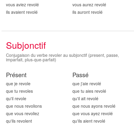
vous aviez revol
é
vous aurez revol
é
ils avaient revol
é
ils auront revol
é
Subjonctif
Conjugaison du verbe revoler au subjonctif (present, passe,
imparfait, plus-que-parfait)
Présent
Passé
que je revol
e
que j'aie revol
é
que tu revol
es
que tu aies revol
é
qu'il revol
e
qu'il ait revol
é
que nous revol
ions
que nous ayons revol
é
que vous revol
iez
que vous ayez revol
é
qu'ils revol
ent
qu'ils aient revol
é