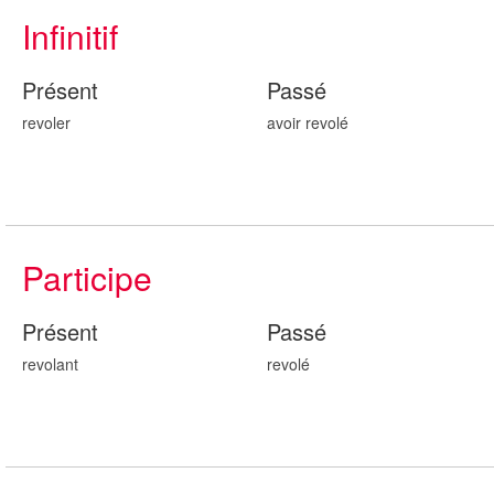
Infinitif
Présent
Passé
revoler
avoir revol
é
Participe
Présent
Passé
revol
ant
revol
é