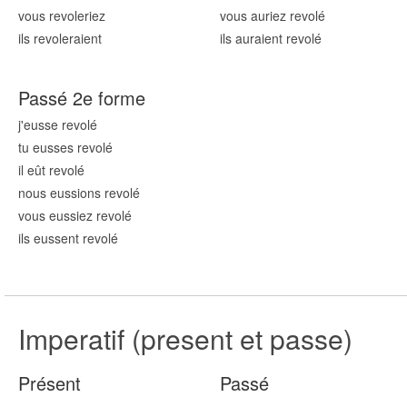
vous revol
eriez
vous auriez revol
é
ils revol
eraient
ils auraient revol
é
Passé 2e forme
j'eusse revol
é
tu eusses revol
é
il eût revol
é
nous eussions revol
é
vous eussiez revol
é
ils eussent revol
é
Imperatif (present et passe)
Présent
Passé