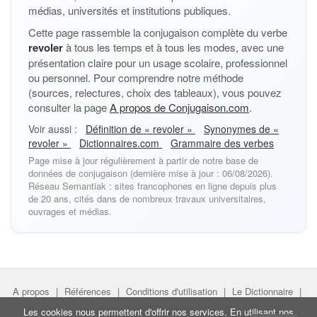
médias, universités et institutions publiques.
Cette page rassemble la conjugaison complète du verbe
revoler
à tous les temps et à tous les modes, avec une
présentation claire pour un usage scolaire, professionnel
ou personnel. Pour comprendre notre méthode
(sources, relectures, choix des tableaux), vous pouvez
consulter la page
A propos de Conjugaison.com
.
Voir aussi :
Définition de « revoler »
Synonymes de «
revoler »
Dictionnaires.com
Grammaire des verbes
Page mise à jour régulièrement à partir de notre base de
données de conjugaison (dernière mise à jour : 06/08/2026).
Réseau Semantiak : sites francophones en ligne depuis plus
de 20 ans, cités dans de nombreux travaux universitaires,
ouvrages et médias.
A propos
|
Références
|
Conditions d'utilisation
|
Le Dictionnaire
|
Faire un lien
|
Liens utiles
Les cookies nous permettent d'offrir nos services. En utilisant nos