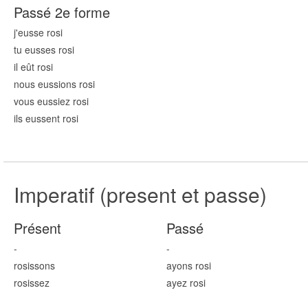
Passé 2e forme
j'eusse ros
i
tu eusses ros
i
il eût ros
i
nous eussions ros
i
vous eussiez ros
i
ils eussent ros
i
Imperatif (present et passe)
Présent
Passé
-
-
ros
issons
ayons ros
i
ros
issez
ayez ros
i