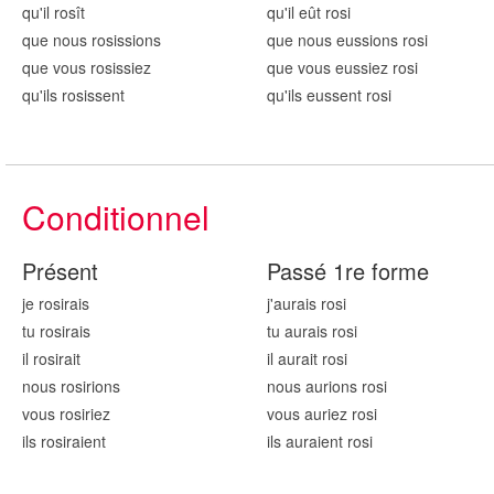
qu'il ros
ît
qu'il eût ros
i
que nous ros
issions
que nous eussions ros
i
que vous ros
issiez
que vous eussiez ros
i
qu'ils ros
issent
qu'ils eussent ros
i
Conditionnel
Présent
Passé 1re forme
je ros
irais
j'aurais ros
i
tu ros
irais
tu aurais ros
i
il ros
irait
il aurait ros
i
nous ros
irions
nous aurions ros
i
vous ros
iriez
vous auriez ros
i
ils ros
iraient
ils auraient ros
i