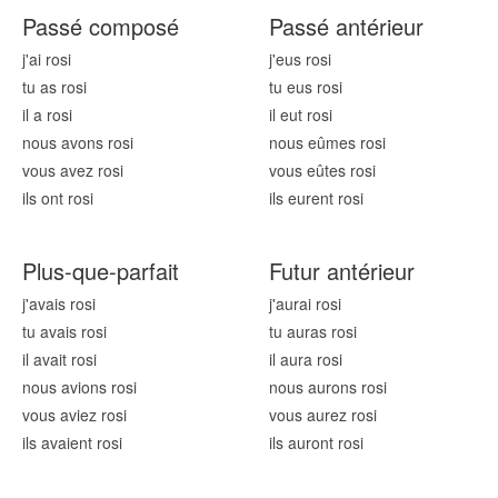
Passé composé
Passé antérieur
j'ai ros
i
j'eus ros
i
tu as ros
i
tu eus ros
i
il a ros
i
il eut ros
i
nous avons ros
i
nous eûmes ros
i
vous avez ros
i
vous eûtes ros
i
ils ont ros
i
ils eurent ros
i
Plus-que-parfait
Futur antérieur
j'avais ros
i
j'aurai ros
i
tu avais ros
i
tu auras ros
i
il avait ros
i
il aura ros
i
nous avions ros
i
nous aurons ros
i
vous aviez ros
i
vous aurez ros
i
ils avaient ros
i
ils auront ros
i