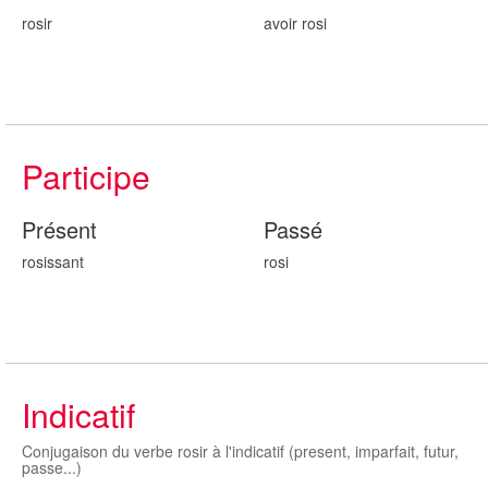
rosir
avoir ros
i
Participe
Présent
Passé
ros
issant
ros
i
Indicatif
Conjugaison du verbe rosir à l'indicatif (present, imparfait, futur,
passe...)