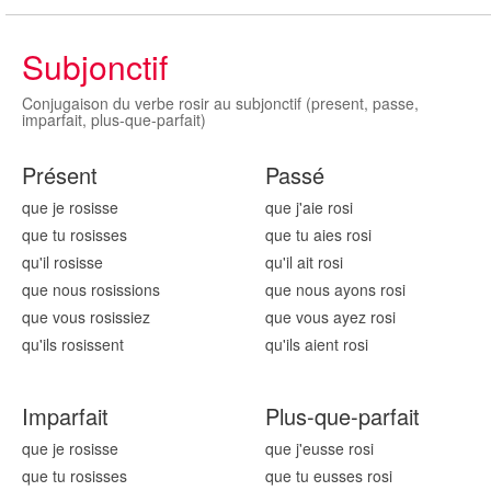
Subjonctif
Conjugaison du verbe rosir au subjonctif (present, passe,
imparfait, plus-que-parfait)
Présent
Passé
que je ros
isse
que j'aie ros
i
que tu ros
isses
que tu aies ros
i
qu'il ros
isse
qu'il ait ros
i
que nous ros
issions
que nous ayons ros
i
que vous ros
issiez
que vous ayez ros
i
qu'ils ros
issent
qu'ils aient ros
i
Imparfait
Plus-que-parfait
que je ros
isse
que j'eusse ros
i
que tu ros
isses
que tu eusses ros
i