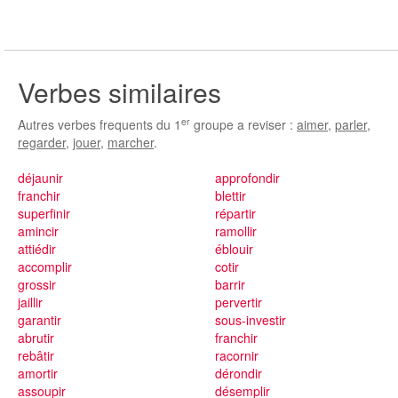
Verbes similaires
er
Autres verbes frequents du 1
groupe a reviser :
aimer
,
parler
,
regarder
,
jouer
,
marcher
.
déjaunir
approfondir
franchir
blettir
superfinir
répartir
amincir
ramollir
attiédir
éblouir
accomplir
cotir
grossir
barrir
jaillir
pervertir
garantir
sous-investir
abrutir
franchir
rebâtir
racornir
amortir
dérondir
assoupir
désemplir