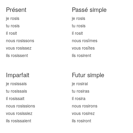
Présent
Passé simple
je ros
is
je ros
is
tu ros
is
tu ros
is
il ros
it
il ros
it
nous ros
issons
nous ros
îmes
vous ros
issez
vous ros
îtes
ils ros
issent
ils ros
irent
Imparfait
Futur simple
je ros
issais
je ros
irai
tu ros
issais
tu ros
iras
il ros
issait
il ros
ira
nous ros
issions
nous ros
irons
vous ros
issiez
vous ros
irez
ils ros
issaient
ils ros
iront