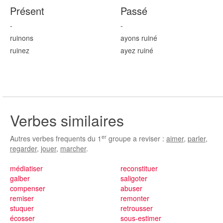
Présent
Passé
-
-
ruin
ons
ayons ruin
é
ruin
ez
ayez ruin
é
Verbes similaires
er
Autres verbes frequents du 1
groupe a reviser :
aimer
,
parler
,
regarder
,
jouer
,
marcher
.
médiatiser
reconstituer
galber
saligoter
compenser
abuser
remiser
remonter
stuquer
retrousser
écosser
sous-estimer