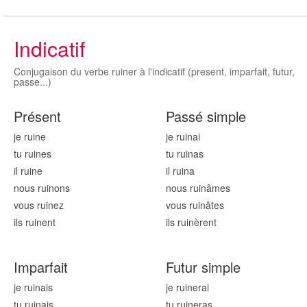
Indicatif
Conjugaison du verbe ruiner à l'indicatif (present, imparfait, futur,
passe...)
Présent
Passé simple
je ruin
e
je ruin
ai
tu ruin
es
tu ruin
as
il ruin
e
il ruin
a
nous ruin
ons
nous ruin
âmes
vous ruin
ez
vous ruin
âtes
ils ruin
ent
ils ruin
èrent
Imparfait
Futur simple
je ruin
ais
je ruin
erai
tu ruin
ais
tu ruin
eras