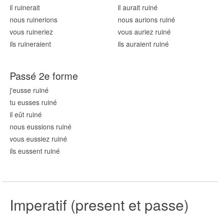
il ruin
erait
il aurait ruin
é
nous ruin
erions
nous aurions ruin
é
vous ruin
eriez
vous auriez ruin
é
ils ruin
eraient
ils auraient ruin
é
Passé 2e forme
j'eusse ruin
é
tu eusses ruin
é
il eût ruin
é
nous eussions ruin
é
vous eussiez ruin
é
ils eussent ruin
é
Imperatif (present et passe)