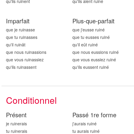
qu'ils ruin
ent
qu'ils aient ruin
é
Imparfait
Plus-que-parfait
que je ruin
asse
que j'eusse ruin
é
que tu ruin
asses
que tu eusses ruin
é
qu'il ruin
ât
qu'il eût ruin
é
que nous ruin
assions
que nous eussions ruin
é
que vous ruin
assiez
que vous eussiez ruin
é
qu'ils ruin
assent
qu'ils eussent ruin
é
Conditionnel
Présent
Passé 1re forme
je ruin
erais
j'aurais ruin
é
tu ruin
erais
tu aurais ruin
é