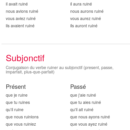
il avait ruin
é
il aura ruin
é
nous avions ruin
é
nous aurons ruin
é
vous aviez ruin
é
vous aurez ruin
é
ils avaient ruin
é
ils auront ruin
é
Subjonctif
Conjugaison du verbe ruiner au subjonctif (present, passe,
imparfait, plus-que-parfait)
Présent
Passé
que je ruin
e
que j'aie ruin
é
que tu ruin
es
que tu aies ruin
é
qu'il ruin
e
qu'il ait ruin
é
que nous ruin
ions
que nous ayons ruin
é
que vous ruin
iez
que vous ayez ruin
é