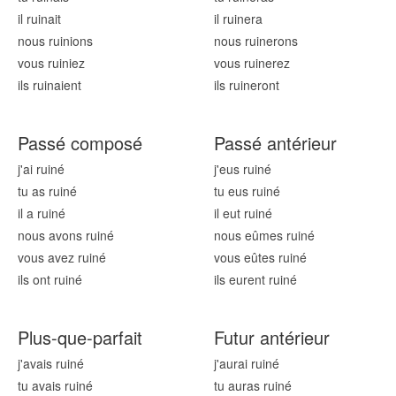
il ruin
ait
il ruin
era
nous ruin
ions
nous ruin
erons
vous ruin
iez
vous ruin
erez
ils ruin
aient
ils ruin
eront
Passé composé
Passé antérieur
j'ai ruin
é
j'eus ruin
é
tu as ruin
é
tu eus ruin
é
il a ruin
é
il eut ruin
é
nous avons ruin
é
nous eûmes ruin
é
vous avez ruin
é
vous eûtes ruin
é
ils ont ruin
é
ils eurent ruin
é
Plus-que-parfait
Futur antérieur
j'avais ruin
é
j'aurai ruin
é
tu avais ruin
é
tu auras ruin
é