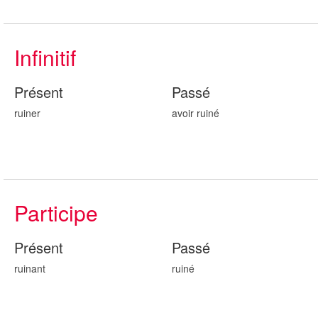
Infinitif
Présent
Passé
ruiner
avoir ruin
é
Participe
Présent
Passé
ruin
ant
ruin
é