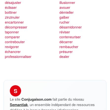
désajuster
illusionner
éclisser
avouer
bottiner
démieller
zinzinuler
galber
encartonner
rucher
décompresser
désamidonner
taponner
réviser
comparer
conteneuriser
contrebouter
décarrer
revigorer
rembaucher
échancrer
présurer
professionnaliser
dealer
S
Le site
Conjugaison.com
fait partie du réseau
Semantiak
, un ensemble indépendant de ressources
dédiées à la langue française (dictionnaires,