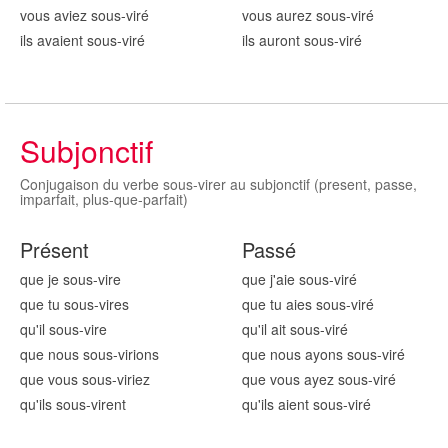
vous aviez sous-vir
é
vous aurez sous-vir
é
ils avaient sous-vir
é
ils auront sous-vir
é
Subjonctif
Conjugaison du verbe sous-virer au subjonctif (present, passe,
imparfait, plus-que-parfait)
Présent
Passé
que je sous-vir
e
que j'aie sous-vir
é
que tu sous-vir
es
que tu aies sous-vir
é
qu'il sous-vir
e
qu'il ait sous-vir
é
que nous sous-vir
ions
que nous ayons sous-vir
é
que vous sous-vir
iez
que vous ayez sous-vir
é
qu'ils sous-vir
ent
qu'ils aient sous-vir
é