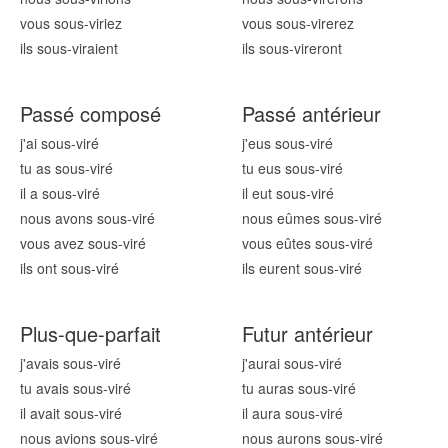
vous sous-vir
iez
vous sous-vir
erez
ils sous-vir
aient
ils sous-vir
eront
Passé composé
Passé antérieur
j'ai sous-vir
é
j'eus sous-vir
é
tu as sous-vir
é
tu eus sous-vir
é
il a sous-vir
é
il eut sous-vir
é
nous avons sous-vir
é
nous eûmes sous-vir
é
vous avez sous-vir
é
vous eûtes sous-vir
é
ils ont sous-vir
é
ils eurent sous-vir
é
Plus-que-parfait
Futur antérieur
j'avais sous-vir
é
j'aurai sous-vir
é
tu avais sous-vir
é
tu auras sous-vir
é
il avait sous-vir
é
il aura sous-vir
é
nous avions sous-vir
é
nous aurons sous-vir
é