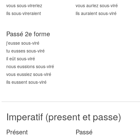
vous sous-vir
eriez
vous auriez sous-vir
é
ils sous-vir
eraient
ils auraient sous-vir
é
Passé 2e forme
j'eusse sous-vir
é
tu eusses sous-vir
é
il eût sous-vir
é
nous eussions sous-vir
é
vous eussiez sous-vir
é
ils eussent sous-vir
é
Imperatif (present et passe)
Présent
Passé