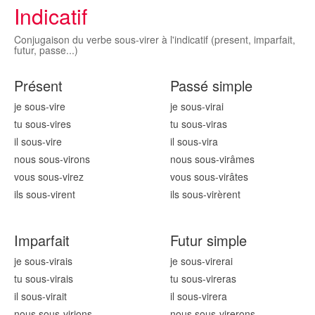
Indicatif
Conjugaison du verbe sous-virer à l'indicatif (present, imparfait,
futur, passe...)
Présent
Passé simple
je sous-vir
e
je sous-vir
ai
tu sous-vir
es
tu sous-vir
as
il sous-vir
e
il sous-vir
a
nous sous-vir
ons
nous sous-vir
âmes
vous sous-vir
ez
vous sous-vir
âtes
ils sous-vir
ent
ils sous-vir
èrent
Imparfait
Futur simple
je sous-vir
ais
je sous-vir
erai
tu sous-vir
ais
tu sous-vir
eras
il sous-vir
ait
il sous-vir
era
nous sous-vir
ions
nous sous-vir
erons