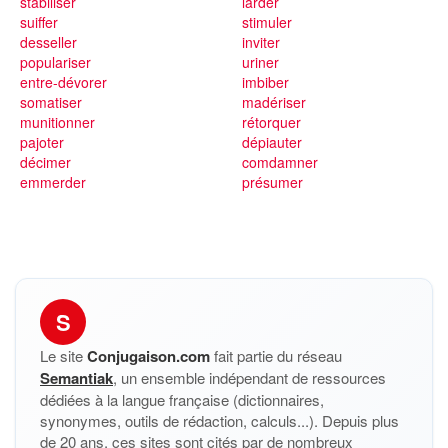
stabiliser
larder
suiffer
stimuler
desseller
inviter
populariser
uriner
entre-dévorer
imbiber
somatiser
madériser
munitionner
rétorquer
pajoter
dépiauter
décimer
comdamner
emmerder
présumer
S
Le site
Conjugaison.com
fait partie du réseau
Semantiak
, un ensemble indépendant de ressources
dédiées à la langue française (dictionnaires,
synonymes, outils de rédaction, calculs...). Depuis plus
de 20 ans, ces sites sont cités par de nombreux