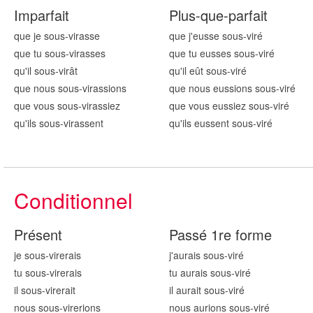
Imparfait
Plus-que-parfait
que je sous-vir
asse
que j'eusse sous-vir
é
que tu sous-vir
asses
que tu eusses sous-vir
é
qu'il sous-vir
ât
qu'il eût sous-vir
é
que nous sous-vir
assions
que nous eussions sous-vir
é
que vous sous-vir
assiez
que vous eussiez sous-vir
é
qu'ils sous-vir
assent
qu'ils eussent sous-vir
é
Conditionnel
Présent
Passé 1re forme
je sous-vir
erais
j'aurais sous-vir
é
tu sous-vir
erais
tu aurais sous-vir
é
il sous-vir
erait
il aurait sous-vir
é
nous sous-vir
erions
nous aurions sous-vir
é