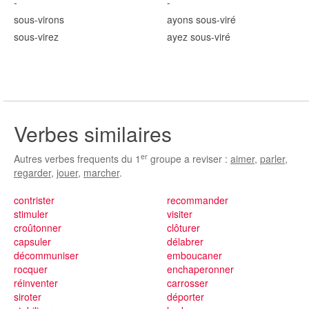
-
-
sous-vir
ons
ayons sous-vir
é
sous-vir
ez
ayez sous-vir
é
Verbes similaires
er
Autres verbes frequents du 1
groupe a reviser :
aimer
,
parler
,
regarder
,
jouer
,
marcher
.
contrister
recommander
stimuler
visiter
croûtonner
clôturer
capsuler
délabrer
décommuniser
emboucaner
rocquer
enchaperonner
réinventer
carrosser
siroter
déporter