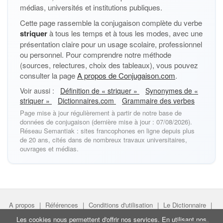
médias, universités et institutions publiques.
Cette page rassemble la conjugaison complète du verbe
striquer
à tous les temps et à tous les modes, avec une
présentation claire pour un usage scolaire, professionnel
ou personnel. Pour comprendre notre méthode
(sources, relectures, choix des tableaux), vous pouvez
consulter la page
A propos de Conjugaison.com
.
Voir aussi :
Définition de « striquer »
Synonymes de «
striquer »
Dictionnaires.com
Grammaire des verbes
Page mise à jour régulièrement à partir de notre base de
données de conjugaison (dernière mise à jour : 07/08/2026).
Réseau Semantiak : sites francophones en ligne depuis plus
de 20 ans, cités dans de nombreux travaux universitaires,
ouvrages et médias.
A propos
|
Références
|
Conditions d'utilisation
|
Le Dictionnaire
|
Faire un lien
|
Liens utiles
Les cookies nous permettent d'offrir nos services. En utilisant nos