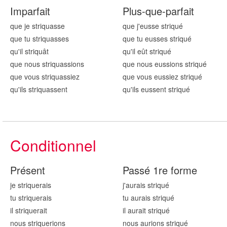
Imparfait
Plus-que-parfait
que je striqu
asse
que j'eusse striqu
é
que tu striqu
asses
que tu eusses striqu
é
qu'il striqu
ât
qu'il eût striqu
é
que nous striqu
assions
que nous eussions striqu
é
que vous striqu
assiez
que vous eussiez striqu
é
qu'ils striqu
assent
qu'ils eussent striqu
é
Conditionnel
Présent
Passé 1re forme
je striqu
erais
j'aurais striqu
é
tu striqu
erais
tu aurais striqu
é
il striqu
erait
il aurait striqu
é
nous striqu
erions
nous aurions striqu
é