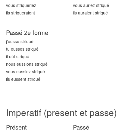
vous striqu
eriez
vous auriez striqu
é
ils striqu
eraient
ils auraient striqu
é
Passé 2e forme
j'eusse striqu
é
tu eusses striqu
é
il eût striqu
é
nous eussions striqu
é
vous eussiez striqu
é
ils eussent striqu
é
Imperatif (present et passe)
Présent
Passé