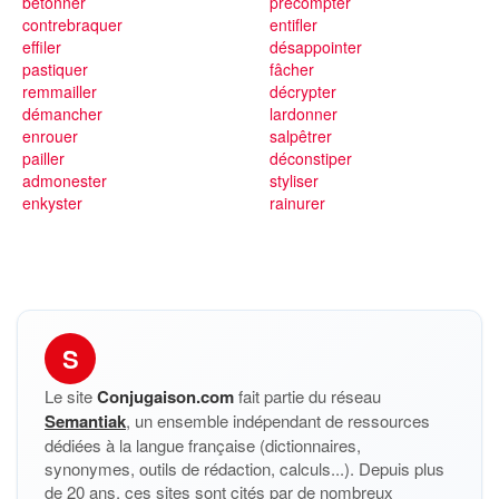
bétonner
précompter
contrebraquer
entifler
effiler
désappointer
pastiquer
fâcher
remmailler
décrypter
démancher
lardonner
enrouer
salpêtrer
pailler
déconstiper
admonester
styliser
enkyster
rainurer
S
Le site
Conjugaison.com
fait partie du réseau
Semantiak
, un ensemble indépendant de ressources
dédiées à la langue française (dictionnaires,
synonymes, outils de rédaction, calculs...). Depuis plus
de 20 ans, ces sites sont cités par de nombreux