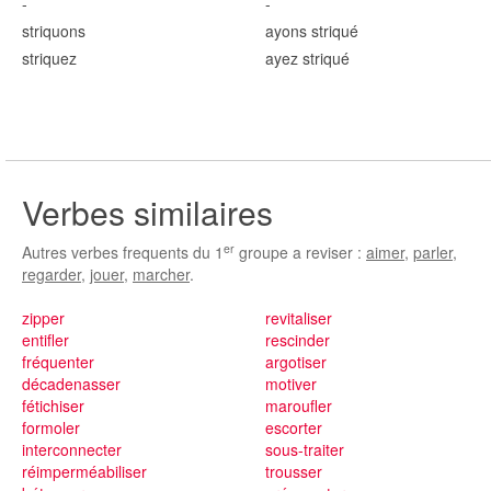
-
-
striqu
ons
ayons striqu
é
striqu
ez
ayez striqu
é
Verbes similaires
er
Autres verbes frequents du 1
groupe a reviser :
aimer
,
parler
,
regarder
,
jouer
,
marcher
.
zipper
revitaliser
entifler
rescinder
fréquenter
argotiser
décadenasser
motiver
fétichiser
maroufler
formoler
escorter
interconnecter
sous-traiter
réimperméabiliser
trousser