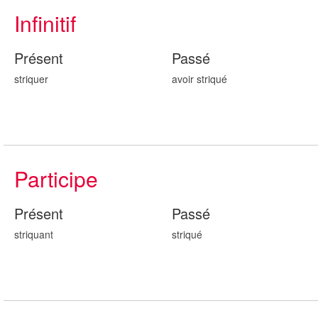
Infinitif
Présent
Passé
striquer
avoir striqu
é
Participe
Présent
Passé
striqu
ant
striqu
é