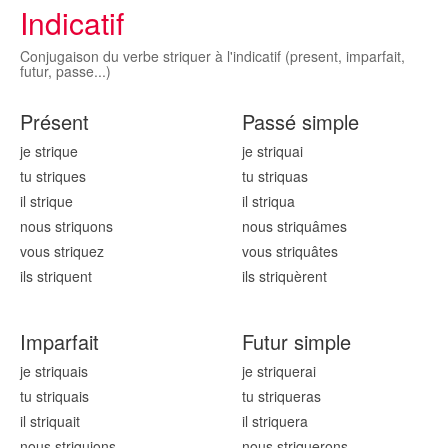
Indicatif
Conjugaison du verbe striquer à l'indicatif (present, imparfait,
futur, passe...)
Présent
Passé simple
je striqu
e
je striqu
ai
tu striqu
es
tu striqu
as
il striqu
e
il striqu
a
nous striqu
ons
nous striqu
âmes
vous striqu
ez
vous striqu
âtes
ils striqu
ent
ils striqu
èrent
Imparfait
Futur simple
je striqu
ais
je striqu
erai
tu striqu
ais
tu striqu
eras
il striqu
ait
il striqu
era
nous striqu
ions
nous striqu
erons