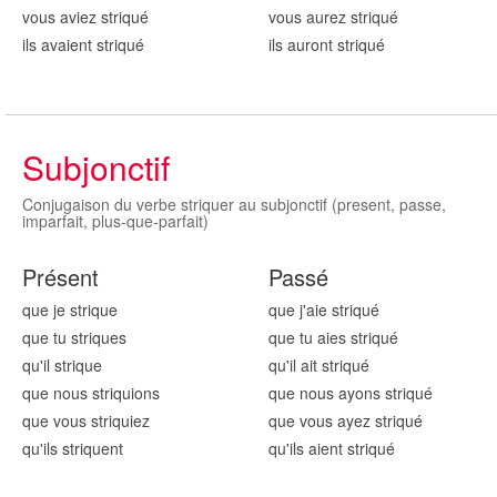
vous aviez striqu
é
vous aurez striqu
é
ils avaient striqu
é
ils auront striqu
é
Subjonctif
Conjugaison du verbe striquer au subjonctif (present, passe,
imparfait, plus-que-parfait)
Présent
Passé
que je striqu
e
que j'aie striqu
é
que tu striqu
es
que tu aies striqu
é
qu'il striqu
e
qu'il ait striqu
é
que nous striqu
ions
que nous ayons striqu
é
que vous striqu
iez
que vous ayez striqu
é
qu'ils striqu
ent
qu'ils aient striqu
é