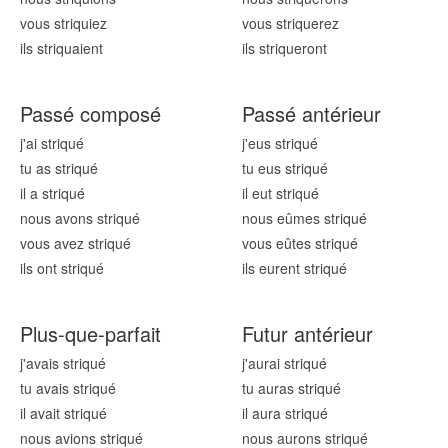
vous striqu
iez
vous striqu
erez
ils striqu
aient
ils striqu
eront
Passé composé
Passé antérieur
j'ai striqu
é
j'eus striqu
é
tu as striqu
é
tu eus striqu
é
il a striqu
é
il eut striqu
é
nous avons striqu
é
nous eûmes striqu
é
vous avez striqu
é
vous eûtes striqu
é
ils ont striqu
é
ils eurent striqu
é
Plus-que-parfait
Futur antérieur
j'avais striqu
é
j'aurai striqu
é
tu avais striqu
é
tu auras striqu
é
il avait striqu
é
il aura striqu
é
nous avions striqu
é
nous aurons striqu
é