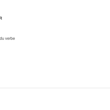
R
 du verbe