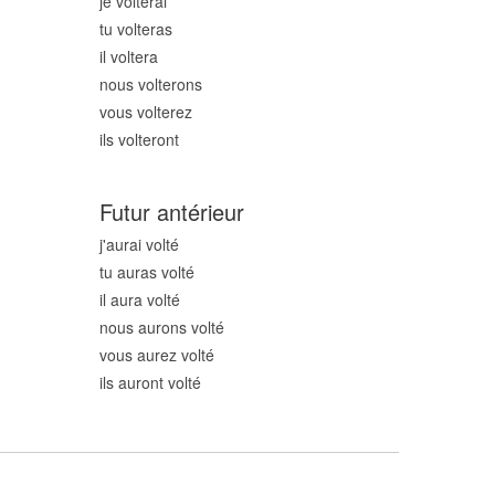
je volt
erai
tu volt
eras
il volt
era
nous volt
erons
vous volt
erez
ils volt
eront
Futur antérieur
j'aurai volt
é
tu auras volt
é
il aura volt
é
nous aurons volt
é
vous aurez volt
é
ils auront volt
é