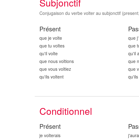
Subjonctif
Conjugaison du verbe volter au subjonctif (present,
Présent
Pas
que je volt
e
que j'
que tu volt
es
que t
qu'il volt
e
qu'il 
que nous volt
ions
que n
que vous volt
iez
que v
qu'ils volt
ent
qu'ils
Conditionnel
Présent
Pas
je volt
erais
j'aura