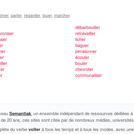
imer
,
parler
,
regarder
,
jouer
,
marcher
.
r
débarbouiller
roniser
retravailler
sser
licher
er
baguer
her
pensionner
er
écouler
iller
bouler
rer
chevroter
er
communaliser
éseau
Semantiak
, un ensemble indépendant de ressources dédiées à l
us de 20 ans, ces sites sont cités par de nombreux médias, universités 
plète du verbe
volter
à tous les temps et à tous les modes, avec une 