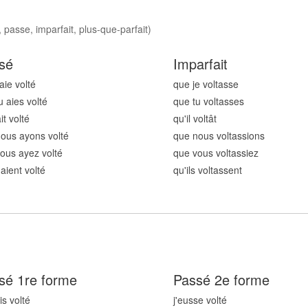
 passe, imparfait, plus-que-parfait)
sé
Imparfait
aie volt
é
que je volt
asse
u aies volt
é
que tu volt
asses
ait volt
é
qu'il volt
ât
ous ayons volt
é
que nous volt
assions
ous ayez volt
é
que vous volt
assiez
 aient volt
é
qu'ils volt
assent
sé 1re forme
Passé 2e forme
is volt
é
j'eusse volt
é