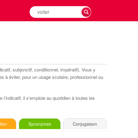
Rechercher
la
conjugaison
d'un
verbe
atif, subjonctif, conditionnel, impératif). Vous y
s à éviter, pour un usage scolaire, professionnel ou
l’indicatif, il s’emploie au quotidien à toutes les
tion
Synonymes
Conjugaison