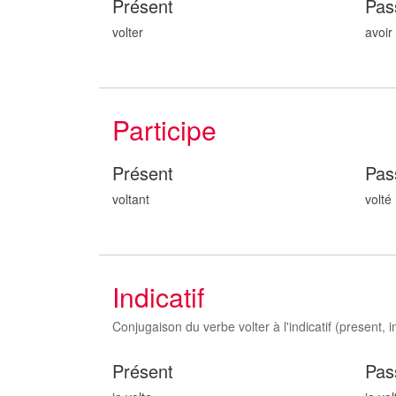
Présent
Pas
volter
avoir 
Participe
Présent
Pas
volt
ant
volt
é
Indicatif
Conjugaison du verbe volter à l'indicatif (present, im
Présent
Pas