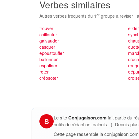
Verbes similaires
er
Autres verbes frequents du 1
groupe a reviser :
a
trouver
élide
caillouter
synch
galvauder
chau
casquer
quott
époustoufler
marc
ballonner
croch
espoliner
renqu
roter
dépu
créosoter
crois
Le site
Conjugaison.com
fait partie du r
S
outils de rédaction, calculs...). Depuis pl
Cette page rassemble la conjugaison com