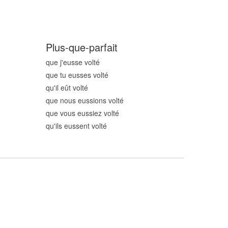
Plus-que-parfait
que j'eusse volt
é
que tu eusses volt
é
qu'il eût volt
é
que nous eussions volt
é
que vous eussiez volt
é
qu'ils eussent volt
é