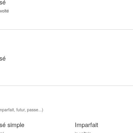
sé
volt
é
sé
parfait, futur, passe...)
sé simple
Imparfait