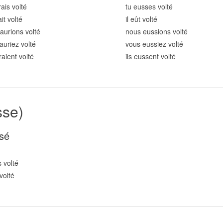
ais volt
é
tu eusses volt
é
ait volt
é
il eût volt
é
aurions volt
é
nous eussions volt
é
auriez volt
é
vous eussiez volt
é
raient volt
é
ils eussent volt
é
sse)
sé
 volt
é
volt
é