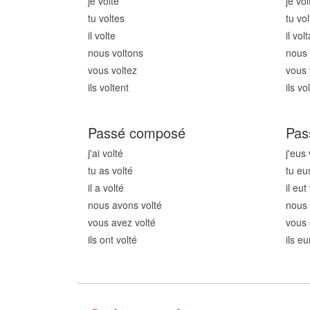
je volt
e
je vol
tu volt
es
tu vol
il volt
e
il volt
nous volt
ons
nous 
vous volt
ez
vous 
ils volt
ent
ils vol
Passé composé
Pas
j'ai volt
é
j'eus 
tu as volt
é
tu eu
il a volt
é
il eut
nous avons volt
é
nous 
vous avez volt
é
vous 
ils ont volt
é
ils eu