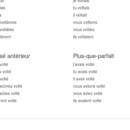
t
ai
je volt
ais
t
as
tu volt
ais
a
il volt
ait
volt
âmes
nous volt
ions
volt
âtes
vous volt
iez
t
èrent
ils volt
aient
sé antérieur
Plus-que-parfait
volt
é
j'avais volt
é
s volt
é
tu avais volt
é
 volt
é
il avait volt
é
eûmes volt
é
nous avions volt
é
eûtes volt
é
vous aviez volt
é
rent volt
é
ils avaient volt
é