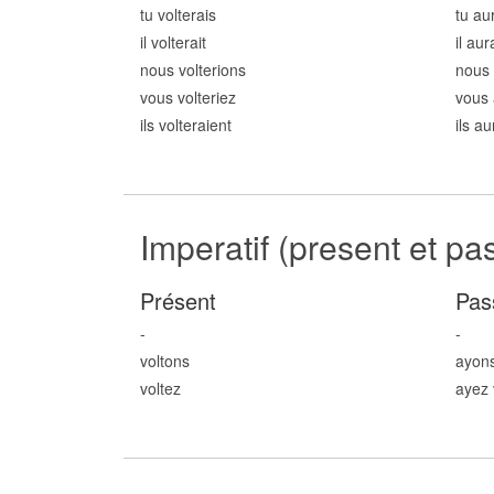
tu volt
erais
tu aur
il volt
erait
il aur
nous volt
erions
nous 
vous volt
eriez
vous 
ils volt
eraient
ils au
Imperatif (present et pa
Présent
Pas
-
-
volt
ons
ayons
volt
ez
ayez 