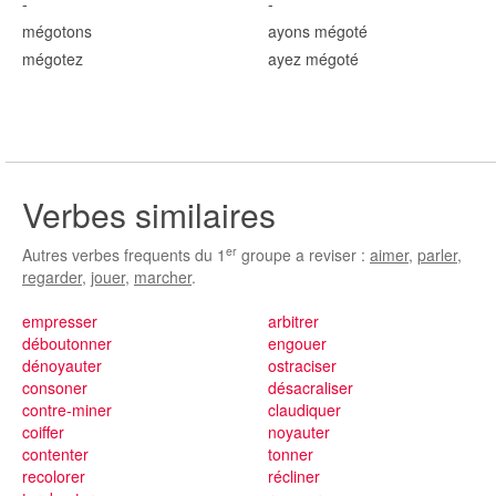
-
-
mégot
ons
ayons mégot
é
mégot
ez
ayez mégot
é
Verbes similaires
er
Autres verbes frequents du 1
groupe a reviser :
aimer
,
parler
,
regarder
,
jouer
,
marcher
.
empresser
arbitrer
déboutonner
engouer
dénoyauter
ostraciser
consoner
désacraliser
contre-miner
claudiquer
coiffer
noyauter
contenter
tonner
recolorer
récliner