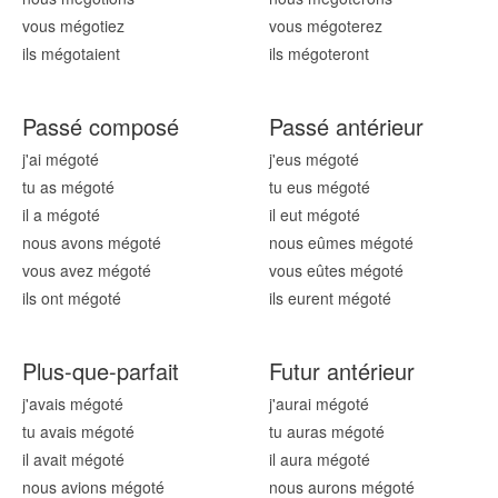
vous mégot
iez
vous mégot
erez
ils mégot
aient
ils mégot
eront
Passé composé
Passé antérieur
j'ai mégot
é
j'eus mégot
é
tu as mégot
é
tu eus mégot
é
il a mégot
é
il eut mégot
é
nous avons mégot
é
nous eûmes mégot
é
vous avez mégot
é
vous eûtes mégot
é
ils ont mégot
é
ils eurent mégot
é
Plus-que-parfait
Futur antérieur
j'avais mégot
é
j'aurai mégot
é
tu avais mégot
é
tu auras mégot
é
il avait mégot
é
il aura mégot
é
nous avions mégot
é
nous aurons mégot
é