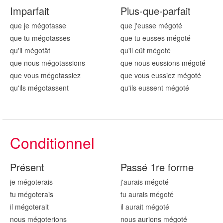
Imparfait
Plus-que-parfait
que je mégot
asse
que j'eusse mégot
é
que tu mégot
asses
que tu eusses mégot
é
qu'il mégot
ât
qu'il eût mégot
é
que nous mégot
assions
que nous eussions mégot
é
que vous mégot
assiez
que vous eussiez mégot
é
qu'ils mégot
assent
qu'ils eussent mégot
é
Conditionnel
Présent
Passé 1re forme
je mégot
erais
j'aurais mégot
é
tu mégot
erais
tu aurais mégot
é
il mégot
erait
il aurait mégot
é
nous mégot
erions
nous aurions mégot
é