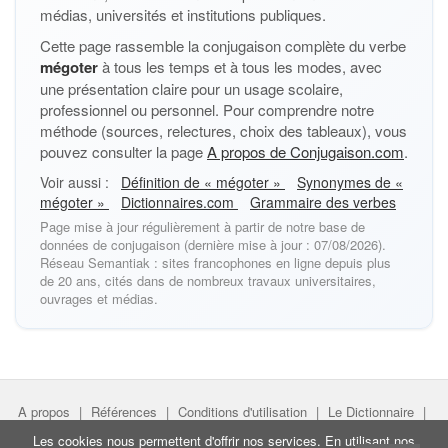
médias, universités et institutions publiques.
Cette page rassemble la conjugaison complète du verbe
mégoter
à tous les temps et à tous les modes, avec
une présentation claire pour un usage scolaire,
professionnel ou personnel. Pour comprendre notre
méthode (sources, relectures, choix des tableaux), vous
pouvez consulter la page
A propos de Conjugaison.com
.
Voir aussi :
Définition de « mégoter »
Synonymes de «
mégoter »
Dictionnaires.com
Grammaire des verbes
Page mise à jour régulièrement à partir de notre base de
données de conjugaison (dernière mise à jour : 07/08/2026).
Réseau Semantiak : sites francophones en ligne depuis plus
de 20 ans, cités dans de nombreux travaux universitaires,
ouvrages et médias.
A propos
|
Références
|
Conditions d'utilisation
|
Le Dictionnaire
|
Faire un lien
|
Liens utiles
Les cookies nous permettent d'offrir nos services. En utilisant nos