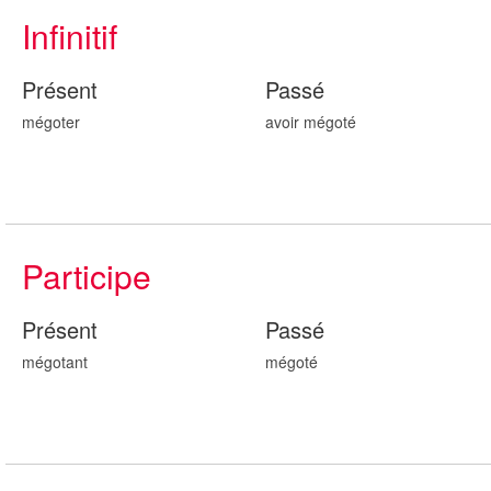
Infinitif
Présent
Passé
mégoter
avoir mégot
é
Participe
Présent
Passé
mégot
ant
mégot
é