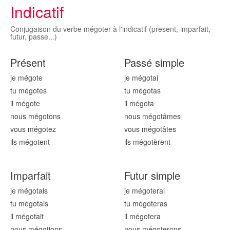
Indicatif
Conjugaison du verbe mégoter à l'indicatif (present, imparfait,
futur, passe...)
Présent
Passé simple
je mégot
e
je mégot
ai
tu mégot
es
tu mégot
as
il mégot
e
il mégot
a
nous mégot
ons
nous mégot
âmes
vous mégot
ez
vous mégot
âtes
ils mégot
ent
ils mégot
èrent
Imparfait
Futur simple
je mégot
ais
je mégot
erai
tu mégot
ais
tu mégot
eras
il mégot
ait
il mégot
era
nous mégot
ions
nous mégot
erons