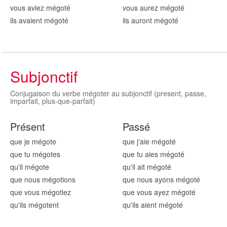
vous aviez mégot
é
vous aurez mégot
é
ils avaient mégot
é
ils auront mégot
é
Subjonctif
Conjugaison du verbe mégoter au subjonctif (present, passe,
imparfait, plus-que-parfait)
Présent
Passé
que je mégot
e
que j'aie mégot
é
que tu mégot
es
que tu aies mégot
é
qu'il mégot
e
qu'il ait mégot
é
que nous mégot
ions
que nous ayons mégot
é
que vous mégot
iez
que vous ayez mégot
é
qu'ils mégot
ent
qu'ils aient mégot
é