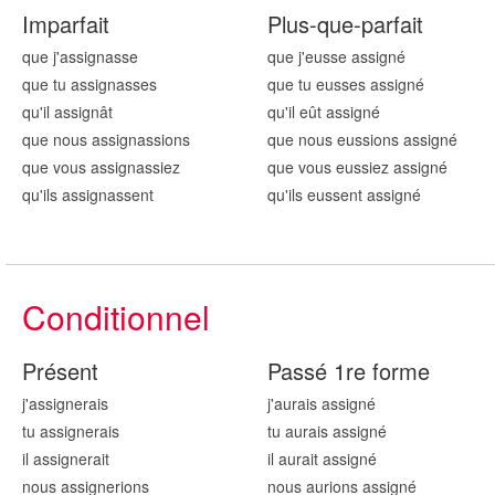
Imparfait
Plus-que-parfait
que j'assign
asse
que j'eusse assign
é
que tu assign
asses
que tu eusses assign
é
qu'il assign
ât
qu'il eût assign
é
que nous assign
assions
que nous eussions assign
é
que vous assign
assiez
que vous eussiez assign
é
qu'ils assign
assent
qu'ils eussent assign
é
Conditionnel
Présent
Passé 1re forme
j'assign
erais
j'aurais assign
é
tu assign
erais
tu aurais assign
é
il assign
erait
il aurait assign
é
nous assign
erions
nous aurions assign
é