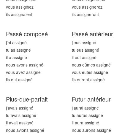
vous assign
iez
vous assign
erez
ils assign
aient
ils assign
eront
Passé composé
Passé antérieur
j'ai assign
é
j'eus assign
é
tu as assign
é
tu eus assign
é
il a assign
é
il eut assign
é
nous avons assign
é
nous eûmes assign
é
vous avez assign
é
vous eûtes assign
é
ils ont assign
é
ils eurent assign
é
Plus-que-parfait
Futur antérieur
j'avais assign
é
j'aurai assign
é
tu avais assign
é
tu auras assign
é
il avait assign
é
il aura assign
é
nous avions assign
é
nous aurons assign
é