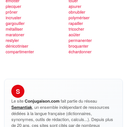
émotter
touer
plecquer
ajourer
prôner
obnubiler
incruster
polymériser
gargouiller
rapailler
métalliser
tricocher
maratoner
aoûter
restyler
permanenter
dénicotiniser
broquanter
compartimenter
échardonner
S
Le site
Conjugaison.com
fait partie du réseau
Semantiak
, un ensemble indépendant de ressources
dédiées à la langue française (dictionnaires,
synonymes, outils de rédaction, calculs...). Depuis plus
de 20 ans, ces sites sont cités par de nombreux