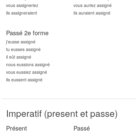
vous assign
eriez
vous auriez assign
é
ils assign
eraient
ils auraient assign
é
Passé 2e forme
j'eusse assign
é
tu eusses assign
é
il eût assign
é
nous eussions assign
é
vous eussiez assign
é
ils eussent assign
é
Imperatif (present et passe)
Présent
Passé