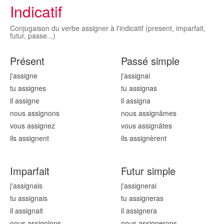
Indicatif
Conjugaison du verbe assigner à l'indicatif (present, imparfait,
futur, passe...)
Présent
Passé simple
j'assign
e
j'assign
ai
tu assign
es
tu assign
as
il assign
e
il assign
a
nous assign
ons
nous assign
âmes
vous assign
ez
vous assign
âtes
ils assign
ent
ils assign
èrent
Imparfait
Futur simple
j'assign
ais
j'assign
erai
tu assign
ais
tu assign
eras
il assign
ait
il assign
era
nous assign
ions
nous assign
erons