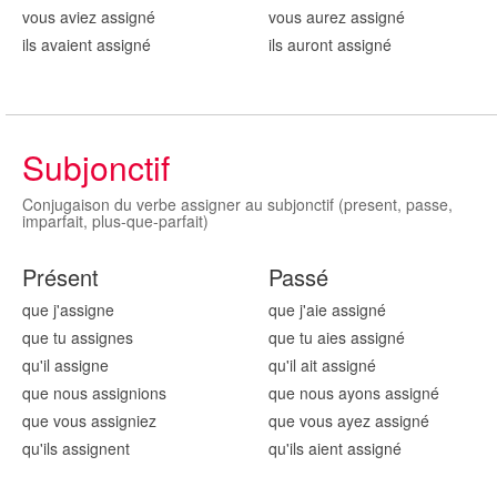
vous aviez assign
é
vous aurez assign
é
ils avaient assign
é
ils auront assign
é
Subjonctif
Conjugaison du verbe assigner au subjonctif (present, passe,
imparfait, plus-que-parfait)
Présent
Passé
que j'assign
e
que j'aie assign
é
que tu assign
es
que tu aies assign
é
qu'il assign
e
qu'il ait assign
é
que nous assign
ions
que nous ayons assign
é
que vous assign
iez
que vous ayez assign
é
qu'ils assign
ent
qu'ils aient assign
é