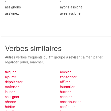
-
-
assign
ons
ayons assign
é
assign
ez
ayez assign
é
Verbes similaires
er
Autres verbes frequents du 1
groupe a reviser :
aimer
,
parler
,
regarder
,
jouer
,
marcher
.
talquer
ambler
ajourer
zonzonner
dépolariser
affûter
maîtriser
fourmiller
louper
butiner
souligner
canoter
ahaner
encartoucher
hériter
confirmer