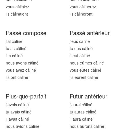
vous câlin
iez
vous câlin
erez
ils câlin
aient
ils câlin
eront
Passé composé
Passé antérieur
j'ai câlin
é
j'eus câlin
é
tu as câlin
é
tu eus câlin
é
il a câlin
é
il eut câlin
é
nous avons câlin
é
nous eûmes câlin
é
vous avez câlin
é
vous eûtes câlin
é
ils ont câlin
é
ils eurent câlin
é
Plus-que-parfait
Futur antérieur
j'avais câlin
é
j'aurai câlin
é
tu avais câlin
é
tu auras câlin
é
il avait câlin
é
il aura câlin
é
nous avions câlin
é
nous aurons câlin
é