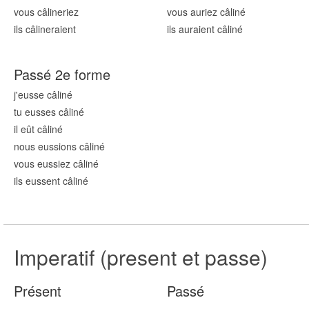
vous câlin
eriez
vous auriez câlin
é
ils câlin
eraient
ils auraient câlin
é
Passé 2e forme
j'eusse câlin
é
tu eusses câlin
é
il eût câlin
é
nous eussions câlin
é
vous eussiez câlin
é
ils eussent câlin
é
Imperatif (present et passe)
Présent
Passé