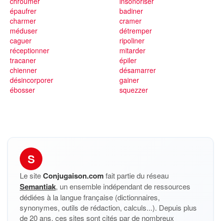
chroumer
insonoriser
épaufrer
badiner
charmer
cramer
méduser
détremper
caguer
ripoliner
réceptionner
mitarder
tracaner
épiler
chienner
désamarrer
désincorporer
gainer
ébosser
squezzer
S
Le site
Conjugaison.com
fait partie du réseau
Semantiak
, un ensemble indépendant de ressources
dédiées à la langue française (dictionnaires,
synonymes, outils de rédaction, calculs...). Depuis plus
de 20 ans, ces sites sont cités par de nombreux