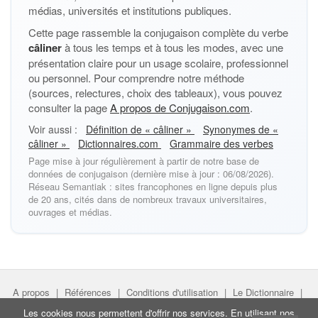
médias, universités et institutions publiques.
Cette page rassemble la conjugaison complète du verbe
câliner
à tous les temps et à tous les modes, avec une
présentation claire pour un usage scolaire, professionnel
ou personnel. Pour comprendre notre méthode
(sources, relectures, choix des tableaux), vous pouvez
consulter la page
A propos de Conjugaison.com
.
Voir aussi :
Définition de « câliner »
Synonymes de «
câliner »
Dictionnaires.com
Grammaire des verbes
Page mise à jour régulièrement à partir de notre base de
données de conjugaison (dernière mise à jour : 06/08/2026).
Réseau Semantiak : sites francophones en ligne depuis plus
de 20 ans, cités dans de nombreux travaux universitaires,
ouvrages et médias.
A propos
|
Références
|
Conditions d'utilisation
|
Le Dictionnaire
|
Faire un lien
|
Liens utiles
Les cookies nous permettent d'offrir nos services. En utilisant nos