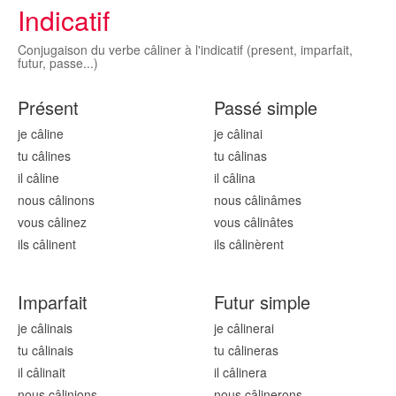
Indicatif
Conjugaison du verbe câliner à l'indicatif (present, imparfait,
futur, passe...)
Présent
Passé simple
je câlin
e
je câlin
ai
tu câlin
es
tu câlin
as
il câlin
e
il câlin
a
nous câlin
ons
nous câlin
âmes
vous câlin
ez
vous câlin
âtes
ils câlin
ent
ils câlin
èrent
Imparfait
Futur simple
je câlin
ais
je câlin
erai
tu câlin
ais
tu câlin
eras
il câlin
ait
il câlin
era
nous câlin
ions
nous câlin
erons