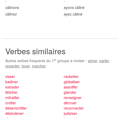
-
-
câlin
ons
ayons câlin
é
câlin
ez
ayez câlin
é
Verbes similaires
er
Autres verbes frequents du 1
groupe a reviser :
aimer
,
parler
,
regarder
,
jouer
,
marcher
.
visser
racketter
badiner
globaliser
extrader
assoiffer
féticher
glander
mitrailler
renseigner
crotter
décruer
désentortiller
reconnecter
désindexer
judaïser