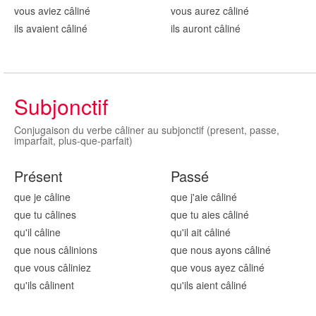
vous aviez câlin
é
vous aurez câlin
é
ils avaient câlin
é
ils auront câlin
é
Subjonctif
Conjugaison du verbe câliner au subjonctif (present, passe,
imparfait, plus-que-parfait)
Présent
Passé
que je câlin
e
que j'aie câlin
é
que tu câlin
es
que tu aies câlin
é
qu'il câlin
e
qu'il ait câlin
é
que nous câlin
ions
que nous ayons câlin
é
que vous câlin
iez
que vous ayez câlin
é
qu'ils câlin
ent
qu'ils aient câlin
é