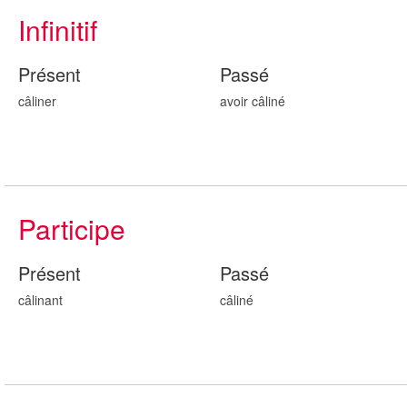
Infinitif
Présent
Passé
câliner
avoir câlin
é
Participe
Présent
Passé
câlin
ant
câlin
é