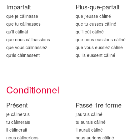
Imparfait
Plus-que-parfait
que je câlin
asse
que j'eusse câlin
é
que tu câlin
asses
que tu eusses câlin
é
qu'il câlin
ât
qu'il eût câlin
é
que nous câlin
assions
que nous eussions câlin
é
que vous câlin
assiez
que vous eussiez câlin
é
qu'ils câlin
assent
qu'ils eussent câlin
é
Conditionnel
Présent
Passé 1re forme
je câlin
erais
j'aurais câlin
é
tu câlin
erais
tu aurais câlin
é
il câlin
erait
il aurait câlin
é
nous câlin
erions
nous aurions câlin
é