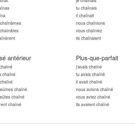
aîn
ai
je chaîn
ais
aîn
as
tu chaîn
ais
în
a
il chaîn
ait
 chaîn
âmes
nous chaîn
ions
chaîn
âtes
vous chaîn
iez
aîn
èrent
ils chaîn
aient
sé antérieur
Plus-que-parfait
 chaîn
é
j'avais chaîn
é
s chaîn
é
tu avais chaîn
é
 chaîn
é
il avait chaîn
é
 eûmes chaîn
é
nous avions chaîn
é
eûtes chaîn
é
vous aviez chaîn
é
urent chaîn
é
ils avaient chaîn
é