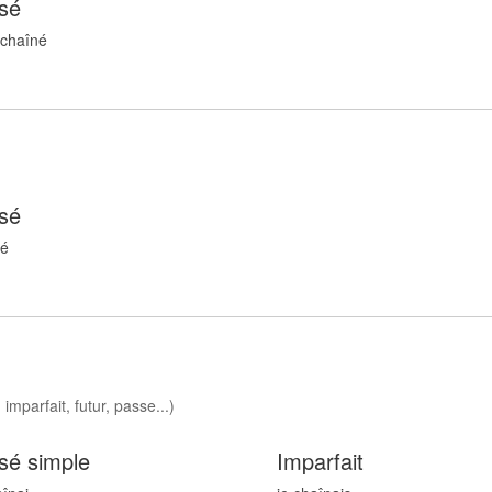
sé
 chaîn
é
sé
n
é
imparfait, futur, passe...)
sé simple
Imparfait