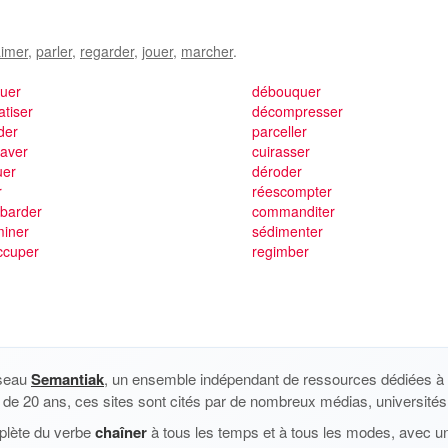
imer
,
parler
,
regarder
,
jouer
,
marcher
.
tuer
débouquer
tiser
décompresser
ider
parceller
haver
cuirasser
uer
déroder
r
réescompter
barder
commanditer
miner
sédimenter
ccuper
regimber
éseau
Semantiak
, un ensemble indépendant de ressources dédiées à l
us de 20 ans, ces sites sont cités par de nombreux médias, universités 
plète du verbe
chaîner
à tous les temps et à tous les modes, avec un