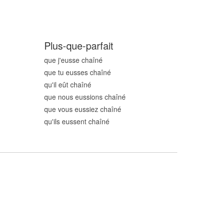
Plus-que-parfait
que j'eusse chaîn
é
que tu eusses chaîn
é
qu'il eût chaîn
é
que nous eussions chaîn
é
que vous eussiez chaîn
é
qu'ils eussent chaîn
é