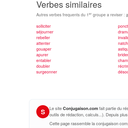
Verbes similaires
er
Autres verbes frequents du 1
groupe a reviser :
a
solliciter
ponc
séjourner
drama
rebeller
inval
attenter
natc
gouaper
astiq
apurer
bride
entabler
cham
doubler
récri
surgeonner
déso
Le site
Conjugaison.com
fait partie du r
S
outils de rédaction, calculs...). Depuis pl
Cette page rassemble la conjugaison com