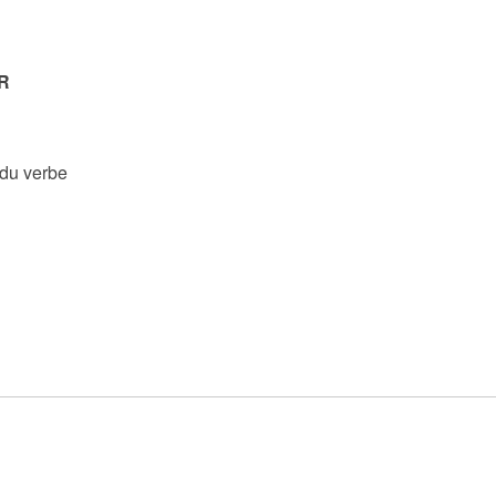
R
 du verbe