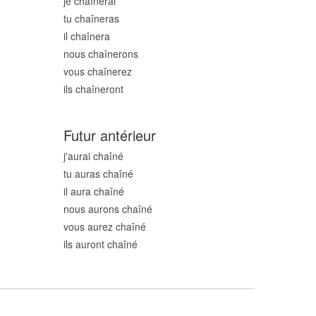
je chaîn
erai
tu chaîn
eras
il chaîn
era
nous chaîn
erons
vous chaîn
erez
ils chaîn
eront
Futur antérieur
j'aurai chaîn
é
tu auras chaîn
é
il aura chaîn
é
nous aurons chaîn
é
vous aurez chaîn
é
ils auront chaîn
é