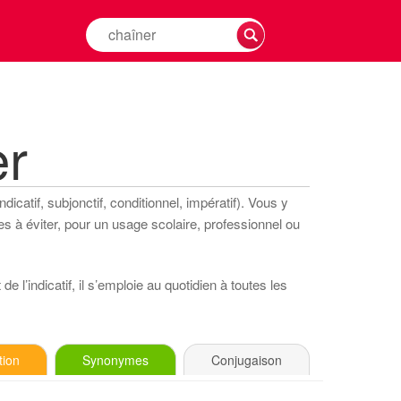
Rechercher
la
conjugaison
d'un
verbe
er
icatif, subjonctif, conditionnel, impératif). Vous y
s à éviter, pour un usage scolaire, professionnel ou
e l’indicatif, il s’emploie au quotidien à toutes les
tion
Synonymes
Conjugaison