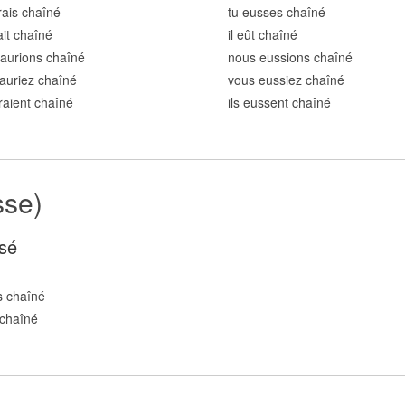
rais chaîn
é
tu eusses chaîn
é
ait chaîn
é
il eût chaîn
é
aurions chaîn
é
nous eussions chaîn
é
auriez chaîn
é
vous eussiez chaîn
é
uraient chaîn
é
ils eussent chaîn
é
sse)
sé
s chaîn
é
chaîn
é