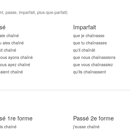
t, passe, imparfait, plus-que-parfait)
sé
Imparfait
'aie chaîn
é
que je chaîn
asse
u aies chaîn
é
que tu chaîn
asses
ait chaîn
é
qu'il chaîn
ât
nous ayons chaîn
é
que nous chaîn
assions
ous ayez chaîn
é
que vous chaîn
assiez
s aient chaîn
é
qu'ils chaîn
assent
sé 1re forme
Passé 2e forme
ais chaîn
é
j'eusse chaîn
é