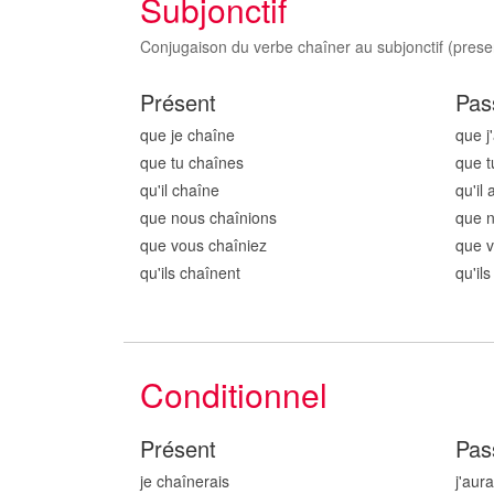
Subjonctif
Conjugaison du verbe chaîner au subjonctif (presen
Présent
Pas
que je chaîn
e
que j
que tu chaîn
es
que t
qu'il chaîn
e
qu'il 
que nous chaîn
ions
que 
que vous chaîn
iez
que v
qu'ils chaîn
ent
qu'il
Conditionnel
Présent
Pas
je chaîn
erais
j'aur