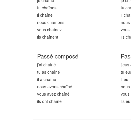
je chaîn
e
je ch
tu chaîn
es
tu ch
il chaîn
e
il cha
nous chaîn
ons
nous
vous chaîn
ez
vous 
ils chaîn
ent
ils ch
Passé composé
Pas
j'ai chaîn
é
j'eus
tu as chaîn
é
tu eu
il a chaîn
é
il eut
nous avons chaîn
é
nous
vous avez chaîn
é
vous 
ils ont chaîn
é
ils e