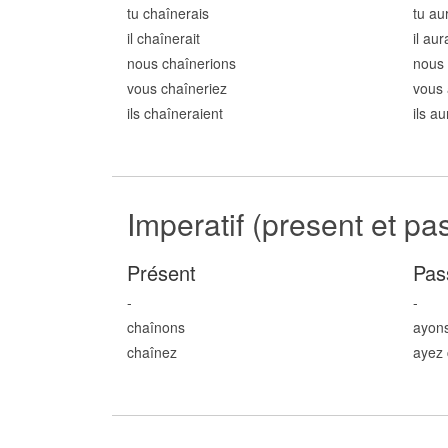
tu chaîn
erais
tu au
il chaîn
erait
il aur
nous chaîn
erions
nous 
vous chaîn
eriez
vous 
ils chaîn
eraient
ils a
Imperatif (present et pa
Présent
Pas
-
-
chaîn
ons
ayon
chaîn
ez
ayez 