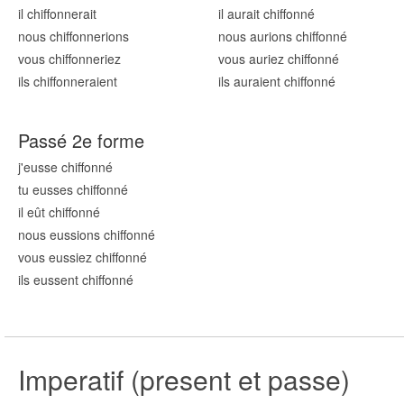
il chiffonn
erait
il aurait chiffonn
é
nous chiffonn
erions
nous aurions chiffonn
é
vous chiffonn
eriez
vous auriez chiffonn
é
ils chiffonn
eraient
ils auraient chiffonn
é
Passé 2e forme
j'eusse chiffonn
é
tu eusses chiffonn
é
il eût chiffonn
é
nous eussions chiffonn
é
vous eussiez chiffonn
é
ils eussent chiffonn
é
Imperatif (present et passe)