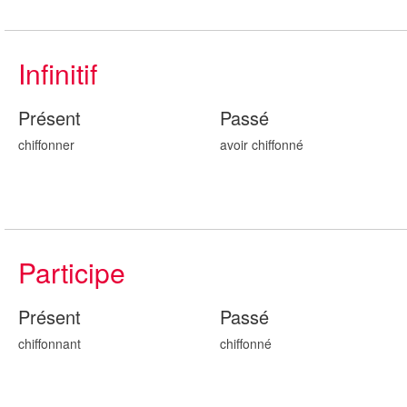
Infinitif
Présent
Passé
chiffonner
avoir chiffonn
é
Participe
Présent
Passé
chiffonn
ant
chiffonn
é