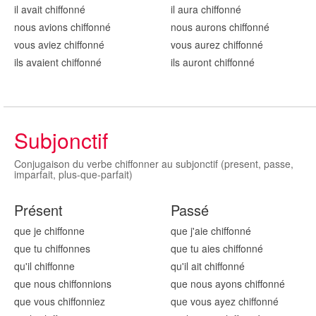
il avait chiffonn
é
il aura chiffonn
é
nous avions chiffonn
é
nous aurons chiffonn
é
vous aviez chiffonn
é
vous aurez chiffonn
é
ils avaient chiffonn
é
ils auront chiffonn
é
Subjonctif
Conjugaison du verbe chiffonner au subjonctif (present, passe,
imparfait, plus-que-parfait)
Présent
Passé
que je chiffonn
e
que j'aie chiffonn
é
que tu chiffonn
es
que tu aies chiffonn
é
qu'il chiffonn
e
qu'il ait chiffonn
é
que nous chiffonn
ions
que nous ayons chiffonn
é
que vous chiffonn
iez
que vous ayez chiffonn
é