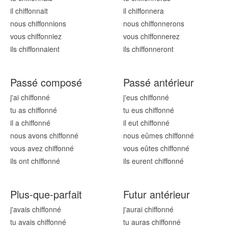
il chiffonn
ait
il chiffonn
era
nous chiffonn
ions
nous chiffonn
erons
vous chiffonn
iez
vous chiffonn
erez
ils chiffonn
aient
ils chiffonn
eront
Passé composé
Passé antérieur
j'ai chiffonn
é
j'eus chiffonn
é
tu as chiffonn
é
tu eus chiffonn
é
il a chiffonn
é
il eut chiffonn
é
nous avons chiffonn
é
nous eûmes chiffonn
é
vous avez chiffonn
é
vous eûtes chiffonn
é
ils ont chiffonn
é
ils eurent chiffonn
é
Plus-que-parfait
Futur antérieur
j'avais chiffonn
é
j'aurai chiffonn
é
tu avais chiffonn
é
tu auras chiffonn
é