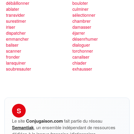
débâillonner
bouloter
ablater
culminer
transvider
sélectionner
surestimer
chambrer
iriser
damasser
dispatcher
éjarrer
emmancher
désenrhumer
baliser
dialoguer
scanner
torchonner
fronder
canaliser
lansquiner
chiader
soubresauter
exhausser
S
Le site
Conjugaison.com
fait partie du réseau
Semantiak
, un ensemble indépendant de ressources
dédiées à la langue française (dictionnaires,