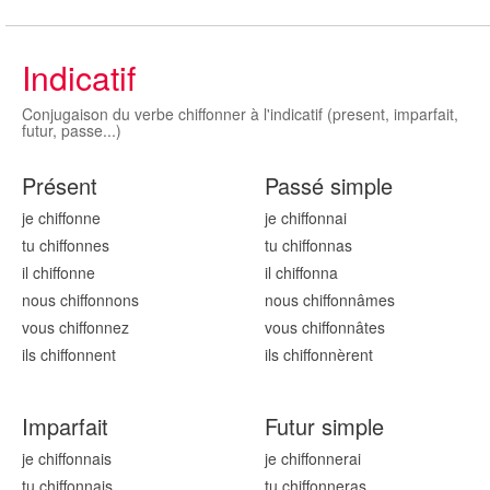
Indicatif
Conjugaison du verbe chiffonner à l'indicatif (present, imparfait,
futur, passe...)
Présent
Passé simple
je chiffonn
e
je chiffonn
ai
tu chiffonn
es
tu chiffonn
as
il chiffonn
e
il chiffonn
a
nous chiffonn
ons
nous chiffonn
âmes
vous chiffonn
ez
vous chiffonn
âtes
ils chiffonn
ent
ils chiffonn
èrent
Imparfait
Futur simple
je chiffonn
ais
je chiffonn
erai
tu chiffonn
ais
tu chiffonn
eras