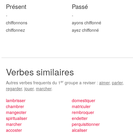
Présent
Passé
-
-
chiffonn
ons
ayons chiffonn
é
chiffonn
ez
ayez chiffonn
é
Verbes similaires
er
Autres verbes frequents du 1
groupe a reviser :
aimer
,
parler
,
regarder
,
jouer
,
marcher
.
lambrisser
domestiquer
chambrer
matriculer
mangeoter
rembroquer
spiritualiser
endetter
marcher
perquisitionner
accoster
alcaliser