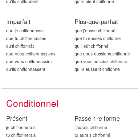
qu'ils chiffonn
ent
qu'ils aient chiffonn
é
Imparfait
Plus-que-parfait
que je chiffonn
asse
que j'eusse chiffonn
é
que tu chiffonn
asses
que tu eusses chiffonn
é
qu'il chiffonn
ât
qu'il eût chiffonn
é
que nous chiffonn
assions
que nous eussions chiffonn
é
que vous chiffonn
assiez
que vous eussiez chiffonn
é
qu'ils chiffonn
assent
qu'ils eussent chiffonn
é
Conditionnel
Présent
Passé 1re forme
je chiffonn
erais
j'aurais chiffonn
é
tu chiffonn
erais
tu aurais chiffonn
é