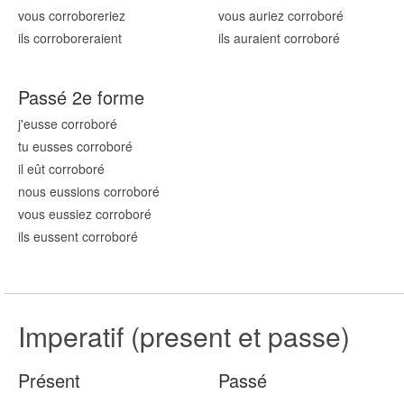
vous corrobor
eriez
vous auriez corrobor
é
ils corrobor
eraient
ils auraient corrobor
é
Passé 2e forme
j'eusse corrobor
é
tu eusses corrobor
é
il eût corrobor
é
nous eussions corrobor
é
vous eussiez corrobor
é
ils eussent corrobor
é
Imperatif (present et passe)
Présent
Passé