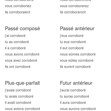
vous corrobor
iez
vous corrobor
erez
ils corrobor
aient
ils corrobor
eront
Passé composé
Passé antérieur
j'ai corrobor
é
j'eus corrobor
é
tu as corrobor
é
tu eus corrobor
é
il a corrobor
é
il eut corrobor
é
nous avons corrobor
é
nous eûmes corrobor
é
vous avez corrobor
é
vous eûtes corrobor
é
ils ont corrobor
é
ils eurent corrobor
é
Plus-que-parfait
Futur antérieur
j'avais corrobor
é
j'aurai corrobor
é
tu avais corrobor
é
tu auras corrobor
é
il avait corrobor
é
il aura corrobor
é
nous avions corrobor
é
nous aurons corrobor
é