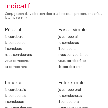
Indicatif
Conjugaison du verbe corroborer à l'indicatif (present, imparfait,
futur, passe...)
Présent
Passé simple
je corrobor
e
je corrobor
ai
tu corrobor
es
tu corrobor
as
il corrobor
e
il corrobor
a
nous corrobor
ons
nous corrobor
âmes
vous corrobor
ez
vous corrobor
âtes
ils corrobor
ent
ils corrobor
èrent
Imparfait
Futur simple
je corrobor
ais
je corrobor
erai
tu corrobor
ais
tu corrobor
eras
il corrobor
ait
il corrobor
era
nous corrobor
ions
nous corrobor
erons