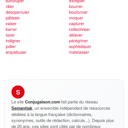
surcouper
excepter
râler
bourrer
désoperculer
boufonner
pâtisser
moquer
valser
capturer
barrer
collectiviser
taxer
délaver
indigner
pérégriner
jodler
sophistiquer
arquebuser
matelasser
S
Le site
Conjugaison.com
fait partie du réseau
Semantiak
, un ensemble indépendant de ressources
dédiées à la langue française (dictionnaires,
synonymes, outils de rédaction, calculs...). Depuis plus
de 20 ans, ces sites sont cités par de nombreux