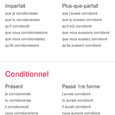
Imparfait
Plus-que-parfait
que je corrobor
asse
que j'eusse corrobor
é
que tu corrobor
asses
que tu eusses corrobor
é
qu'il corrobor
ât
qu'il eût corrobor
é
que nous corrobor
assions
que nous eussions corrobor
é
que vous corrobor
assiez
que vous eussiez corrobor
é
qu'ils corrobor
assent
qu'ils eussent corrobor
é
Conditionnel
Présent
Passé 1re forme
je corrobor
erais
j'aurais corrobor
é
tu corrobor
erais
tu aurais corrobor
é
il corrobor
erait
il aurait corrobor
é
nous corrobor
erions
nous aurions corrobor
é