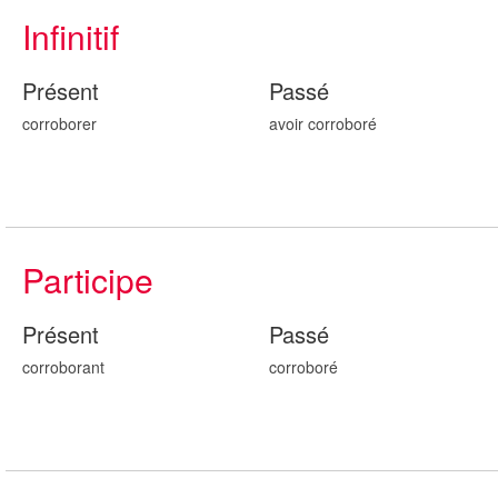
Infinitif
Présent
Passé
corroborer
avoir corrobor
é
Participe
Présent
Passé
corrobor
ant
corrobor
é