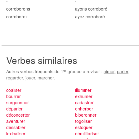
-
-
corrobor
ons
ayons corrobor
é
corrobor
ez
ayez corrobor
é
Verbes similaires
er
Autres verbes frequents du 1
groupe a reviser :
aimer
,
parler
,
regarder
,
jouer
,
marcher
.
coaliser
illuminer
bourrer
exhumer
surgeonner
cadastrer
déparler
enherber
déconcerter
biberonner
aventurer
togoliser
dessabler
estoquer
lexicaliser
démilitariser