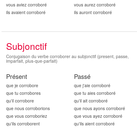
vous aviez corrobor
é
vous aurez corrobor
é
ils avaient corrobor
é
ils auront corrobor
é
Subjonctif
Conjugaison du verbe corroborer au subjonctif (present, passe,
imparfait, plus-que-parfait)
Présent
Passé
que je corrobor
e
que j'aie corrobor
é
que tu corrobor
es
que tu aies corrobor
é
qu'il corrobor
e
qu'il ait corrobor
é
que nous corrobor
ions
que nous ayons corrobor
é
que vous corrobor
iez
que vous ayez corrobor
é
qu'ils corrobor
ent
qu'ils aient corrobor
é