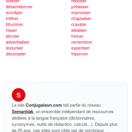
toiletter
reboiser
désamidonner
prélasser
encrêper
improviser
infiltrer
chaptaliser
bituminer
cravater
hisser
idéaliser
ébruter
freiner
adverbialiser
remembrer
texturiser
expertiser
décompter
friponner
S
Le site
Conjugaison.com
fait partie du réseau
Semantiak
, un ensemble indépendant de ressources
dédiées à la langue française (dictionnaires,
synonymes, outils de rédaction, calculs...). Depuis plus
de 20 ans, ces sites sont cités par de nombreux