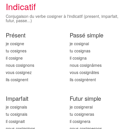
Indicatif
Conjugaison du verbe cosigner à l'indicatif (present, imparfait,
futur, passe...)
Présent
Passé simple
je cosign
e
je cosign
ai
tu cosign
es
tu cosign
as
il cosign
e
il cosign
a
nous cosign
ons
nous cosign
âmes
vous cosign
ez
vous cosign
âtes
ils cosign
ent
ils cosign
èrent
Imparfait
Futur simple
je cosign
ais
je cosign
erai
tu cosign
ais
tu cosign
eras
il cosign
ait
il cosign
era
nous cosign
ions
nous cosign
erons