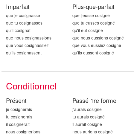
Imparfait
Plus-que-parfait
que je cosign
asse
que j'eusse cosign
é
que tu cosign
asses
que tu eusses cosign
é
qu'il cosign
ât
qu'il eût cosign
é
que nous cosign
assions
que nous eussions cosign
é
que vous cosign
assiez
que vous eussiez cosign
é
qu'ils cosign
assent
qu'ils eussent cosign
é
Conditionnel
Présent
Passé 1re forme
je cosign
erais
j'aurais cosign
é
tu cosign
erais
tu aurais cosign
é
il cosign
erait
il aurait cosign
é
nous cosign
erions
nous aurions cosign
é