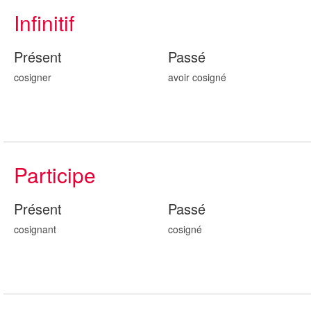
Infinitif
Présent
Passé
cosigner
avoir cosign
é
Participe
Présent
Passé
cosign
ant
cosign
é