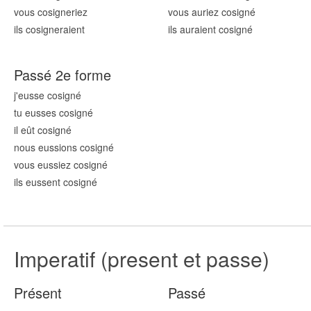
vous cosign
eriez
vous auriez cosign
é
ils cosign
eraient
ils auraient cosign
é
Passé 2e forme
j'eusse cosign
é
tu eusses cosign
é
il eût cosign
é
nous eussions cosign
é
vous eussiez cosign
é
ils eussent cosign
é
Imperatif (present et passe)
Présent
Passé