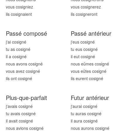
vous cosign
iez
vous cosign
erez
ils cosign
aient
ils cosign
eront
Passé composé
Passé antérieur
j'ai cosign
é
j'eus cosign
é
tu as cosign
é
tu eus cosign
é
il a cosign
é
il eut cosign
é
nous avons cosign
é
nous eûmes cosign
é
vous avez cosign
é
vous eûtes cosign
é
ils ont cosign
é
ils eurent cosign
é
Plus-que-parfait
Futur antérieur
j'avais cosign
é
j'aurai cosign
é
tu avais cosign
é
tu auras cosign
é
il avait cosign
é
il aura cosign
é
nous avions cosign
é
nous aurons cosign
é