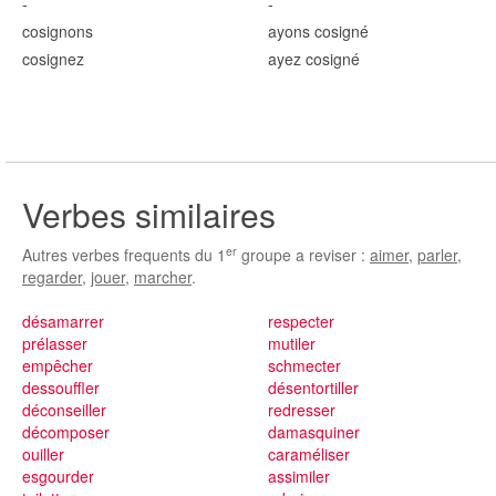
-
-
cosign
ons
ayons cosign
é
cosign
ez
ayez cosign
é
Verbes similaires
er
Autres verbes frequents du 1
groupe a reviser :
aimer
,
parler
,
regarder
,
jouer
,
marcher
.
désamarrer
respecter
prélasser
mutiler
empêcher
schmecter
dessouffler
désentortiller
déconseiller
redresser
décomposer
damasquiner
ouiller
caraméliser
esgourder
assimiler