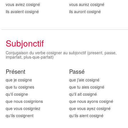
vous aviez cosign
é
vous aurez cosign
é
ils avaient cosign
é
ils auront cosign
é
Subjonctif
Conjugaison du verbe cosigner au subjonctif (present, passe,
imparfait, plus-que-parfait)
Présent
Passé
que je cosign
e
que j'aie cosign
é
que tu cosign
es
que tu aies cosign
é
qu'il cosign
e
qu'il ait cosign
é
que nous cosign
ions
que nous ayons cosign
é
que vous cosign
iez
que vous ayez cosign
é
qu'ils cosign
ent
qu'ils aient cosign
é