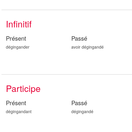
Infinitif
Présent
Passé
dégingander
avoir dégingand
é
Participe
Présent
Passé
dégingand
ant
dégingand
é