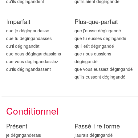
qu'ils dégingand
ent
qu'ils aient dégingand
é
Imparfait
Plus-que-parfait
que je dégingand
asse
que j'eusse dégingand
é
que tu dégingand
asses
que tu eusses dégingand
é
qu'il dégingand
ât
qu'il eût dégingand
é
que nous dégingand
assions
que nous eussions
que vous dégingand
assiez
dégingand
é
qu'ils dégingand
assent
que vous eussiez dégingand
é
qu'ils eussent dégingand
é
Conditionnel
Présent
Passé 1re forme
je dégingand
erais
j'aurais dégingand
é