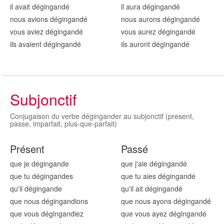
il avait dégingand
é
il aura dégingand
é
nous avions dégingand
é
nous aurons dégingand
é
vous aviez dégingand
é
vous aurez dégingand
é
ils avaient dégingand
é
ils auront dégingand
é
Subjonctif
Conjugaison du verbe dégingander au subjonctif (present,
passe, imparfait, plus-que-parfait)
Présent
Passé
que je dégingand
e
que j'aie dégingand
é
que tu dégingand
es
que tu aies dégingand
é
qu'il dégingand
e
qu'il ait dégingand
é
que nous dégingand
ions
que nous ayons dégingand
é
que vous dégingand
iez
que vous ayez dégingand
é