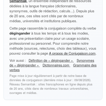
Semantiak
, un ensemble indépendant de ressources
dédiées à la langue française (dictionnaires,
synonymes, outils de rédaction, calculs...). Depuis plus
de 20 ans, ces sites sont cités par de nombreux
médias, universités et institutions publiques.
Cette page rassemble la conjugaison complète du verbe
dégingander
à tous les temps et à tous les modes,
avec une présentation claire pour un usage scolaire,
professionnel ou personnel. Pour comprendre notre
méthode (sources, relectures, choix des tableaux), vous
pouvez consulter la page
A propos de Conjugaison.com
.
Voir aussi :
Définition de « dégingander »
Synonymes
de « dégingander »
Dictionnaires.com
Grammaire des
verbes
Page mise à jour régulièrement à partir de notre base de
données de conjugaison (dernière mise à jour : 09/08/2026).
Réseau Semantiak : sites francophones en ligne depuis plus
de 20 ans, cités dans de nombreux travaux universitaires,
ouvrages et médias.