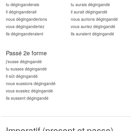
tu dégingand
erais
tu aurais dégingand
é
il dégingand
erait
il aurait dégingand
é
nous dégingand
erions
nous aurions dégingand
é
vous dégingand
eriez
vous auriez dégingand
é
ils dégingand
eraient
ils auraient dégingand
é
Passé 2e forme
j'eusse dégingand
é
tu eusses dégingand
é
il eût dégingand
é
nous eussions dégingand
é
vous eussiez dégingand
é
ils eussent dégingand
é
Imperatif (present et passe)