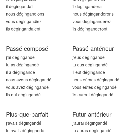
il dégingand
ait
il dégingand
era
nous dégingand
ions
nous dégingand
erons
vous dégingand
iez
vous dégingand
erez
ils dégingand
aient
ils dégingand
eront
Passé composé
Passé antérieur
j'ai dégingand
é
j'eus dégingand
é
tu as dégingand
é
tu eus dégingand
é
il a dégingand
é
il eut dégingand
é
nous avons dégingand
é
nous eûmes dégingand
é
vous avez dégingand
é
vous eûtes dégingand
é
ils ont dégingand
é
ils eurent dégingand
é
Plus-que-parfait
Futur antérieur
j'avais dégingand
é
j'aurai dégingand
é
tu avais dégingand
é
tu auras dégingand
é