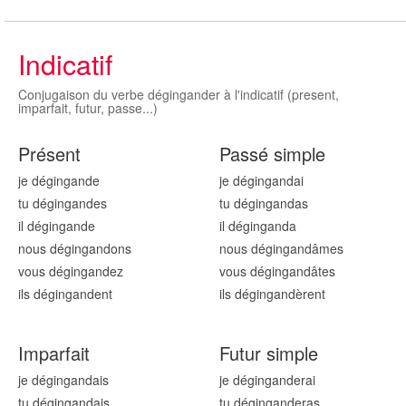
Indicatif
Conjugaison du verbe dégingander à l'indicatif (present,
imparfait, futur, passe...)
Présent
Passé simple
je dégingand
e
je dégingand
ai
tu dégingand
es
tu dégingand
as
il dégingand
e
il dégingand
a
nous dégingand
ons
nous dégingand
âmes
vous dégingand
ez
vous dégingand
âtes
ils dégingand
ent
ils dégingand
èrent
Imparfait
Futur simple
je dégingand
ais
je dégingand
erai
tu dégingand
ais
tu dégingand
eras