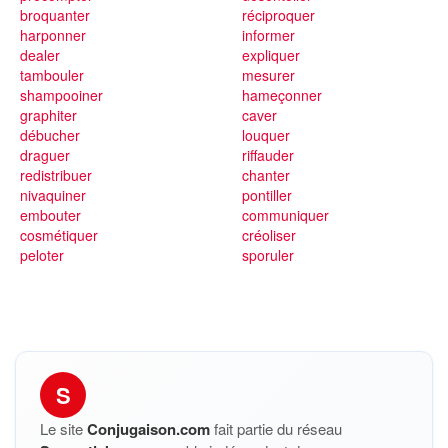
broquanter
réciproquer
harponner
informer
dealer
expliquer
tambouler
mesurer
shampooiner
hameçonner
graphiter
caver
débucher
louquer
draguer
riffauder
redistribuer
chanter
nivaquiner
pontiller
embouter
communiquer
cosmétiquer
créoliser
peloter
sporuler
S
Le site
Conjugaison.com
fait partie du réseau