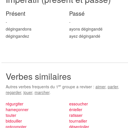
Présent
Passé
-
-
dégingand
ons
ayons dégingand
é
dégingand
ez
ayez dégingand
é
Verbes similaires
er
Autres verbes frequents du 1
groupe a reviser :
aimer
,
parler
,
regarder
,
jouer
,
marcher
.
régurgiter
essoucher
hameçonner
énieller
touter
ratisser
bidouiller
tournailler
précompter
désentoiler