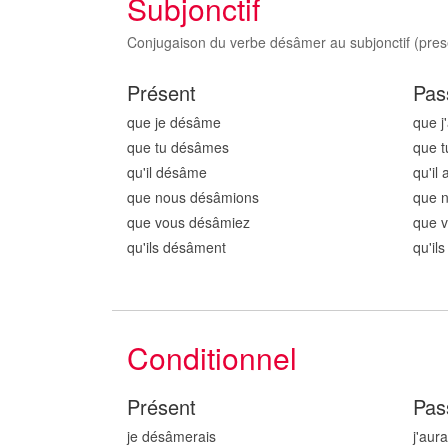
Subjonctif
Conjugaison du verbe désâmer au subjonctif (presen
Présent
Pas
que je désâm
e
que j
que tu désâm
es
que t
qu'il désâm
e
qu'il
que nous désâm
ions
que 
que vous désâm
iez
que 
qu'ils désâm
ent
qu'il
Conditionnel
Présent
Pas
je désâm
erais
j'aur