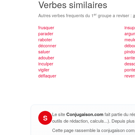
Verbes similaires
er
Autres verbes frequents du 1
groupe a reviser :
a
frusquer
insup
parader
argu
raboter
meul
déconner
débo
saluer
pindo
adouber
sante
inculper
desso
vigiler
ponte
déflaquer
rever
Le site
Conjugaison.com
fait partie du r
S
outils de rédaction, calculs...). Depuis pl
Cette page rassemble la conjugaison com