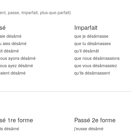
t, passe, imparfait, plus-que-parfait)
sé
Imparfait
'aie désâm
é
que je désâm
asse
u aies désâm
é
que tu désâm
asses
 ait désâm
é
qu'il désâm
ât
nous ayons désâm
é
que nous désâm
assions
vous ayez désâm
é
que vous désâm
assiez
s aient désâm
é
qu'ils désâm
assent
sé 1re forme
Passé 2e forme
ais désâm
é
j'eusse désâm
é