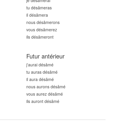
je désâm
erai
tu désâm
eras
il désâm
era
nous désâm
erons
vous désâm
erez
ils désâm
eront
Futur antérieur
j'aurai désâm
é
tu auras désâm
é
il aura désâm
é
nous aurons désâm
é
vous aurez désâm
é
ils auront désâm
é