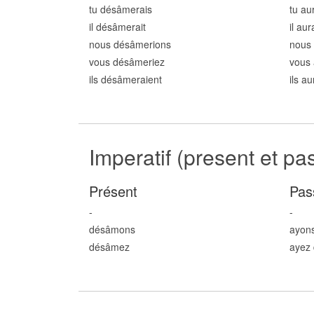
tu désâm
erais
tu au
il désâm
erait
il au
nous désâm
erions
nous
vous désâm
eriez
vous
ils désâm
eraient
ils a
Imperatif (present et pa
Présent
Pas
-
-
désâm
ons
ayon
désâm
ez
ayez