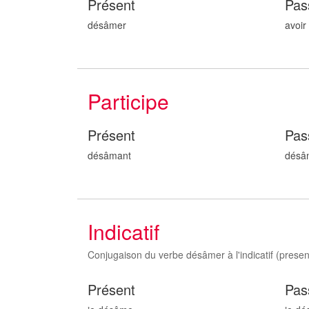
Présent
Pas
désâmer
avoi
Participe
Présent
Pas
désâm
ant
désâ
Indicatif
Conjugaison du verbe désâmer à l'indicatif (present,
Présent
Pas