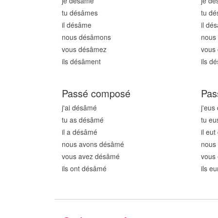
je désâm
e
je d
tu désâm
es
tu d
il désâm
e
il dé
nous désâm
ons
nous
vous désâm
ez
vous
ils désâm
ent
ils d
Passé composé
Pas
j'ai désâm
é
j'eus
tu as désâm
é
tu e
il a désâm
é
il eu
nous avons désâm
é
nous
vous avez désâm
é
vous
ils ont désâm
é
ils e