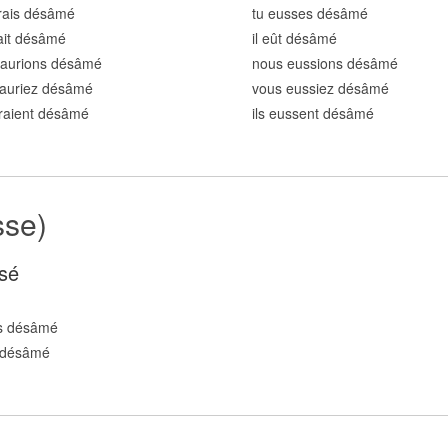
rais désâm
é
tu eusses désâm
é
rait désâm
é
il eût désâm
é
 aurions désâm
é
nous eussions désâm
é
 auriez désâm
é
vous eussiez désâm
é
uraient désâm
é
ils eussent désâm
é
sse)
sé
s désâm
é
 désâm
é