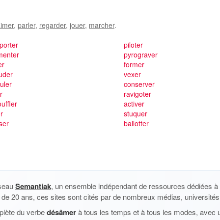
imer
,
parler
,
regarder
,
jouer
,
marcher
.
porter
piloter
menter
pyrograver
er
former
uder
vexer
uler
conserver
r
ravigoter
uffler
activer
r
stuquer
ser
ballotter
éseau
Semantiak
, un ensemble indépendant de ressources dédiées à l
us de 20 ans, ces sites sont cités par de nombreux médias, universités 
plète du verbe
désâmer
à tous les temps et à tous les modes, avec u