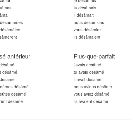
ésâm
ai
je désâm
ais
ésâm
as
tu désâm
ais
sâm
a
il désâm
ait
 désâm
âmes
nous désâm
ions
 désâm
âtes
vous désâm
iez
ésâm
èrent
ils désâm
aient
sé antérieur
Plus-que-parfait
 désâm
é
j'avais désâm
é
us désâm
é
tu avais désâm
é
t désâm
é
il avait désâm
é
 eûmes désâm
é
nous avions désâm
é
 eûtes désâm
é
vous aviez désâm
é
urent désâm
é
ils avaient désâm
é