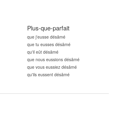
Plus-que-parfait
que j'eusse désâm
é
que tu eusses désâm
é
qu'il eût désâm
é
que nous eussions désâm
é
que vous eussiez désâm
é
qu'ils eussent désâm
é