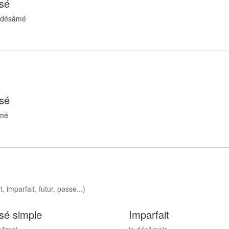
sé
r désâm
é
sé
m
é
 imparfait, futur, passe...)
sé simple
Imparfait