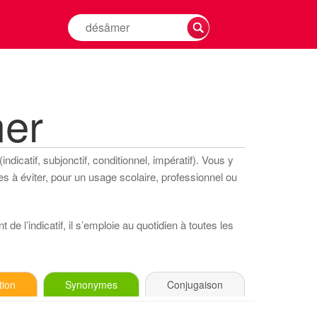
Rechercher
la
conjugaison
d'un
verbe
er
dicatif, subjonctif, conditionnel, impératif). Vous y
s à éviter, pour un usage scolaire, professionnel ou
de l’indicatif, il s’emploie au quotidien à toutes les
tion
Synonymes
Conjugaison