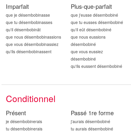
Imparfait
Plus-que-parfait
que je désembobin
asse
que j'eusse désembobin
é
que tu désembobin
asses
que tu eusses désembobin
é
qu'il désembobin
ât
qu'il eût désembobin
é
que nous désembobin
assions
que nous eussions
que vous désembobin
assiez
désembobin
é
qu'ils désembobin
assent
que vous eussiez
désembobin
é
qu'ils eussent désembobin
é
Conditionnel
Présent
Passé 1re forme
je désembobin
erais
j'aurais désembobin
é
tu désembobin
erais
tu aurais désembobin
é