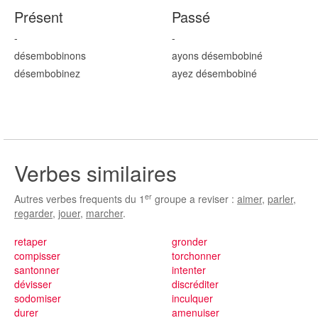
Présent
Passé
-
-
désembobin
ons
ayons désembobin
é
désembobin
ez
ayez désembobin
é
Verbes similaires
er
Autres verbes frequents du 1
groupe a reviser :
aimer
,
parler
,
regarder
,
jouer
,
marcher
.
retaper
gronder
compisser
torchonner
santonner
intenter
dévisser
discréditer
sodomiser
inculquer
durer
amenuiser