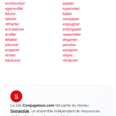
enchtourber
paloter
agenouiller
superviser
biturer
balter
tabuler
compisser
réfracter
argougner
enrubanner
embrigader
érailler
rassembler
délaiter
déganter
pitonner
pencher
engainer
sacagner
siniser
cloper
édulcorer
réinjecter
S
Le site
Conjugaison.com
fait partie du réseau
Semantiak
, un ensemble indépendant de ressources