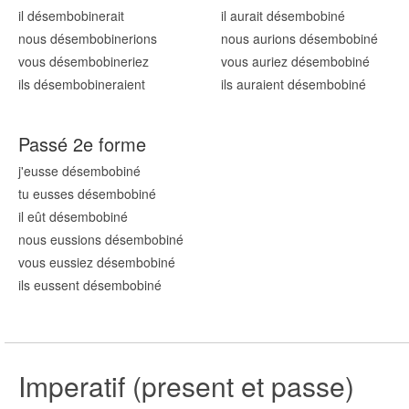
il désembobin
erait
il aurait désembobin
é
nous désembobin
erions
nous aurions désembobin
é
vous désembobin
eriez
vous auriez désembobin
é
ils désembobin
eraient
ils auraient désembobin
é
Passé 2e forme
j'eusse désembobin
é
tu eusses désembobin
é
il eût désembobin
é
nous eussions désembobin
é
vous eussiez désembobin
é
ils eussent désembobin
é
Imperatif (present et passe)