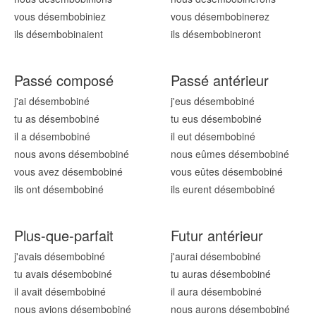
vous désembobin
iez
vous désembobin
erez
ils désembobin
aient
ils désembobin
eront
Passé composé
Passé antérieur
j'ai désembobin
é
j'eus désembobin
é
tu as désembobin
é
tu eus désembobin
é
il a désembobin
é
il eut désembobin
é
nous avons désembobin
é
nous eûmes désembobin
é
vous avez désembobin
é
vous eûtes désembobin
é
ils ont désembobin
é
ils eurent désembobin
é
Plus-que-parfait
Futur antérieur
j'avais désembobin
é
j'aurai désembobin
é
tu avais désembobin
é
tu auras désembobin
é
il avait désembobin
é
il aura désembobin
é
nous avions désembobin
é
nous aurons désembobin
é