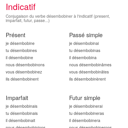
Indicatif
Conjugaison du verbe désembobiner à l'indicatif (present,
imparfait, futur, passe...)
Présent
Passé simple
je désembobin
e
je désembobin
ai
tu désembobin
es
tu désembobin
as
il désembobin
e
il désembobin
a
nous désembobin
ons
nous désembobin
âmes
vous désembobin
ez
vous désembobin
âtes
ils désembobin
ent
ils désembobin
èrent
Imparfait
Futur simple
je désembobin
ais
je désembobin
erai
tu désembobin
ais
tu désembobin
eras
il désembobin
ait
il désembobin
era
nous désembobin
ions
nous désembobin
erons