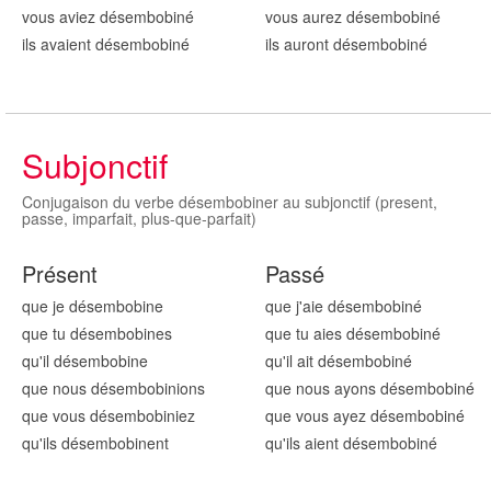
vous aviez désembobin
é
vous aurez désembobin
é
ils avaient désembobin
é
ils auront désembobin
é
Subjonctif
Conjugaison du verbe désembobiner au subjonctif (present,
passe, imparfait, plus-que-parfait)
Présent
Passé
que je désembobin
e
que j'aie désembobin
é
que tu désembobin
es
que tu aies désembobin
é
qu'il désembobin
e
qu'il ait désembobin
é
que nous désembobin
ions
que nous ayons désembobin
é
que vous désembobin
iez
que vous ayez désembobin
é
qu'ils désembobin
ent
qu'ils aient désembobin
é