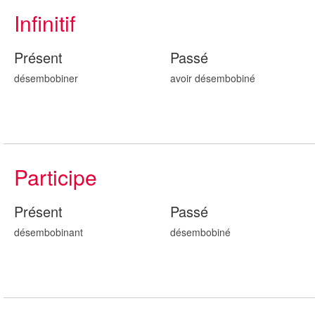
Infinitif
Présent
Passé
désembobiner
avoir désembobin
é
Participe
Présent
Passé
désembobin
ant
désembobin
é