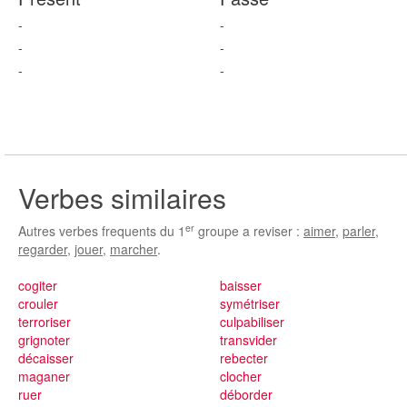
-
-
-
-
-
-
Verbes similaires
er
Autres verbes frequents du 1
groupe a reviser :
aimer
,
parler
,
regarder
,
jouer
,
marcher
.
cogiter
baisser
crouler
symétriser
terroriser
culpabiliser
grignoter
transvider
décaisser
rebecter
maganer
clocher
ruer
déborder