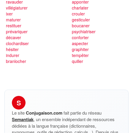
ravauder
apponter
villégiaturer
charlater
ixer
crouler
maturer
gesticuler
restituer
boucaner
prévariquer
psychiatriser
décaver
conforter
clochardiser
aspecter
hésiter
graphiter
indurer
tempêter
branlocher
quiller
S
Le site
Conjugaison.com
fait partie du réseau
Semantiak
, un ensemble indépendant de ressources
dédiées à la langue française (dictionnaires,
synonymes, outils de rédaction, calculs...). Depuis plus