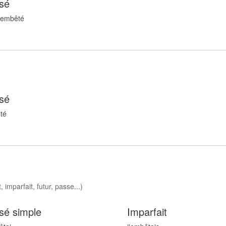
sé
 embêt
é
sé
t
é
 imparfait, futur, passe...)
sé simple
Imparfait