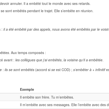
voir annuler. Il a embêté tout le monde avec ses retards.
 se sont embêtés pendant le trajet. Elle s’embête en réunion.
s :
il a été embêté par des appels
,
nous avons été embêtés par le voisi
êtées
. Aux temps composés :
é avant :
les collègues que j’ai embêtés
,
la voisine qu’il a embêtée
.
re
:
ils se sont embêtés
(accord si
se
est COD) ;
s’embêter à + infinitif
es
Exemple
Il embête son frère. Tu m’embêtes.
Il m’embête avec ses messages. Elle l’embête avec des dé