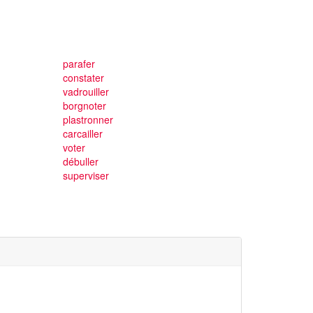
parafer
constater
vadrouiller
borgnoter
plastronner
carcailler
voter
débuller
superviser