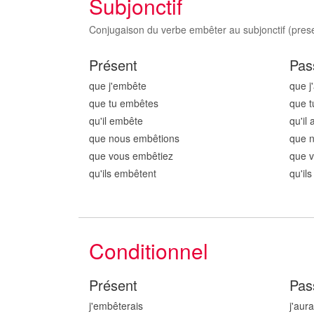
Subjonctif
Conjugaison du verbe embêter au subjonctif (presen
Présent
Pas
que j'embêt
e
que j
que tu embêt
es
que t
qu'il embêt
e
qu'il
que nous embêt
ions
que 
que vous embêt
iez
que 
qu'ils embêt
ent
qu'il
Conditionnel
Présent
Pas
j'embêt
erais
j'aur