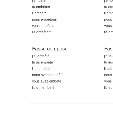
j'embêt
e
j'emb
tu embêt
es
tu e
il embêt
e
il em
nous embêt
ons
nous
vous embêt
ez
vous
ils embêt
ent
ils e
Passé composé
Pas
j'ai embêt
é
j'eus
tu as embêt
é
tu eu
il a embêt
é
il eu
nous avons embêt
é
nous
vous avez embêt
é
vous
ils ont embêt
é
ils e