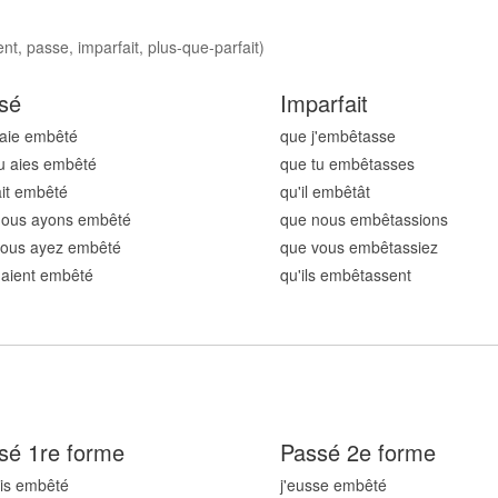
t, passe, imparfait, plus-que-parfait)
sé
Imparfait
'aie embêt
é
que j'embêt
asse
u aies embêt
é
que tu embêt
asses
 ait embêt
é
qu'il embêt
ât
nous ayons embêt
é
que nous embêt
assions
vous ayez embêt
é
que vous embêt
assiez
s aient embêt
é
qu'ils embêt
assent
sé 1re forme
Passé 2e forme
ais embêt
é
j'eusse embêt
é