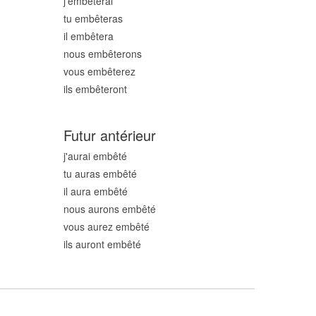
j'embêt
erai
tu embêt
eras
il embêt
era
nous embêt
erons
vous embêt
erez
ils embêt
eront
Futur antérieur
j'aurai embêt
é
tu auras embêt
é
il aura embêt
é
nous aurons embêt
é
vous aurez embêt
é
ils auront embêt
é