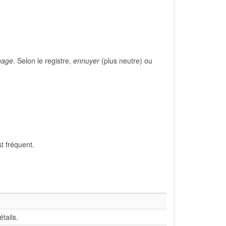
nage
. Selon le registre,
ennuyer
(plus neutre) ou
t fréquent.
tails.