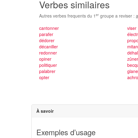
Verbes similaires
er
Autres verbes frequents du 1
groupe a reviser :
a
cantonner
viser
parafer
élect
dédorer
prop
décaniller
mitar
redonner
déhal
opiner
zûne
politiquer
becq
palabrer
glane
opter
achro
À savoir
Exemples d’usage