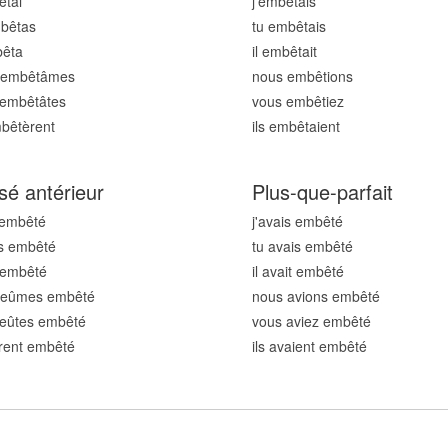
êt
ai
j'embêt
ais
mbêt
as
tu embêt
ais
bêt
a
il embêt
ait
 embêt
âmes
nous embêt
ions
 embêt
âtes
vous embêt
iez
mbêt
èrent
ils embêt
aient
sé antérieur
Plus-que-parfait
 embêt
é
j'avais embêt
é
s embêt
é
tu avais embêt
é
t embêt
é
il avait embêt
é
 eûmes embêt
é
nous avions embêt
é
 eûtes embêt
é
vous aviez embêt
é
urent embêt
é
ils avaient embêt
é