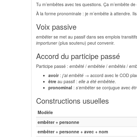
Tu m’embêtes avec tes questions. Ça m’embête de de
À la forme pronominale : je m’embête à attendre. Ils
Voix passive
embêter
se met au passif dans ses emplois transitif
importuner
(plus soutenu) peut convenir.
Accord du participe passé
Participe passé :
embêté
/
embêtée
/
embêtés
/
emb
avoir
:
j’ai embêté
→ accord avec le COD plac
être
au passif :
elle a été embêtée
.
pronominal
:
s’embêter
se conjugue avec
êt
Constructions usuelles
Modèle
embêter + personne
embêter + personne + avec + nom