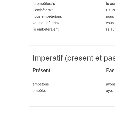
tu embêt
erais
tu au
il embêt
erait
il au
nous embêt
erions
nous
vous embêt
eriez
vous 
ils embêt
eraient
ils a
Imperatif (present et pa
Présent
Pas
-
-
embêt
ons
ayon
embêt
ez
ayez