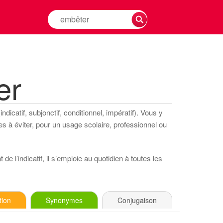
Rechercher
la
conjugaison
d'un
verbe
er
dicatif, subjonctif, conditionnel, impératif). Vous y
s à éviter, pour un usage scolaire, professionnel ou
de l’indicatif, il s’emploie au quotidien à toutes les
tion
Synonymes
Conjugaison