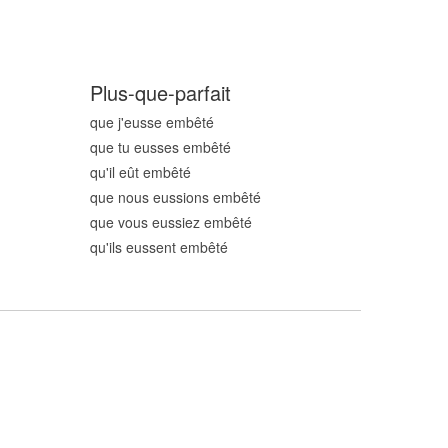
Plus-que-parfait
que j'eusse embêt
é
que tu eusses embêt
é
qu'il eût embêt
é
que nous eussions embêt
é
que vous eussiez embêt
é
qu'ils eussent embêt
é