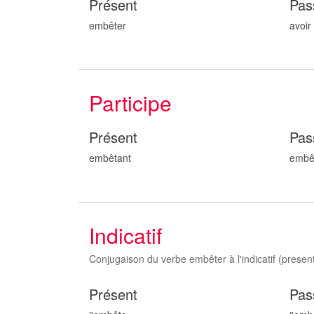
Présent
Pas
embêter
avoir
Participe
Présent
Pas
embêt
ant
embê
Indicatif
Conjugaison du verbe embêter à l'indicatif (present,
Présent
Pas