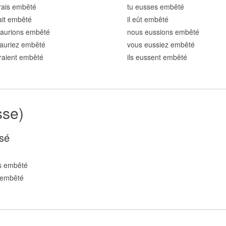
rais embêt
é
tu eusses embêt
é
rait embêt
é
il eût embêt
é
 aurions embêt
é
nous eussions embêt
é
auriez embêt
é
vous eussiez embêt
é
uraient embêt
é
ils eussent embêt
é
sse)
sé
s embêt
é
 embêt
é