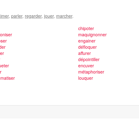
imer
,
parler
,
regarder
,
jouer
,
marcher
.
chipoter
roniser
maquignonner
oser
engainer
der
défloquer
er
affurer
r
dépointiller
ueter
encuver
r
métaphoriser
matiser
louquer