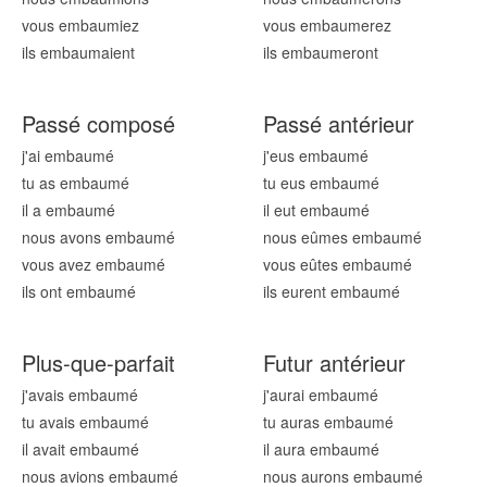
vous embaum
iez
vous embaum
erez
ils embaum
aient
ils embaum
eront
Passé composé
Passé antérieur
j'ai embaum
é
j'eus embaum
é
tu as embaum
é
tu eus embaum
é
il a embaum
é
il eut embaum
é
nous avons embaum
é
nous eûmes embaum
é
vous avez embaum
é
vous eûtes embaum
é
ils ont embaum
é
ils eurent embaum
é
Plus-que-parfait
Futur antérieur
j'avais embaum
é
j'aurai embaum
é
tu avais embaum
é
tu auras embaum
é
il avait embaum
é
il aura embaum
é
nous avions embaum
é
nous aurons embaum
é