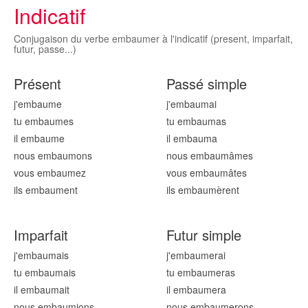
Indicatif
Conjugaison du verbe embaumer à l'indicatif (present, imparfait,
futur, passe...)
Présent
Passé simple
j'embaum
e
j'embaum
ai
tu embaum
es
tu embaum
as
il embaum
e
il embaum
a
nous embaum
ons
nous embaum
âmes
vous embaum
ez
vous embaum
âtes
ils embaum
ent
ils embaum
èrent
Imparfait
Futur simple
j'embaum
ais
j'embaum
erai
tu embaum
ais
tu embaum
eras
il embaum
ait
il embaum
era
nous embaum
ions
nous embaum
erons