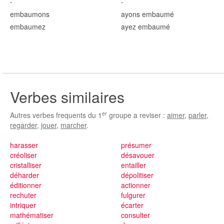
-
-
embaum
ons
ayons embaum
é
embaum
ez
ayez embaum
é
Verbes similaires
er
Autres verbes frequents du 1
groupe a reviser :
aimer
,
parler
,
regarder
,
jouer
,
marcher
.
harasser
présumer
créoliser
désavouer
cristalliser
entailler
déharder
dépolitiser
éditionner
actionner
rechuter
fulgurer
intriquer
écarter
mathématiser
consulter