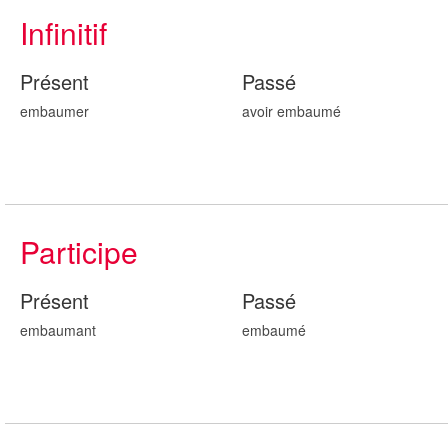
Infinitif
Présent
Passé
embaumer
avoir embaum
é
Participe
Présent
Passé
embaum
ant
embaum
é