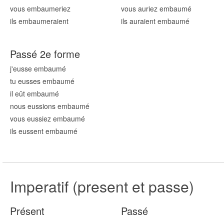
vous embaum
eriez
vous auriez embaum
é
ils embaum
eraient
ils auraient embaum
é
Passé 2e forme
j'eusse embaum
é
tu eusses embaum
é
il eût embaum
é
nous eussions embaum
é
vous eussiez embaum
é
ils eussent embaum
é
Imperatif (present et passe)
Présent
Passé