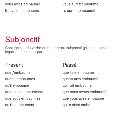
vous aviez embaum
é
vous aurez embaum
é
ils avaient embaum
é
ils auront embaum
é
Subjonctif
Conjugaison du verbe embaumer au subjonctif (present, passe,
imparfait, plus-que-parfait)
Présent
Passé
que j'embaum
e
que j'aie embaum
é
que tu embaum
es
que tu aies embaum
é
qu'il embaum
e
qu'il ait embaum
é
que nous embaum
ions
que nous ayons embaum
é
que vous embaum
iez
que vous ayez embaum
é
qu'ils embaum
ent
qu'ils aient embaum
é