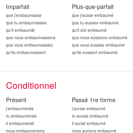
Imparfait
Plus-que-parfait
que j'embaum
asse
que j'eusse embaum
é
que tu embaum
asses
que tu eusses embaum
é
qu'il embaum
ât
qu'il eût embaum
é
que nous embaum
assions
que nous eussions embaum
é
que vous embaum
assiez
que vous eussiez embaum
é
qu'ils embaum
assent
qu'ils eussent embaum
é
Conditionnel
Présent
Passé 1re forme
j'embaum
erais
j'aurais embaum
é
tu embaum
erais
tu aurais embaum
é
il embaum
erait
il aurait embaum
é
nous embaum
erions
nous aurions embaum
é