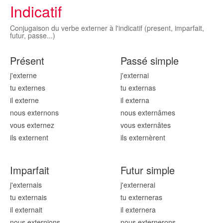
Indicatif
Conjugaison du verbe externer à l'indicatif (present, imparfait,
futur, passe...)
Présent
Passé simple
j'extern
e
j'extern
ai
tu extern
es
tu extern
as
il extern
e
il extern
a
nous extern
ons
nous extern
âmes
vous extern
ez
vous extern
âtes
ils extern
ent
ils extern
èrent
Imparfait
Futur simple
j'extern
ais
j'extern
erai
tu extern
ais
tu extern
eras
il extern
ait
il extern
era
nous extern
ions
nous extern
erons