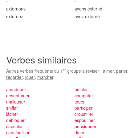
-
-
extern
ons
ayons extern
é
extern
ez
ayez extern
é
Verbes similaires
er
Autres verbes frequents du 1
groupe a reviser :
aimer
,
parler
,
regarder
,
jouer
,
marcher
.
amadouer
hululer
désenfumer
computer
mallouser
touer
sniffer
participer
lâcher
croustiller
débloquer
espouliner
capsuler
pensionner
cannibaliser
dîner