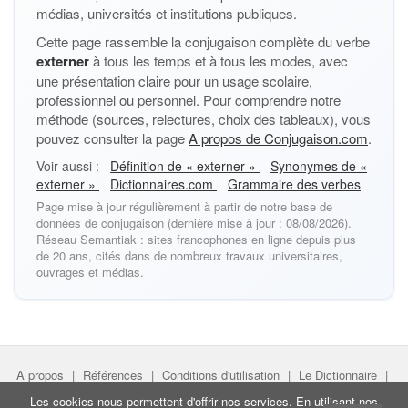
médias, universités et institutions publiques.
Cette page rassemble la conjugaison complète du verbe
externer
à tous les temps et à tous les modes, avec
une présentation claire pour un usage scolaire,
professionnel ou personnel. Pour comprendre notre
méthode (sources, relectures, choix des tableaux), vous
pouvez consulter la page
A propos de Conjugaison.com
.
Voir aussi :
Définition de « externer »
Synonymes de «
externer »
Dictionnaires.com
Grammaire des verbes
Page mise à jour régulièrement à partir de notre base de
données de conjugaison (dernière mise à jour : 08/08/2026).
Réseau Semantiak : sites francophones en ligne depuis plus
de 20 ans, cités dans de nombreux travaux universitaires,
ouvrages et médias.
A propos
|
Références
|
Conditions d'utilisation
|
Le Dictionnaire
|
Faire un lien
|
Liens utiles
Les cookies nous permettent d'offrir nos services. En utilisant nos