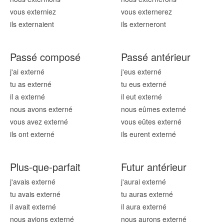
vous extern
iez
vous extern
erez
ils extern
aient
ils extern
eront
Passé composé
Passé antérieur
j'ai extern
é
j'eus extern
é
tu as extern
é
tu eus extern
é
il a extern
é
il eut extern
é
nous avons extern
é
nous eûmes extern
é
vous avez extern
é
vous eûtes extern
é
ils ont extern
é
ils eurent extern
é
Plus-que-parfait
Futur antérieur
j'avais extern
é
j'aurai extern
é
tu avais extern
é
tu auras extern
é
il avait extern
é
il aura extern
é
nous avions extern
é
nous aurons extern
é