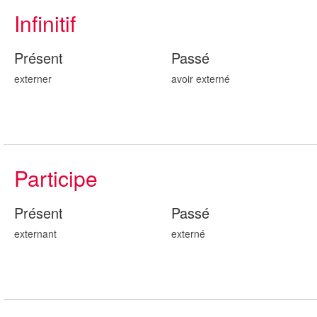
Infinitif
Présent
Passé
externer
avoir extern
é
Participe
Présent
Passé
extern
ant
extern
é