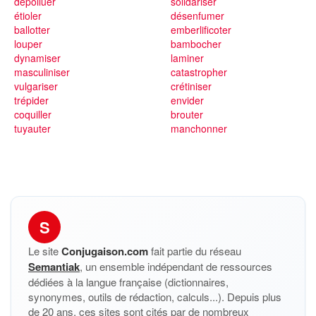
dépolluer
solidariser
étioler
désenfumer
ballotter
emberlificoter
louper
bambocher
dynamiser
laminer
masculiniser
catastropher
vulgariser
crétiniser
trépider
envider
coquiller
brouter
tuyauter
manchonner
S
Le site
Conjugaison.com
fait partie du réseau
Semantiak
, un ensemble indépendant de ressources
dédiées à la langue française (dictionnaires,
synonymes, outils de rédaction, calculs...). Depuis plus
de 20 ans, ces sites sont cités par de nombreux