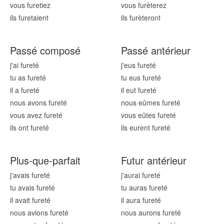
vous fur
etiez
vous fur
èterez
ils fur
etaient
ils fur
èteront
Passé composé
Passé antérieur
j'ai fur
eté
j'eus fur
eté
tu as fur
eté
tu eus fur
eté
il a fur
eté
il eut fur
eté
nous avons fur
eté
nous eûmes fur
eté
vous avez fur
eté
vous eûtes fur
eté
ils ont fur
eté
ils eurent fur
eté
Plus-que-parfait
Futur antérieur
j'avais fur
eté
j'aurai fur
eté
tu avais fur
eté
tu auras fur
eté
il avait fur
eté
il aura fur
eté
nous avions fur
eté
nous aurons fur
eté