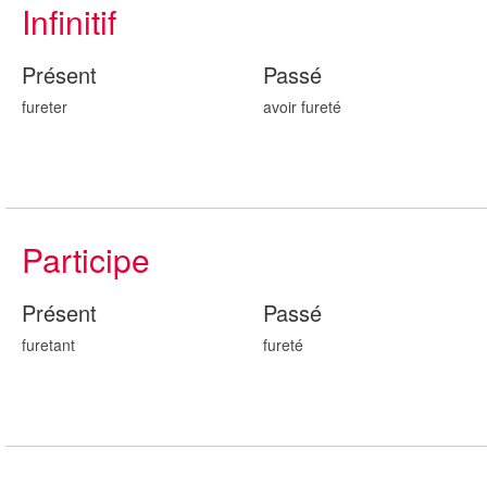
Infinitif
Présent
Passé
fureter
avoir fur
eté
Participe
Présent
Passé
fur
etant
fur
eté