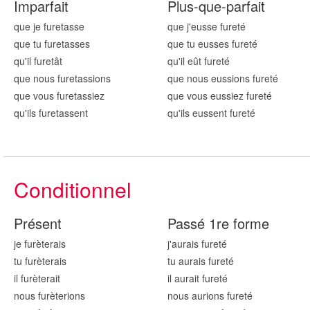
Imparfait
Plus-que-parfait
que je fur
etasse
que j'eusse fur
eté
que tu fur
etasses
que tu eusses fur
eté
qu'il fur
etât
qu'il eût fur
eté
que nous fur
etassions
que nous eussions fur
eté
que vous fur
etassiez
que vous eussiez fur
eté
qu'ils fur
etassent
qu'ils eussent fur
eté
Conditionnel
Présent
Passé 1re forme
je fur
èterais
j'aurais fur
eté
tu fur
èterais
tu aurais fur
eté
il fur
èterait
il aurait fur
eté
nous fur
èterions
nous aurions fur
eté