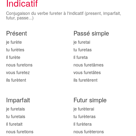
Indicatif
Conjugaison du verbe fureter à l'indicatif (present, imparfait,
futur, passe...)
Présent
Passé simple
je fur
ète
je fur
etai
tu fur
ètes
tu fur
etas
il fur
ète
il fur
eta
nous fur
etons
nous fur
etâmes
vous fur
etez
vous fur
etâtes
ils fur
ètent
ils fur
etèrent
Imparfait
Futur simple
je fur
etais
je fur
èterai
tu fur
etais
tu fur
èteras
il fur
etait
il fur
ètera
nous fur
etions
nous fur
èterons