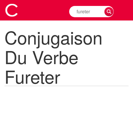
Rechercher
la
conjugaison
Conjugaison
d'un
verbe
Du Verbe
Fureter