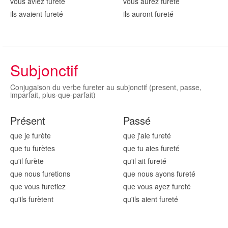
vous aviez fur
eté
vous aurez fur
eté
ils avaient fur
eté
ils auront fur
eté
Subjonctif
Conjugaison du verbe fureter au subjonctif (present, passe,
imparfait, plus-que-parfait)
Présent
Passé
que je fur
ète
que j'aie fur
eté
que tu fur
ètes
que tu aies fur
eté
qu'il fur
ète
qu'il ait fur
eté
que nous fur
etions
que nous ayons fur
eté
que vous fur
etiez
que vous ayez fur
eté
qu'ils fur
ètent
qu'ils aient fur
eté