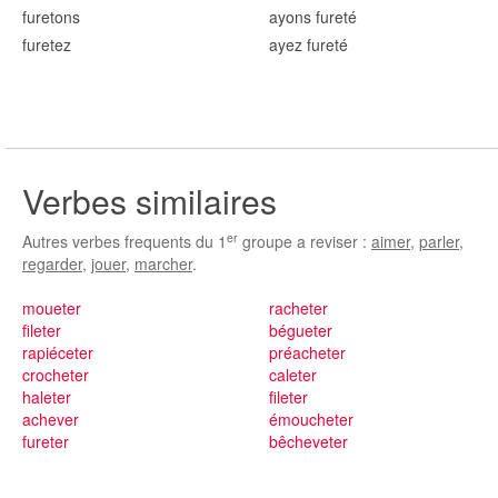
fur
etons
ayons fur
eté
fur
etez
ayez fur
eté
Verbes similaires
er
Autres verbes frequents du 1
groupe a reviser :
aimer
,
parler
,
regarder
,
jouer
,
marcher
.
moueter
racheter
fileter
bégueter
rapiéceter
préacheter
crocheter
caleter
haleter
fileter
achever
émoucheter
fureter
bêcheveter