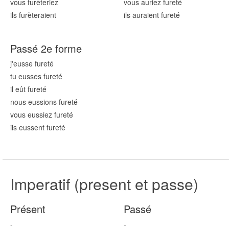
vous fur
èteriez
vous auriez fur
eté
ils fur
èteraient
ils auraient fur
eté
Passé 2e forme
j'eusse fur
eté
tu eusses fur
eté
il eût fur
eté
nous eussions fur
eté
vous eussiez fur
eté
ils eussent fur
eté
Imperatif (present et passe)
Présent
Passé
-
-