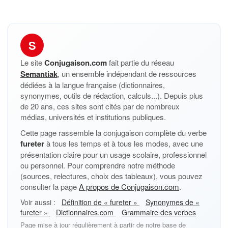
S
Le site
Conjugaison.com
fait partie du réseau
Semantiak
, un ensemble indépendant de ressources
dédiées à la langue française (dictionnaires,
synonymes, outils de rédaction, calculs...). Depuis plus
de 20 ans, ces sites sont cités par de nombreux
médias, universités et institutions publiques.
Cette page rassemble la conjugaison complète du verbe
fureter
à tous les temps et à tous les modes, avec une
présentation claire pour un usage scolaire, professionnel
ou personnel. Pour comprendre notre méthode
(sources, relectures, choix des tableaux), vous pouvez
consulter la page
A propos de Conjugaison.com
.
Voir aussi :
Définition de « fureter »
Synonymes de «
fureter »
Dictionnaires.com
Grammaire des verbes
Page mise à jour régulièrement à partir de notre base de