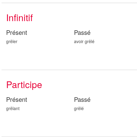
Infinitif
Présent
Passé
grêler
avoir grêl
é
Participe
Présent
Passé
grêl
ant
grêl
é