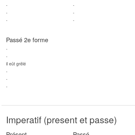
-
-
-
-
-
-
Passé 2e forme
-
-
il eût grêl
é
-
-
-
Imperatif (present et passe)
Présent
Passé