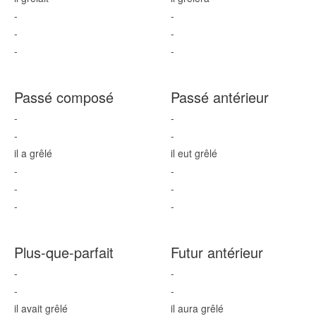
-
-
-
-
-
-
Passé composé
Passé antérieur
-
-
-
-
il a grêl
é
il eut grêl
é
-
-
-
-
-
-
Plus-que-parfait
Futur antérieur
-
-
-
-
il avait grêl
é
il aura grêl
é