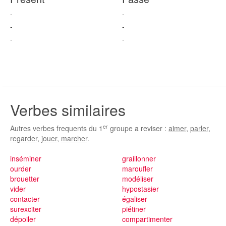
-
-
-
-
-
-
Verbes similaires
er
Autres verbes frequents du 1
groupe a reviser :
aimer
,
parler
,
regarder
,
jouer
,
marcher
.
inséminer
graillonner
ourder
maroufler
brouetter
modéliser
vider
hypostasier
contacter
égaliser
surexciter
piétiner
dépoiler
compartimenter