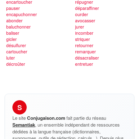
encartoucher
répugner
pauser
déparaffiner
encapuchonner
ourder
abonder
avocasser
baluchonner
jurer
baliser
incomber
gicler
striquer
désulfurer
retourner
cartoucher
remarquer
luter
désacraliser
décroûter
entretuer
S
Le site
Conjugaison.com
fait partie du réseau
Semantiak
, un ensemble indépendant de ressources
dédiées à la langue française (dictionnaires,
synonymes, outils de rédaction, calculs...). Depuis plus