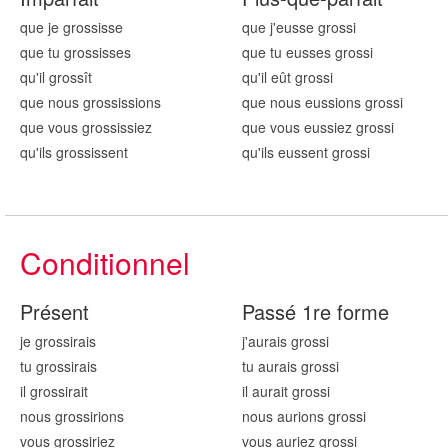
que je gross
isse
que j'eusse gross
i
que tu gross
isses
que tu eusses gross
i
qu'il gross
ît
qu'il eût gross
i
que nous gross
issions
que nous eussions gross
i
que vous gross
issiez
que vous eussiez gross
i
qu'ils gross
issent
qu'ils eussent gross
i
Conditionnel
Présent
Passé 1re forme
je gross
irais
j'aurais gross
i
tu gross
irais
tu aurais gross
i
il gross
irait
il aurait gross
i
nous gross
irions
nous aurions gross
i
vous gross
iriez
vous auriez gross
i