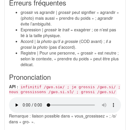
Erreurs fréquentes
grossir vs agrandir |
grossir
peut signifier « agrandir »
(photo) mais aussi « prendre du poids » ;
agrandir
évite l’ambiguïté.
Expression |
grossir le trait
= exagérer ; ce n’est pas
lié à la taille physique.
Accord |
la photo qu’il a grossie
(COD avant) ;
il a
grossi la photo
(pas d’accord).
Registre | Pour une personne, « grossir » est neutre ;
selon le contexte, « prendre du poids » peut être plus
délicat.
Prononciation
API :
infinitif /ɡʁo.siʁ/ ; je grossis /ɡʁo.si/ ;
nous grossissons /ɡʁo.si.sɔ̃/ ; grossi /ɡʁo.si/
Remarque : liaison possible dans « vous‿grossissez » ; /o/
dans « gro- ».