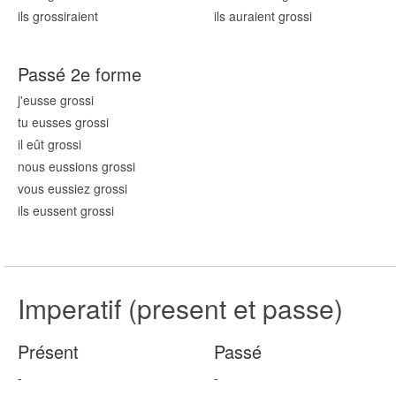
ils gross
iraient
ils auraient gross
i
Passé 2e forme
j'eusse gross
i
tu eusses gross
i
il eût gross
i
nous eussions gross
i
vous eussiez gross
i
ils eussent gross
i
Imperatif (present et passe)
Présent
Passé
-
-