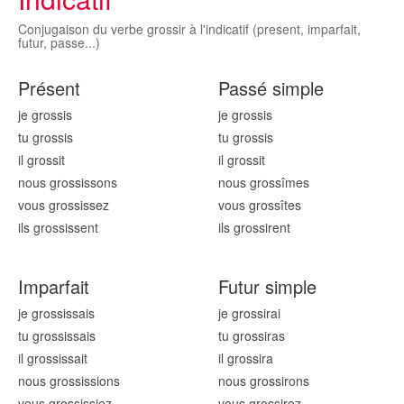
Conjugaison du verbe grossir à l'indicatif (present, imparfait,
futur, passe...)
Présent
Passé simple
je gross
is
je gross
is
tu gross
is
tu gross
is
il gross
it
il gross
it
nous gross
issons
nous gross
îmes
vous gross
issez
vous gross
îtes
ils gross
issent
ils gross
irent
Imparfait
Futur simple
je gross
issais
je gross
irai
tu gross
issais
tu gross
iras
il gross
issait
il gross
ira
nous gross
issions
nous gross
irons
vous gross
issiez
vous gross
irez