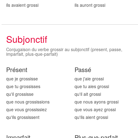
ils avaient gross
i
ils auront gross
i
Subjonctif
Conjugaison du verbe grossir au subjonctif (present, passe,
imparfait, plus-que-parfait)
Présent
Passé
que je gross
isse
que j'aie gross
i
que tu gross
isses
que tu aies gross
i
qu'il gross
isse
qu'il ait gross
i
que nous gross
issions
que nous ayons gross
i
que vous gross
issiez
que vous ayez gross
i
qu'ils gross
issent
qu'ils aient gross
i
Imparfait
Plus-que-parfait