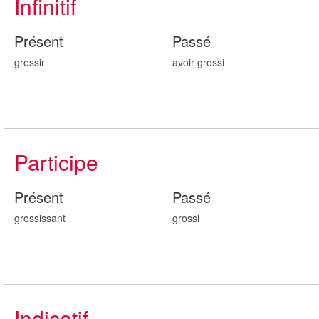
Infinitif
Présent
Passé
grossir
avoir gross
i
Participe
Présent
Passé
gross
issant
gross
i
Indicatif