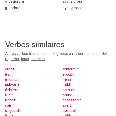
gross
issons
ayons gross
i
gross
issez
ayez gross
i
Verbes similaires
er
Autres verbes frequents du 1
groupe a reviser :
aimer
,
parler
,
regarder
,
jouer
,
marcher
.
crônir
renformir
trahir
époutir
endurcir
hennir
subvertir
froidir
éclaircir
écrouir
rugir
bruire
bondir
désassortir
saisir
avertir
engourdir
désobéir
forcir
trahir