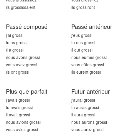
ils gross
issaient
ils gross
iront
Passé composé
Passé antérieur
j'ai gross
i
j'eus gross
i
tu as gross
i
tu eus gross
i
il a gross
i
il eut gross
i
nous avons gross
i
nous eûmes gross
i
vous avez gross
i
vous eûtes gross
i
ils ont gross
i
ils eurent gross
i
Plus-que-parfait
Futur antérieur
j'avais gross
i
j'aurai gross
i
tu avais gross
i
tu auras gross
i
il avait gross
i
il aura gross
i
nous avions gross
i
nous aurons gross
i
vous aviez gross
i
vous aurez gross
i