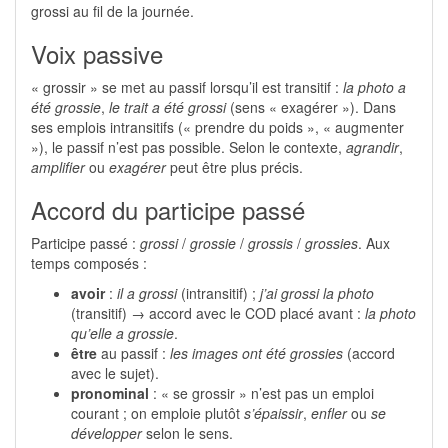
grossi au fil de la journée.
Voix passive
« grossir » se met au passif lorsqu’il est transitif :
la photo a
été grossie
,
le trait a été grossi
(sens « exagérer »). Dans
ses emplois intransitifs (« prendre du poids », « augmenter
»), le passif n’est pas possible. Selon le contexte,
agrandir
,
amplifier
ou
exagérer
peut être plus précis.
Accord du participe passé
Participe passé :
grossi
/
grossie
/
grossis
/
grossies
. Aux
temps composés :
avoir
:
il a grossi
(intransitif) ;
j’ai grossi la photo
(transitif) → accord avec le COD placé avant :
la photo
qu’elle a grossie
.
être
au passif :
les images ont été grossies
(accord
avec le sujet).
pronominal
: « se grossir » n’est pas un emploi
courant ; on emploie plutôt
s’épaissir
,
enfler
ou
se
développer
selon le sens.