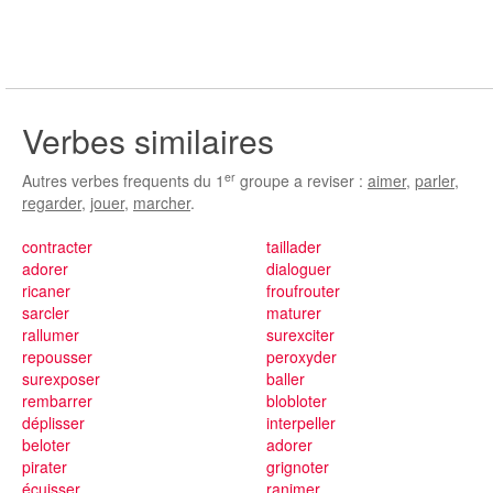
Verbes similaires
er
Autres verbes frequents du 1
groupe a reviser :
aimer
,
parler
,
regarder
,
jouer
,
marcher
.
contracter
taillader
adorer
dialoguer
ricaner
froufrouter
sarcler
maturer
rallumer
surexciter
repousser
peroxyder
surexposer
baller
rembarrer
blobloter
déplisser
interpeller
beloter
adorer
pirater
grignoter
écuisser
ranimer