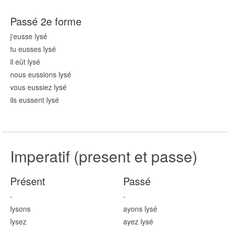
Passé 2e forme
j'eusse lys
é
tu eusses lys
é
il eût lys
é
nous eussions lys
é
vous eussiez lys
é
ils eussent lys
é
Imperatif (present et passe)
Présent
Passé
-
-
lys
ons
ayons lys
é
lys
ez
ayez lys
é