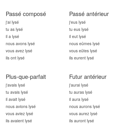
Passé composé
Passé antérieur
j'ai lys
é
j'eus lys
é
tu as lys
é
tu eus lys
é
il a lys
é
il eut lys
é
nous avons lys
é
nous eûmes lys
é
vous avez lys
é
vous eûtes lys
é
ils ont lys
é
ils eurent lys
é
Plus-que-parfait
Futur antérieur
j'avais lys
é
j'aurai lys
é
tu avais lys
é
tu auras lys
é
il avait lys
é
il aura lys
é
nous avions lys
é
nous aurons lys
é
vous aviez lys
é
vous aurez lys
é
ils avaient lys
é
ils auront lys
é