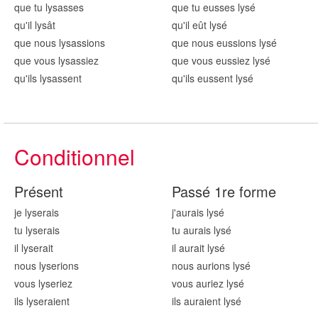
que tu lys
asses
que tu eusses lys
é
qu'il lys
ât
qu'il eût lys
é
que nous lys
assions
que nous eussions lys
é
que vous lys
assiez
que vous eussiez lys
é
qu'ils lys
assent
qu'ils eussent lys
é
Conditionnel
Présent
Passé 1re forme
je lys
erais
j'aurais lys
é
tu lys
erais
tu aurais lys
é
il lys
erait
il aurait lys
é
nous lys
erions
nous aurions lys
é
vous lys
eriez
vous auriez lys
é
ils lys
eraient
ils auraient lys
é