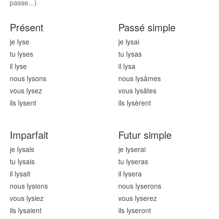
passe...)
Présent
Passé simple
je lys
e
je lys
ai
tu lys
es
tu lys
as
il lys
e
il lys
a
nous lys
ons
nous lys
âmes
vous lys
ez
vous lys
âtes
ils lys
ent
ils lys
èrent
Imparfait
Futur simple
je lys
ais
je lys
erai
tu lys
ais
tu lys
eras
il lys
ait
il lys
era
nous lys
ions
nous lys
erons
vous lys
iez
vous lys
erez
ils lys
aient
ils lys
eront