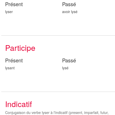
Présent
Passé
lyser
avoir lys
é
Participe
Présent
Passé
lys
ant
lys
é
Indicatif
Conjugaison du verbe lyser à l'indicatif (present, imparfait, futur,