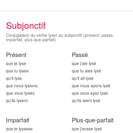
Subjonctif
Conjugaison du verbe lyser au subjonctif (present, passe,
imparfait, plus-que-parfait)
Présent
Passé
que je lys
e
que j'aie lys
é
que tu lys
es
que tu aies lys
é
qu'il lys
e
qu'il ait lys
é
que nous lys
ions
que nous ayons lys
é
que vous lys
iez
que vous ayez lys
é
qu'ils lys
ent
qu'ils aient lys
é
Imparfait
Plus-que-parfait
que je lys
asse
que j'eusse lys
é