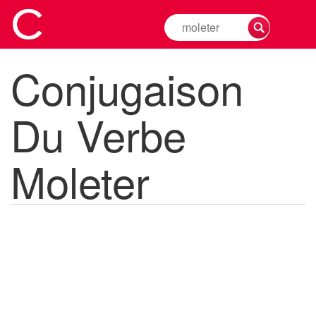
Rechercher
la
conjugaison
Conjugaison
d'un
verbe
Du Verbe
Moleter