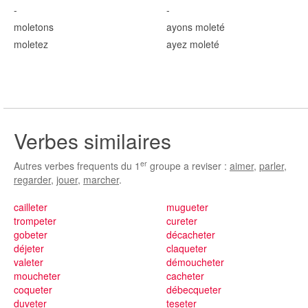
-
-
mol
etons
ayons mol
eté
mol
etez
ayez mol
eté
Verbes similaires
er
Autres verbes frequents du 1
groupe a reviser :
aimer
,
parler
,
regarder
,
jouer
,
marcher
.
cailleter
mugueter
trompeter
cureter
gobeter
décacheter
déjeter
claqueter
valeter
démoucheter
moucheter
cacheter
coqueter
débecqueter
duveter
teseter