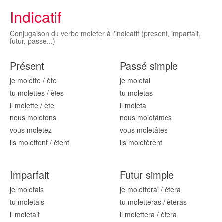
Indicatif
Conjugaison du verbe moleter à l'indicatif (present, imparfait,
futur, passe...)
Présent
Passé simple
je mol
ette
/
ète
je mol
etai
tu mol
ettes
/
ètes
tu mol
etas
il mol
ette
/
ète
il mol
eta
nous mol
etons
nous mol
etâmes
vous mol
etez
vous mol
etâtes
ils mol
ettent
/
ètent
ils mol
etèrent
Imparfait
Futur simple
je mol
etais
je mol
etterai
/
ètera
tu mol
etais
tu mol
etteras
/
èteras
il mol
etait
il mol
ettera
/
ètera