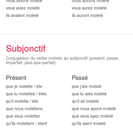
nous avions mol
eté
nous aurons mol
eté
vous aviez mol
eté
vous aurez mol
eté
ils avaient mol
eté
ils auront mol
eté
Subjonctif
Conjugaison du verbe moleter au subjonctif (present, passe,
imparfait, plus-que-parfait)
Présent
Passé
que je mol
ette
/
ète
que j'aie mol
eté
que tu mol
ettes
/
ètes
que tu aies mol
eté
qu'il mol
ette
/
ète
qu'il ait mol
eté
que nous mol
etions
que nous ayons mol
eté
que vous mol
etiez
que vous ayez mol
eté
qu'ils mol
ettent
/
ètent
qu'ils aient mol
eté