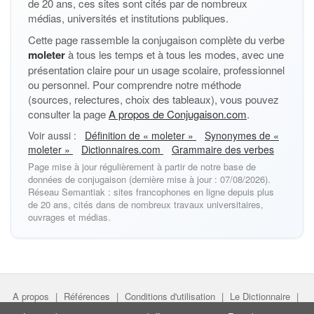
de 20 ans, ces sites sont cités par de nombreux
médias, universités et institutions publiques.
Cette page rassemble la conjugaison complète du verbe
moleter
à tous les temps et à tous les modes, avec une
présentation claire pour un usage scolaire, professionnel
ou personnel. Pour comprendre notre méthode
(sources, relectures, choix des tableaux), vous pouvez
consulter la page
A propos de Conjugaison.com
.
Voir aussi :
Définition de « moleter »
Synonymes de «
moleter »
Dictionnaires.com
Grammaire des verbes
Page mise à jour régulièrement à partir de notre base de
données de conjugaison (dernière mise à jour : 07/08/2026).
Réseau Semantiak : sites francophones en ligne depuis plus
de 20 ans, cités dans de nombreux travaux universitaires,
ouvrages et médias.
A propos
|
Références
|
Conditions d'utilisation
|
Le Dictionnaire
|
Faire un lien
|
Liens utiles