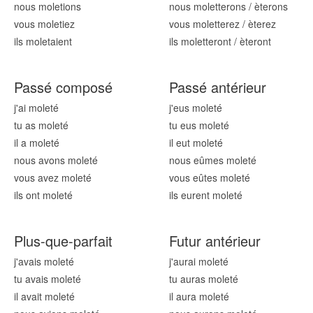
nous mol
etions
nous mol
etterons
/
èterons
vous mol
etiez
vous mol
etterez
/
èterez
ils mol
etaient
ils mol
etteront
/
èteront
Passé composé
Passé antérieur
j'ai mol
eté
j'eus mol
eté
tu as mol
eté
tu eus mol
eté
il a mol
eté
il eut mol
eté
nous avons mol
eté
nous eûmes mol
eté
vous avez mol
eté
vous eûtes mol
eté
ils ont mol
eté
ils eurent mol
eté
Plus-que-parfait
Futur antérieur
j'avais mol
eté
j'aurai mol
eté
tu avais mol
eté
tu auras mol
eté
il avait mol
eté
il aura mol
eté