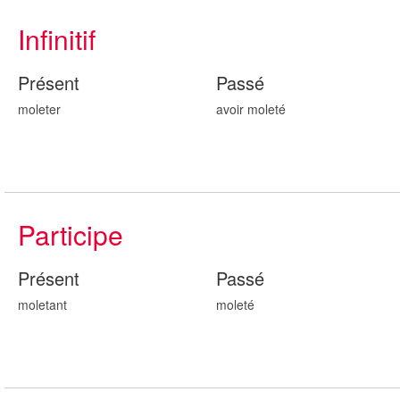
Infinitif
Présent
Passé
moleter
avoir mol
eté
Participe
Présent
Passé
mol
etant
mol
eté