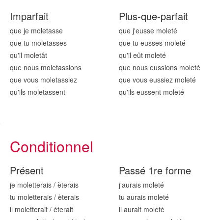
Imparfait
Plus-que-parfait
que je mol
etasse
que j'eusse mol
eté
que tu mol
etasses
que tu eusses mol
eté
qu'il mol
etât
qu'il eût mol
eté
que nous mol
etassions
que nous eussions mol
eté
que vous mol
etassiez
que vous eussiez mol
eté
qu'ils mol
etassent
qu'ils eussent mol
eté
Conditionnel
Présent
Passé 1re forme
je mol
etterais
/
èterais
j'aurais mol
eté
tu mol
etterais
/
èterais
tu aurais mol
eté
il mol
etterait
/
èterait
il aurait mol
eté