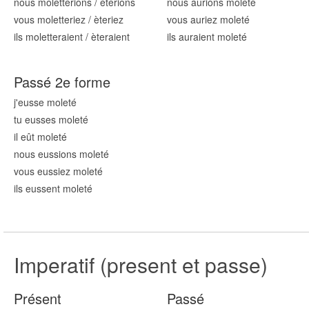
nous mol
etterions
/
èterions
nous aurions mol
eté
vous mol
etteriez
/
èteriez
vous auriez mol
eté
ils mol
etteraient
/
èteraient
ils auraient mol
eté
Passé 2e forme
j'eusse mol
eté
tu eusses mol
eté
il eût mol
eté
nous eussions mol
eté
vous eussiez mol
eté
ils eussent mol
eté
Imperatif (present et passe)
Présent
Passé