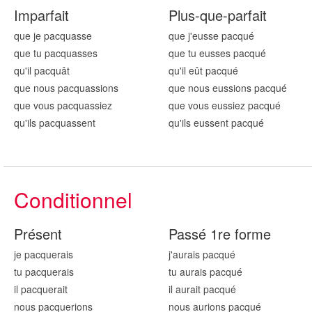
Imparfait
Plus-que-parfait
que je pacqu
asse
que j'eusse pacqu
é
que tu pacqu
asses
que tu eusses pacqu
é
qu'il pacqu
ât
qu'il eût pacqu
é
que nous pacqu
assions
que nous eussions pacqu
é
que vous pacqu
assiez
que vous eussiez pacqu
é
qu'ils pacqu
assent
qu'ils eussent pacqu
é
Conditionnel
Présent
Passé 1re forme
je pacqu
erais
j'aurais pacqu
é
tu pacqu
erais
tu aurais pacqu
é
il pacqu
erait
il aurait pacqu
é
nous pacqu
erions
nous aurions pacqu
é