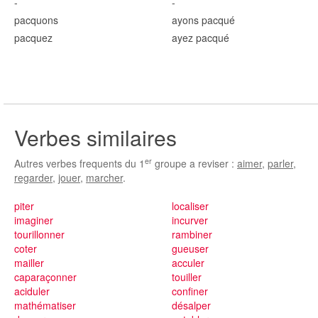
-
-
pacqu
ons
ayons pacqu
é
pacqu
ez
ayez pacqu
é
Verbes similaires
er
Autres verbes frequents du 1
groupe a reviser :
aimer
,
parler
,
regarder
,
jouer
,
marcher
.
piter
localiser
imaginer
incurver
tourillonner
rambiner
coter
gueuser
mailler
acculer
caparaçonner
touiller
aciduler
confiner
mathématiser
désalper