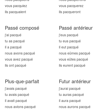
vous pacqu
iez
vous pacqu
erez
ils pacqu
aient
ils pacqu
eront
Passé composé
Passé antérieur
j'ai pacqu
é
j'eus pacqu
é
tu as pacqu
é
tu eus pacqu
é
il a pacqu
é
il eut pacqu
é
nous avons pacqu
é
nous eûmes pacqu
é
vous avez pacqu
é
vous eûtes pacqu
é
ils ont pacqu
é
ils eurent pacqu
é
Plus-que-parfait
Futur antérieur
j'avais pacqu
é
j'aurai pacqu
é
tu avais pacqu
é
tu auras pacqu
é
il avait pacqu
é
il aura pacqu
é
nous avions pacqu
é
nous aurons pacqu
é