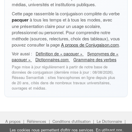
médias, universités et institutions publiques.
Cette page rassemble la conjugaison complète du verbe
pacquer
à tous les temps et à tous les modes, avec
une présentation claire pour un usage scolaire,
professionnel ou personnel. Pour comprendre notre
méthode (sources, relectures, choix des tableaux), vous
pouvez consulter la page
A propos de Conjugaison.com
.
Voir aussi :
Définition de « pacquer »
Synonymes de «
pacquer »
Dictionnaires.com
Grammaire des verbes
Page mise à jour régulièrement à partir de notre base de
données de conjugaison (dernière mise à jour : 08/08/2026).
Réseau Semantiak : sites francophones en ligne depuis plus
de 20 ans, cités dans de nombreux travaux universitaires,
ouvrages et médias.
A propos
|
Références
|
Conditions d'utilisation
|
Le Dictionnaire
|
Faire un lien
|
Liens utiles
Les cookies nous permettent d'offrir nos services. En utilisant nos