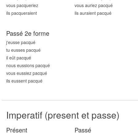
vous pacqu
eriez
vous auriez pacqu
é
ils pacqu
eraient
ils auraient pacqu
é
Passé 2e forme
j'eusse pacqu
é
tu eusses pacqu
é
il eût pacqu
é
nous eussions pacqu
é
vous eussiez pacqu
é
ils eussent pacqu
é
Imperatif (present et passe)
Présent
Passé