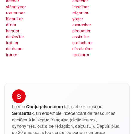
danser
entabler
sténotyper
imaginer
ronronner
régenter
bidouiller
yoper
élider
excracher
baguer
pirouetter
désinviter
assimiler
traîner
surfacturer
déchaper
disséminer
frouer
recolorer
S
Le site
Conjugaison.com
fait partie du réseau
Semantiak
, un ensemble indépendant de ressources
dédiées à la langue française (dictionnaires,
synonymes, outils de rédaction, calculs...). Depuis plus
de 20 ans, ces sites sont cités par de nombreux