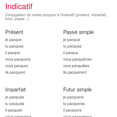
Indicatif
Conjugaison du verbe pacquer à l'indicatif (present, imparfait,
futur, passe...)
Présent
Passé simple
je pacqu
e
je pacqu
ai
tu pacqu
es
tu pacqu
as
il pacqu
e
il pacqu
a
nous pacqu
ons
nous pacqu
âmes
vous pacqu
ez
vous pacqu
âtes
ils pacqu
ent
ils pacqu
èrent
Imparfait
Futur simple
je pacqu
ais
je pacqu
erai
tu pacqu
ais
tu pacqu
eras
il pacqu
ait
il pacqu
era
nous pacqu
ions
nous pacqu
erons