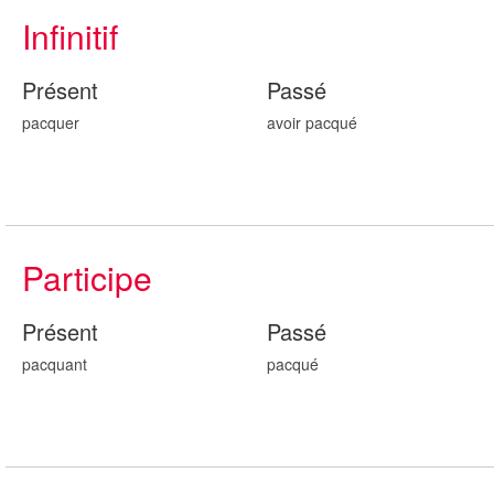
Infinitif
Présent
Passé
pacquer
avoir pacqu
é
Participe
Présent
Passé
pacqu
ant
pacqu
é