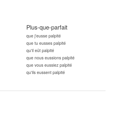
Plus-que-parfait
que j'eusse palpit
é
que tu eusses palpit
é
qu'il eût palpit
é
que nous eussions palpit
é
que vous eussiez palpit
é
qu'ils eussent palpit
é