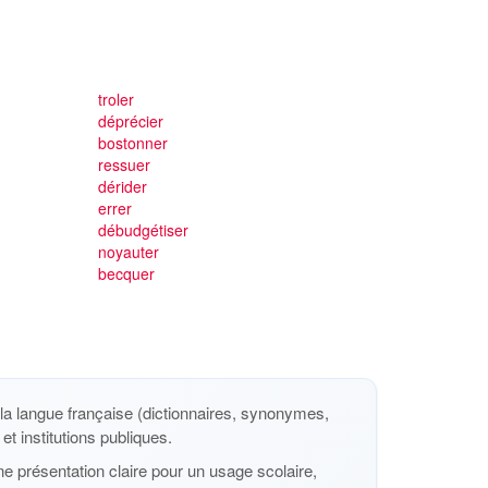
troler
déprécier
bostonner
ressuer
dérider
errer
débudgétiser
noyauter
becquer
a langue française (dictionnaires, synonymes,
et institutions publiques.
e présentation claire pour un usage scolaire,