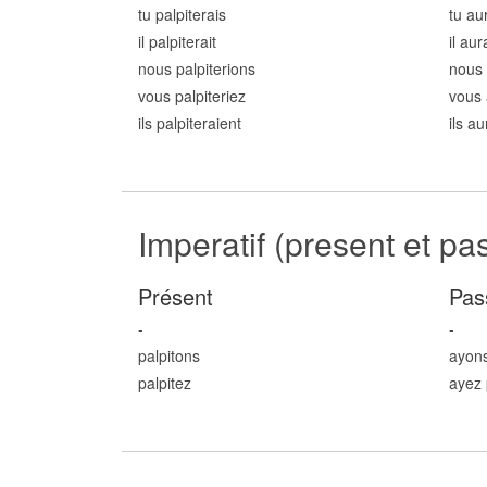
tu palpit
erais
tu au
il palpit
erait
il aur
nous palpit
erions
nous 
vous palpit
eriez
vous 
ils palpit
eraient
ils au
Imperatif (present et pa
Présent
Pas
-
-
palpit
ons
ayons
palpit
ez
ayez 