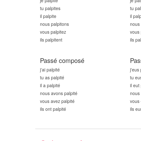
je palpit
e
je pal
tu palpit
es
tu pal
il palpit
e
il palp
nous palpit
ons
nous 
vous palpit
ez
vous 
ils palpit
ent
ils pa
Passé composé
Pas
j'ai palpit
é
j'eus 
tu as palpit
é
tu eu
il a palpit
é
il eut
nous avons palpit
é
nous 
vous avez palpit
é
vous 
ils ont palpit
é
ils eu