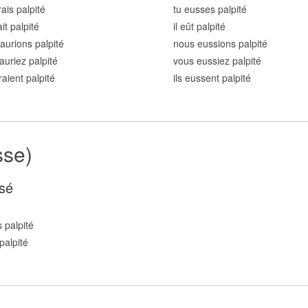
rais palpit
é
tu eusses palpit
é
ait palpit
é
il eût palpit
é
aurions palpit
é
nous eussions palpit
é
auriez palpit
é
vous eussiez palpit
é
raient palpit
é
ils eussent palpit
é
sse)
sé
 palpit
é
palpit
é