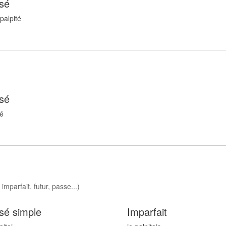
sé
palpit
é
sé
é
imparfait, futur, passe...)
sé simple
Imparfait