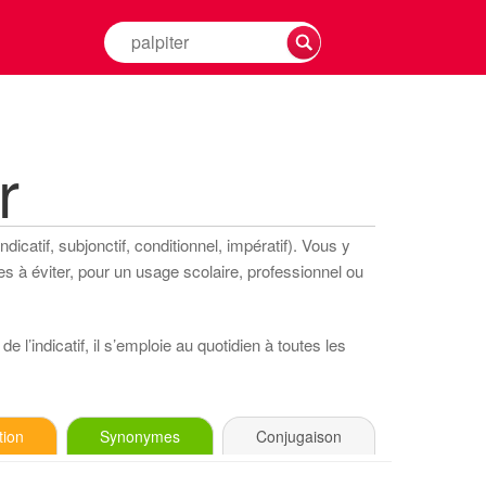
Rechercher
la
conjugaison
d'un
verbe
r
icatif, subjonctif, conditionnel, impératif). Vous y
s à éviter, pour un usage scolaire, professionnel ou
 l’indicatif, il s’emploie au quotidien à toutes les
tion
Synonymes
Conjugaison