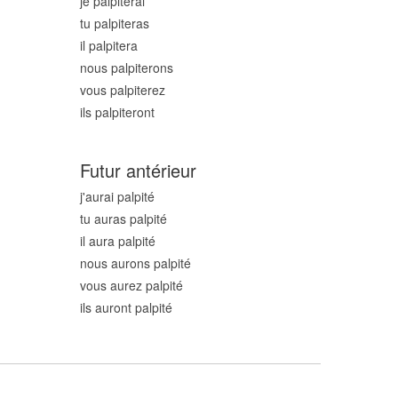
je palpit
erai
tu palpit
eras
il palpit
era
nous palpit
erons
vous palpit
erez
ils palpit
eront
Futur antérieur
j'aurai palpit
é
tu auras palpit
é
il aura palpit
é
nous aurons palpit
é
vous aurez palpit
é
ils auront palpit
é