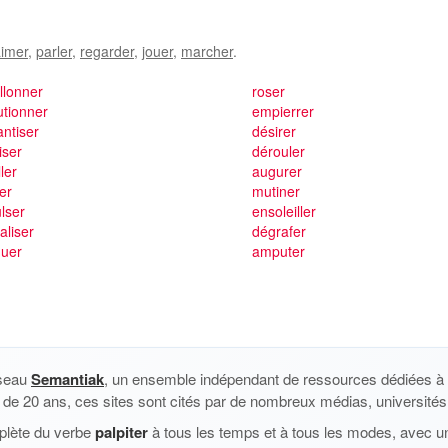
imer
,
parler
,
regarder
,
jouer
,
marcher
.
illonner
roser
utionner
empierrer
antiser
désirer
iser
dérouler
ler
augurer
er
mutiner
lser
ensoleiller
aliser
dégrafer
quer
amputer
éseau
Semantiak
, un ensemble indépendant de ressources dédiées à l
us de 20 ans, ces sites sont cités par de nombreux médias, universités 
plète du verbe
palpiter
à tous les temps et à tous les modes, avec un