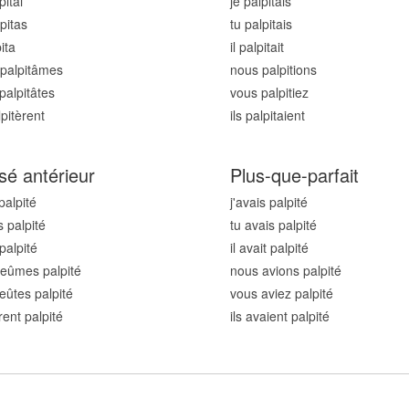
pit
ai
je palpit
ais
pit
as
tu palpit
ais
it
a
il palpit
ait
palpit
âmes
nous palpit
ions
palpit
âtes
vous palpit
iez
lpit
èrent
ils palpit
aient
sé antérieur
Plus-que-parfait
palpit
é
j'avais palpit
é
s palpit
é
tu avais palpit
é
 palpit
é
il avait palpit
é
eûmes palpit
é
nous avions palpit
é
eûtes palpit
é
vous aviez palpit
é
rent palpit
é
ils avaient palpit
é