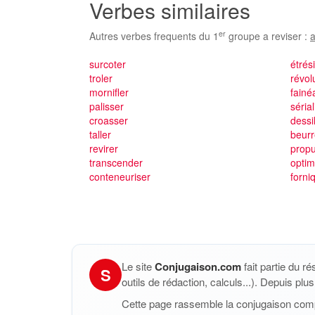
Verbes similaires
er
Autres verbes frequents du 1
groupe a reviser :
a
surcoter
étrés
troler
révol
mornifler
fainé
palisser
sérial
croasser
dessil
taller
beurr
revirer
propu
transcender
optim
conteneuriser
forni
Le site
Conjugaison.com
fait partie du r
S
outils de rédaction, calculs...). Depuis pl
Cette page rassemble la conjugaison com