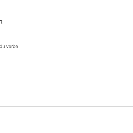
R
 du verbe