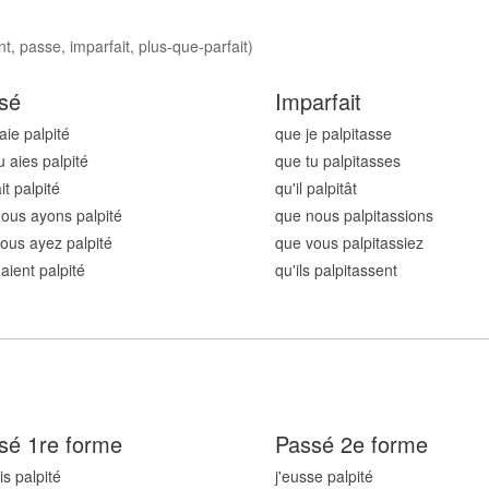
t, passe, imparfait, plus-que-parfait)
sé
Imparfait
aie palpit
é
que je palpit
asse
u aies palpit
é
que tu palpit
asses
ait palpit
é
qu'il palpit
ât
ous ayons palpit
é
que nous palpit
assions
ous ayez palpit
é
que vous palpit
assiez
 aient palpit
é
qu'ils palpit
assent
sé 1re forme
Passé 2e forme
is palpit
é
j'eusse palpit
é