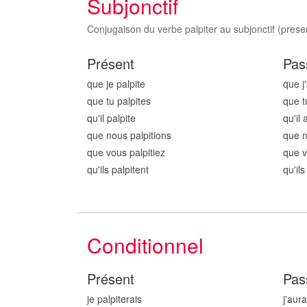
Subjonctif
Conjugaison du verbe palpiter au subjonctif (presen
Présent
Pas
que je palpit
e
que j'
que tu palpit
es
que t
qu'il palpit
e
qu'il 
que nous palpit
ions
que n
que vous palpit
iez
que v
qu'ils palpit
ent
qu'ils
Conditionnel
Présent
Pas
je palpit
erais
j'aura