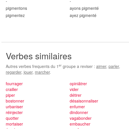
-
-
pigment
ons
ayons pigment
é
pigment
ez
ayez pigment
é
Verbes similaires
er
Autres verbes frequents du 1
groupe a reviser :
aimer
,
parler
,
regarder
,
jouer
,
marcher
.
fourrager
opiniâtrer
crailler
vider
piper
détirer
bostonner
désaisonnaliser
urbaniser
enfumer
réinjecter
dindonner
quotter
vagabonder
mortaiser
embaucher