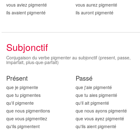
vous aviez pigment
é
vous aurez pigment
é
ils avaient pigment
é
ils auront pigment
é
Subjonctif
Conjugaison du verbe pigmenter au subjonctif (present, passe,
imparfait, plus-que-parfait)
Présent
Passé
que je pigment
e
que j'aie pigment
é
que tu pigment
es
que tu aies pigment
é
qu'il pigment
e
qu'il ait pigment
é
que nous pigment
ions
que nous ayons pigment
é
que vous pigment
iez
que vous ayez pigment
é
qu'ils pigment
ent
qu'ils aient pigment
é