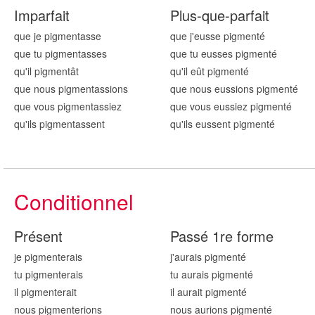
Imparfait
Plus-que-parfait
que je pigment
asse
que j'eusse pigment
é
que tu pigment
asses
que tu eusses pigment
é
qu'il pigment
ât
qu'il eût pigment
é
que nous pigment
assions
que nous eussions pigment
é
que vous pigment
assiez
que vous eussiez pigment
é
qu'ils pigment
assent
qu'ils eussent pigment
é
Conditionnel
Présent
Passé 1re forme
je pigment
erais
j'aurais pigment
é
tu pigment
erais
tu aurais pigment
é
il pigment
erait
il aurait pigment
é
nous pigment
erions
nous aurions pigment
é