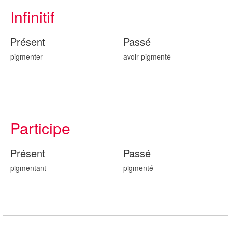
Infinitif
Présent
Passé
pigmenter
avoir pigment
é
Participe
Présent
Passé
pigment
ant
pigment
é