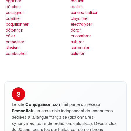
égrainer
crouler
déminer
crailler
pessigner
conceptualiser
ouatiner
clayonner
boquillonner
électrolyser
détonner
dorer
bêler
encombrer
embosser
suturer
slaviser
surmouler
bambocher
culotter
S
Le site
Conjugaison.com
fait partie du réseau
Semantiak
, un ensemble indépendant de ressources
dédiées à la langue française (dictionnaires,
synonymes, outils de rédaction, calculs...). Depuis plus
de 20 ans, ces sites sont cités par de nombreux