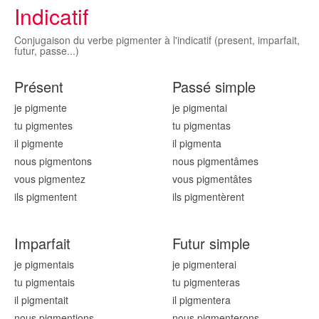
Indicatif
Conjugaison du verbe pigmenter à l'indicatif (present, imparfait,
futur, passe...)
Présent
Passé simple
je pigment
e
je pigment
ai
tu pigment
es
tu pigment
as
il pigment
e
il pigment
a
nous pigment
ons
nous pigment
âmes
vous pigment
ez
vous pigment
âtes
ils pigment
ent
ils pigment
èrent
Imparfait
Futur simple
je pigment
ais
je pigment
erai
tu pigment
ais
tu pigment
eras
il pigment
ait
il pigment
era
nous pigment
ions
nous pigment
erons