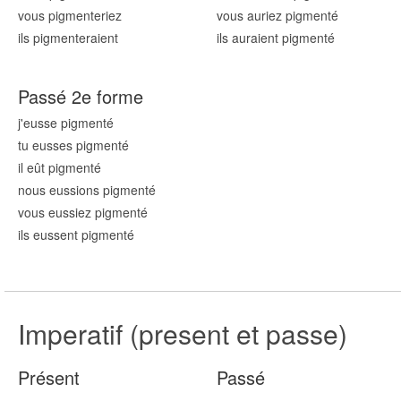
vous pigment
eriez
vous auriez pigment
é
ils pigment
eraient
ils auraient pigment
é
Passé 2e forme
j'eusse pigment
é
tu eusses pigment
é
il eût pigment
é
nous eussions pigment
é
vous eussiez pigment
é
ils eussent pigment
é
Imperatif (present et passe)
Présent
Passé