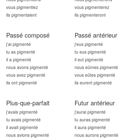
vous pigment
iez
vous pigment
erez
ils pigment
aient
ils pigment
eront
Passé composé
Passé antérieur
j'ai pigment
é
j'eus pigment
é
tu as pigment
é
tu eus pigment
é
il a pigment
é
il eut pigment
é
nous avons pigment
é
nous eûmes pigment
é
vous avez pigment
é
vous eûtes pigment
é
ils ont pigment
é
ils eurent pigment
é
Plus-que-parfait
Futur antérieur
j'avais pigment
é
j'aurai pigment
é
tu avais pigment
é
tu auras pigment
é
il avait pigment
é
il aura pigment
é
nous avions pigment
é
nous aurons pigment
é