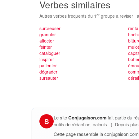
Verbes similaires
er
Autres verbes frequents du 1
groupe a reviser :
a
surcreuser
renfa
granuler
hach
affecter
bittur
feinter
mulot
cataloguer
capit
inspirer
botte
patienter
émou
dégrader
comm
sursauter
dérail
Le site
Conjugaison.com
fait partie du r
S
outils de rédaction, calculs...). Depuis pl
Cette page rassemble la conjugaison com