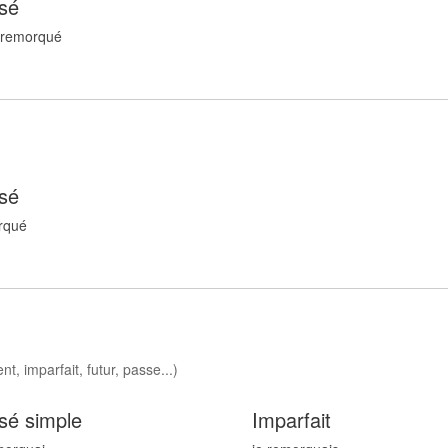
sé
 remorqu
é
sé
rqu
é
t, imparfait, futur, passe...)
sé simple
Imparfait