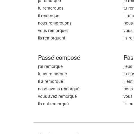
je remorqu
e
je re
tu remorqu
es
tu r
il remorqu
e
il re
nous remorqu
ons
nous
vous remorqu
ez
vous
ils remorqu
ent
ils r
Passé composé
Pas
j'ai remorqu
é
j'eus
tu as remorqu
é
tu eu
il a remorqu
é
il eu
nous avons remorqu
é
nous
vous avez remorqu
é
vous
ils ont remorqu
é
ils e