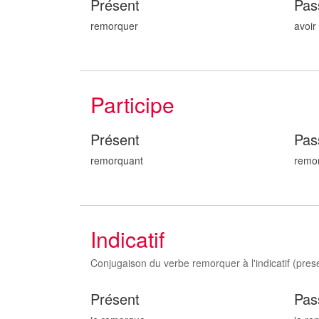
Présent
Pas
remorquer
avoir
Participe
Présent
Pas
remorqu
ant
remo
Indicatif
Conjugaison du verbe remorquer à l'indicatif (presen
Présent
Pas