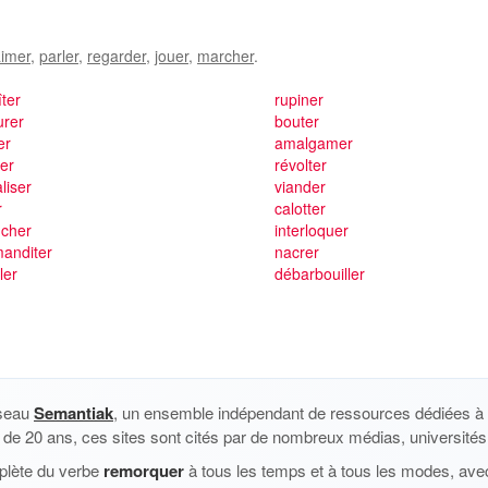
imer
,
parler
,
regarder
,
jouer
,
marcher
.
îter
rupiner
urer
bouter
er
amalgamer
er
révolter
aliser
viander
r
calotter
cher
interloquer
anditer
nacrer
ler
débarbouiller
éseau
Semantiak
, un ensemble indépendant de ressources dédiées à l
us de 20 ans, ces sites sont cités par de nombreux médias, universités 
plète du verbe
remorquer
à tous les temps et à tous les modes, avec