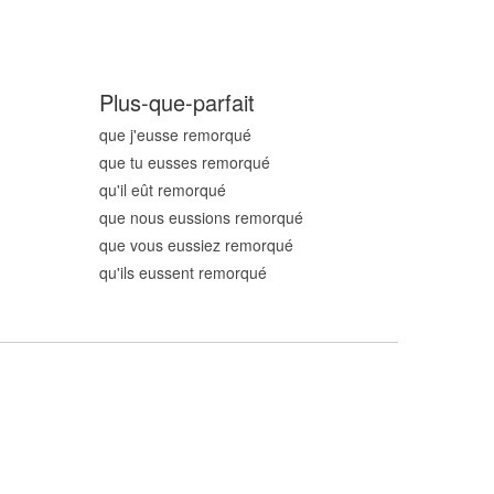
Plus-que-parfait
que j'eusse remorqu
é
que tu eusses remorqu
é
qu'il eût remorqu
é
que nous eussions remorqu
é
que vous eussiez remorqu
é
qu'ils eussent remorqu
é