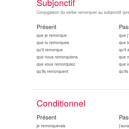
Subjonctif
Conjugaison du verbe remorquer au subjonctif (pres
Présent
Pas
que je remorqu
e
que j
que tu remorqu
es
que t
qu'il remorqu
e
qu'il
que nous remorqu
ions
que 
que vous remorqu
iez
que 
qu'ils remorqu
ent
qu'il
Conditionnel
Présent
Pas
je remorqu
erais
j'aur