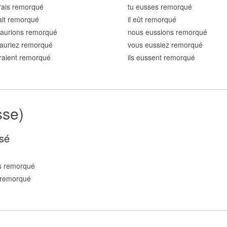
rais remorqu
é
tu eusses remorqu
é
rait remorqu
é
il eût remorqu
é
 aurions remorqu
é
nous eussions remorqu
é
auriez remorqu
é
vous eussiez remorqu
é
uraient remorqu
é
ils eussent remorqu
é
sse)
sé
s remorqu
é
 remorqu
é