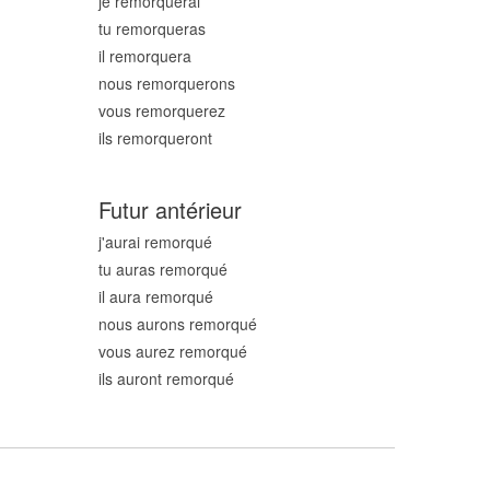
je remorqu
erai
tu remorqu
eras
il remorqu
era
nous remorqu
erons
vous remorqu
erez
ils remorqu
eront
Futur antérieur
j'aurai remorqu
é
tu auras remorqu
é
il aura remorqu
é
nous aurons remorqu
é
vous aurez remorqu
é
ils auront remorqu
é