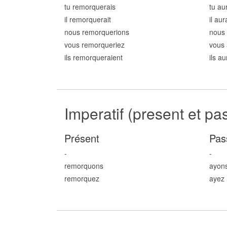
tu remorqu
erais
tu au
il remorqu
erait
il au
nous remorqu
erions
nous
vous remorqu
eriez
vous 
ils remorqu
eraient
ils a
Imperatif (present et pa
Présent
Pas
-
-
remorqu
ons
ayon
remorqu
ez
ayez