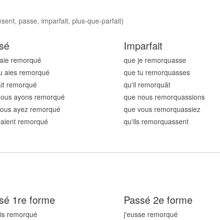
ent, passe, imparfait, plus-que-parfait)
sé
Imparfait
'aie remorqu
é
que je remorqu
asse
u aies remorqu
é
que tu remorqu
asses
 ait remorqu
é
qu'il remorqu
ât
nous ayons remorqu
é
que nous remorqu
assions
vous ayez remorqu
é
que vous remorqu
assiez
s aient remorqu
é
qu'ils remorqu
assent
sé 1re forme
Passé 2e forme
ais remorqu
é
j'eusse remorqu
é