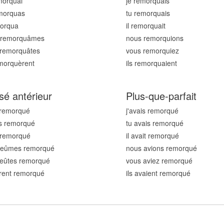
morqu
ai
je remorqu
ais
emorqu
as
tu remorqu
ais
morqu
a
il remorqu
ait
 remorqu
âmes
nous remorqu
ions
 remorqu
âtes
vous remorqu
iez
emorqu
èrent
ils remorqu
aient
sé antérieur
Plus-que-parfait
 remorqu
é
j'avais remorqu
é
s remorqu
é
tu avais remorqu
é
t remorqu
é
il avait remorqu
é
 eûmes remorqu
é
nous avions remorqu
é
 eûtes remorqu
é
vous aviez remorqu
é
urent remorqu
é
ils avaient remorqu
é