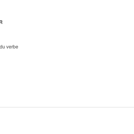
R
 du verbe