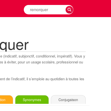
Rechercher
la
conjugaison
d'un
verbe
quer
(indicatif, subjonctif, conditionnel, impératif). Vous y
s à éviter, pour un usage scolaire, professionnel ou
t de l’indicatif, il s’emploie au quotidien à toutes les
tion
Synonymes
Conjugaison