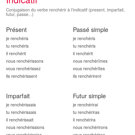
Conjugaison du verbe renchérir à l'indicatif (present, imparfait,
futur, passe...)
Présent
Passé simple
je renchér
is
je renchér
is
tu renchér
is
tu renchér
is
il renchér
it
il renchér
it
nous renchér
issons
nous renchér
îmes
vous renchér
issez
vous renchér
îtes
ils renchér
issent
ils renchér
irent
Imparfait
Futur simple
je renchér
issais
je renchér
irai
tu renchér
issais
tu renchér
iras
il renchér
issait
il renchér
ira
nous renchér
issions
nous renchér
irons
vous renchér
issiez
vous renchér
irez