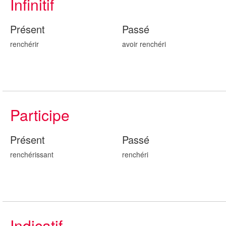
Infinitif
Présent
Passé
renchérir
avoir renchér
i
Participe
Présent
Passé
renchér
issant
renchér
i
Indicatif