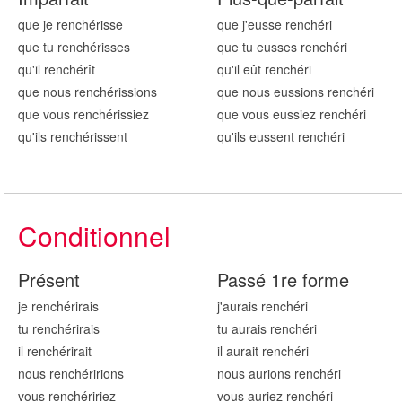
que je renchér
isse
que j'eusse renchér
i
que tu renchér
isses
que tu eusses renchér
i
qu'il renchér
ît
qu'il eût renchér
i
que nous renchér
issions
que nous eussions renchér
i
que vous renchér
issiez
que vous eussiez renchér
i
qu'ils renchér
issent
qu'ils eussent renchér
i
Conditionnel
Présent
Passé 1re forme
je renchér
irais
j'aurais renchér
i
tu renchér
irais
tu aurais renchér
i
il renchér
irait
il aurait renchér
i
nous renchér
irions
nous aurions renchér
i
vous renchér
iriez
vous auriez renchér
i