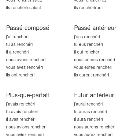
ils renchér
issaient
ils renchér
iront
Passé composé
Passé antérieur
j'ai renchér
i
j'eus renchér
i
tu as renchér
i
tu eus renchér
i
il a renchér
i
il eut renchér
i
nous avons renchér
i
nous eûmes renchér
i
vous avez renchér
i
vous eûtes renchér
i
ils ont renchér
i
ils eurent renchér
i
Plus-que-parfait
Futur antérieur
j'avais renchér
i
j'aurai renchér
i
tu avais renchér
i
tu auras renchér
i
il avait renchér
i
il aura renchér
i
nous avions renchér
i
nous aurons renchér
i
vous aviez renchér
i
vous aurez renchér
i