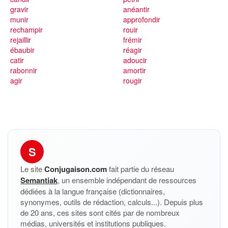
gravir
anéantir
munir
approfondir
rechampir
rouir
rejaillir
frémir
ébaubir
réagir
catir
adoucir
rabonnir
amortir
agir
rougir
S
Le site
Conjugaison.com
fait partie du réseau
Semantiak
, un ensemble indépendant de ressources
dédiées à la langue française (dictionnaires,
synonymes, outils de rédaction, calculs...). Depuis plus
de 20 ans, ces sites sont cités par de nombreux
médias, universités et institutions publiques.