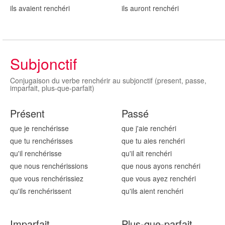
ils avaient renchér
i
ils auront renchér
i
Subjonctif
Conjugaison du verbe renchérir au subjonctif (present, passe,
imparfait, plus-que-parfait)
Présent
Passé
que je renchér
isse
que j'aie renchér
i
que tu renchér
isses
que tu aies renchér
i
qu'il renchér
isse
qu'il ait renchér
i
que nous renchér
issions
que nous ayons renchér
i
que vous renchér
issiez
que vous ayez renchér
i
qu'ils renchér
issent
qu'ils aient renchér
i
Imparfait
Plus-que-parfait