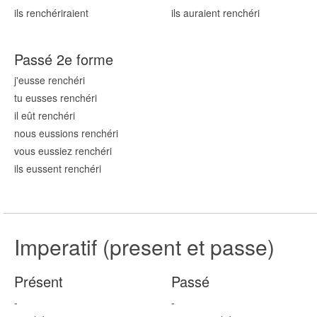
ils renchér
iraient
ils auraient renchér
i
Passé 2e forme
j'eusse renchér
i
tu eusses renchér
i
il eût renchér
i
nous eussions renchér
i
vous eussiez renchér
i
ils eussent renchér
i
Imperatif (present et passe)
Présent
Passé
-
-