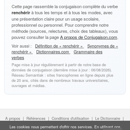
Cette page rassemble la conjugaison complète du verbe
renchérir
à tous les temps et à tous les modes, avec
une présentation claire pour un usage scolaire,
professionnel ou personnel. Pour comprendre notre
méthode (sources, relectures, choix des tableaux), vous
pouvez consulter la page
A propos de Conjugaison.com
.
Voir aussi :
Définition de « renchérir »
Synonymes de «
renchérir »
Dictionnaires.com
Grammaire des
verbes
Page mise à jour régulièrement à partir de notre base de
données de conjugaison (dernière mise à jour : 06/08/2026).
Réseau Semantiak : sites francophones en ligne depuis plus
de 20 ans, cités dans de nombreux travaux universitaires,
ouvrages et médias.
A propos
|
Références
|
Conditions d'utilisation
|
Le Dictionnaire
|
Faire un lien
|
Liens utiles
Les cookies nous permettent d'offrir nos services. En utilisant nos