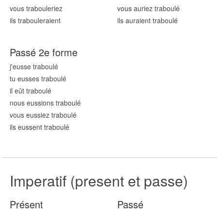
vous traboul
eriez
vous auriez traboul
é
ils traboul
eraient
ils auraient traboul
é
Passé 2e forme
j'eusse traboul
é
tu eusses traboul
é
il eût traboul
é
nous eussions traboul
é
vous eussiez traboul
é
ils eussent traboul
é
Imperatif (present et passe)
Présent
Passé