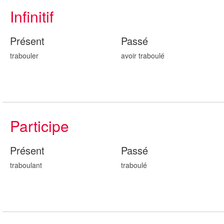
Infinitif
Présent
Passé
trabouler
avoir traboul
é
Participe
Présent
Passé
traboul
ant
traboul
é