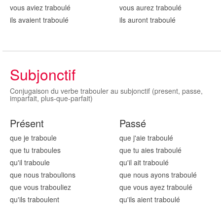
vous aviez traboul
é
vous aurez traboul
é
ils avaient traboul
é
ils auront traboul
é
Subjonctif
Conjugaison du verbe trabouler au subjonctif (present, passe,
imparfait, plus-que-parfait)
Présent
Passé
que je traboul
e
que j'aie traboul
é
que tu traboul
es
que tu aies traboul
é
qu'il traboul
e
qu'il ait traboul
é
que nous traboul
ions
que nous ayons traboul
é
que vous traboul
iez
que vous ayez traboul
é
qu'ils traboul
ent
qu'ils aient traboul
é