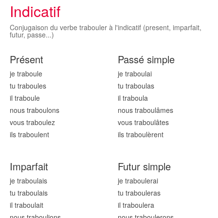
Indicatif
Conjugaison du verbe trabouler à l'indicatif (present, imparfait,
futur, passe...)
Présent
Passé simple
je traboul
e
je traboul
ai
tu traboul
es
tu traboul
as
il traboul
e
il traboul
a
nous traboul
ons
nous traboul
âmes
vous traboul
ez
vous traboul
âtes
ils traboul
ent
ils traboul
èrent
Imparfait
Futur simple
je traboul
ais
je traboul
erai
tu traboul
ais
tu traboul
eras
il traboul
ait
il traboul
era
nous traboul
ions
nous traboul
erons