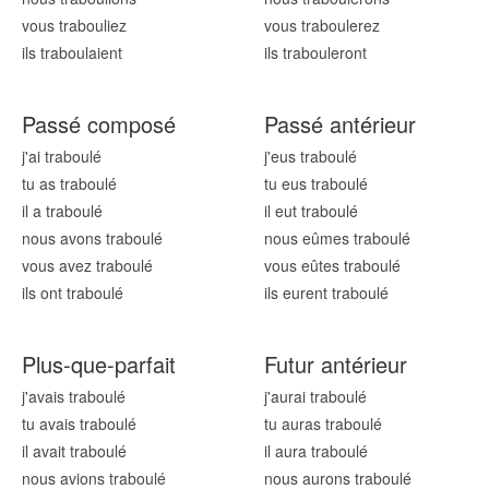
vous traboul
iez
vous traboul
erez
ils traboul
aient
ils traboul
eront
Passé composé
Passé antérieur
j'ai traboul
é
j'eus traboul
é
tu as traboul
é
tu eus traboul
é
il a traboul
é
il eut traboul
é
nous avons traboul
é
nous eûmes traboul
é
vous avez traboul
é
vous eûtes traboul
é
ils ont traboul
é
ils eurent traboul
é
Plus-que-parfait
Futur antérieur
j'avais traboul
é
j'aurai traboul
é
tu avais traboul
é
tu auras traboul
é
il avait traboul
é
il aura traboul
é
nous avions traboul
é
nous aurons traboul
é