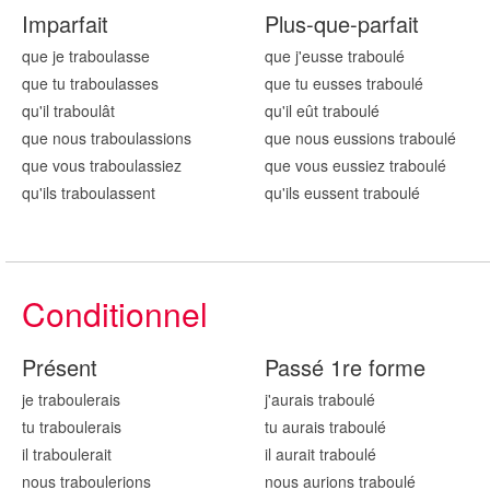
Imparfait
Plus-que-parfait
que je traboul
asse
que j'eusse traboul
é
que tu traboul
asses
que tu eusses traboul
é
qu'il traboul
ât
qu'il eût traboul
é
que nous traboul
assions
que nous eussions traboul
é
que vous traboul
assiez
que vous eussiez traboul
é
qu'ils traboul
assent
qu'ils eussent traboul
é
Conditionnel
Présent
Passé 1re forme
je traboul
erais
j'aurais traboul
é
tu traboul
erais
tu aurais traboul
é
il traboul
erait
il aurait traboul
é
nous traboul
erions
nous aurions traboul
é