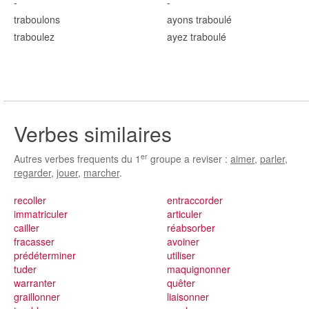
-
-
traboul
ons
ayons traboul
é
traboul
ez
ayez traboul
é
Verbes similaires
er
Autres verbes frequents du 1
groupe a reviser :
aimer
,
parler
,
regarder
,
jouer
,
marcher
.
recoller
entraccorder
immatriculer
articuler
cailler
réabsorber
fracasser
avoiner
prédéterminer
utiliser
tuder
maquignonner
warranter
quêter
graillonner
liaisonner